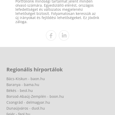
Portfóliónk minőségi tartalmat jelent minden
olvasó számára. Egyedülálló elérést, országos
lefedettséget és változatos megjelenési
lehetőséget biztosít. Folyamatosan keressük az
új irányokat és fejlődési lehetőségeket. Ez jövőnk
záloga.
Regionális hírportálok
Bács-Kiskun - baon.hu
Baranya - bama.hu
Békés - beol.hu
Borsod-Abaúj-Zemplén - boon.hu
Csongrád - delmagyar.hu
Dunaújváros - duol.hu
Fejér - feol.hu