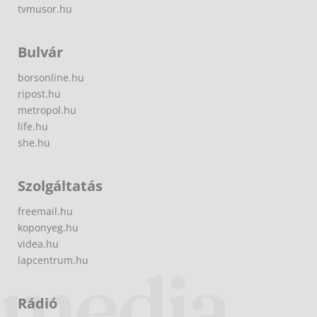
tvmusor.hu
Bulvár
borsonline.hu
ripost.hu
metropol.hu
life.hu
she.hu
Szolgáltatás
freemail.hu
koponyeg.hu
videa.hu
lapcentrum.hu
Rádió