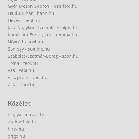
Győr-Moson-Sopron - kisalfold.hu
Hajdú-Bihar - haon.hu
Heves - heol.hu
Jász-Nagykun-Szolnok - szoljon.hu
Komárom-Esztergom - kemma.hu
Nógrád - nool.hu
Somogy - sonline.hu
Szabolcs-Szatmár-Bereg - szon.hu
Tolna - teol.hu
Vas - vaol.hu
Veszprém - veol.hu
Zala - zaol.hu
Közélet
magyarnemzet.hu
szabadfold.hu
hirtv.hu
origo.hu