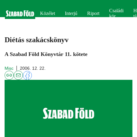
Családi
H
Közélet
Interjú
Riport
kör
tá
Diétás szakácskönyv
A Szabad Föld Könyvtár 11. kötete
Misc
2006. 12. 22.