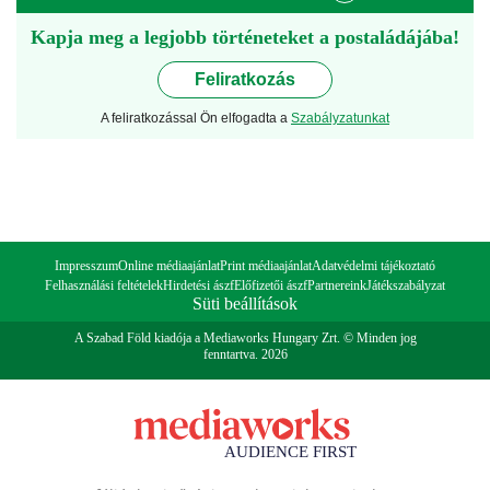
Kapja meg a legjobb történeteket a postaládájába!
Feliratkozás
A feliratkozással Ön elfogadta a
Szabályzatunkat
Impresszum
Online médiaajánlat
Print médiaajánlat
Adatvédelmi tájékoztató
Felhasználási feltételek
Hirdetési ászf
Előfizetői ászf
Partnereink
Játékszabályzat
Süti beállítások
A Szabad Föld kiadója a Mediaworks Hungary Zrt. © Minden jog
fenntartva. 2026