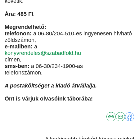
követik.
Ára: 485 Ft
Megrendelhető:
telefonon:
a 06-80/204-510-es ingyenesen hívható
zöldszámon,
e-mailben:
a
konyvrendeles@szabadfold.hu
címen,
sms-ben:
a 06-30/234-1900-as
telefonszámon.
A postaköltséget a kiadó átvállalja.
Önt is várjuk olvasóink táborába!