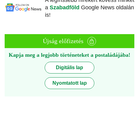
A legfrissebb hírekért kövess minket
a
Szabadföld
Google News oldalán
is!
Újság előfizetés
Kapja meg a legjobb történeteket a postaládájába!
Digitális lap
Nyomtatott lap