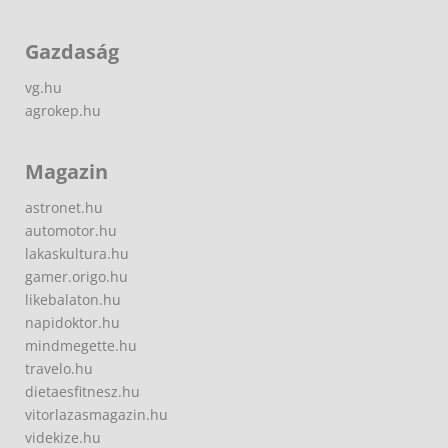
Gazdaság
vg.hu
agrokep.hu
Magazin
astronet.hu
automotor.hu
lakaskultura.hu
gamer.origo.hu
likebalaton.hu
napidoktor.hu
mindmegette.hu
travelo.hu
dietaesfitnesz.hu
vitorlazasmagazin.hu
videkize.hu