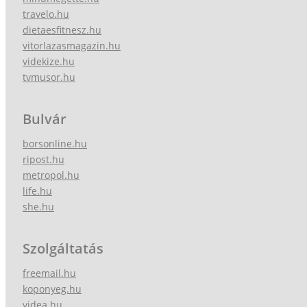
travelo.hu
dietaesfitnesz.hu
vitorlazasmagazin.hu
videkize.hu
tvmusor.hu
Bulvár
borsonline.hu
ripost.hu
metropol.hu
life.hu
she.hu
Szolgáltatás
freemail.hu
koponyeg.hu
videa.hu