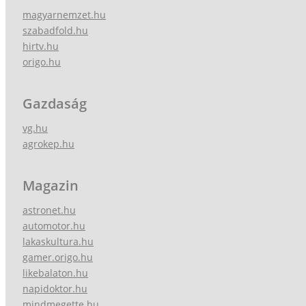
magyarnemzet.hu
szabadfold.hu
hirtv.hu
origo.hu
Gazdaság
vg.hu
agrokep.hu
Magazin
astronet.hu
automotor.hu
lakaskultura.hu
gamer.origo.hu
likebalaton.hu
napidoktor.hu
mindmegette.hu