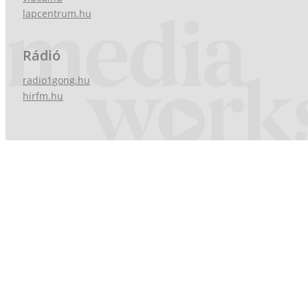
lapcentrum.hu
Rádió
radio1gong.hu
hirfm.hu