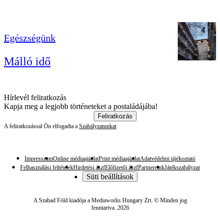
Egészségünk
Málló idő
Hírlevél feliratkozás
Kapja meg a legjobb történeteket a postaládájába!
Feliratkozás
A feliratkozással Ön elfogadta a
Szabályzatunkat
Impresszum
Online médiaajánlat
Print médiaajánlat
Adatvédelmi tájékoztató
Felhasználási feltételek
Hirdetési ászf
Előfizetői ászf
Partnereink
Játékszabályzat
Süti beállítások
A Szabad Föld kiadója a Mediaworks Hungary Zrt. © Minden jog
fenntartva. 2026