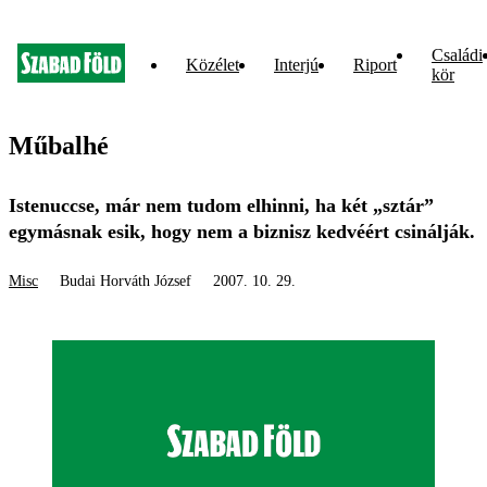
Családi
Közélet
Interjú
Riport
kör
Műbalhé
Istenuccse, már nem tudom elhinni, ha két „sztár”
egymásnak esik, hogy nem a biznisz kedvéért csinálják.
Misc
Budai Horváth József
2007. 10. 29.