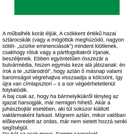
A műbalhék korát éljük. A csökkent értékű hazai
sztárocskák (vagy a mögöttük meghúzódó, nagyon
sötét- „szürke eminenciások”) mindent kiötlenek,
csakhogy róluk vagy a pártfogoltakról írjanak,
beszéljenek. Ebben egyöntetűen összezár a
bulvármédia, hiszen egymás keze alá játszanak: én
írok a te „sztárodról”, hogy aztán ő másnap valami
baromságot végrehajtva visszaadja a kölcsönt, így
újra van címlapsztori – s a sor végeérhetetlenül
folytatódik.
A baj csak az, hogy ha bármelyikükről tényleg az
igazat harsogják, már nemigen hihető. Akár a
juhászbojtár esetében, aki túl sokszor kiáltott
vaklármaként farkast. Mígnem aztán, mikor valóban
előkeveredett az ordas, már nem sietett hozzá senki
segítségül.
De hát az csak mese. Semmi szenzáció.