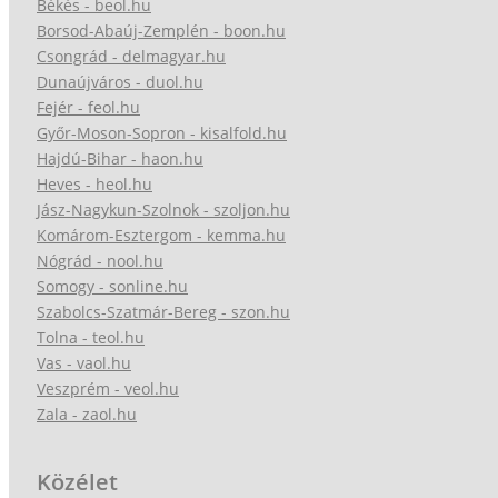
Békés - beol.hu
Borsod-Abaúj-Zemplén - boon.hu
Csongrád - delmagyar.hu
Dunaújváros - duol.hu
Fejér - feol.hu
Győr-Moson-Sopron - kisalfold.hu
Hajdú-Bihar - haon.hu
Heves - heol.hu
Jász-Nagykun-Szolnok - szoljon.hu
Komárom-Esztergom - kemma.hu
Nógrád - nool.hu
Somogy - sonline.hu
Szabolcs-Szatmár-Bereg - szon.hu
Tolna - teol.hu
Vas - vaol.hu
Veszprém - veol.hu
Zala - zaol.hu
Közélet