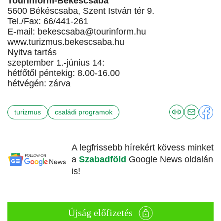
Tourinform-Békéscsaba
5600 Békéscsaba, Szent István tér 9.
Tel./Fax: 66/441-261
E-mail:
bekescsaba@tourinform.hu
www.turizmus.bekescsaba.hu
Nyitva tartás
szeptember 1.-június 14:
hétfőtől péntekig: 8.00-16.00
hétvégén: zárva
turizmus
családi programok
A legfrissebb hírekért kövess minket
a
Szabadföld
Google News oldalán
is!
Újság előfizetés