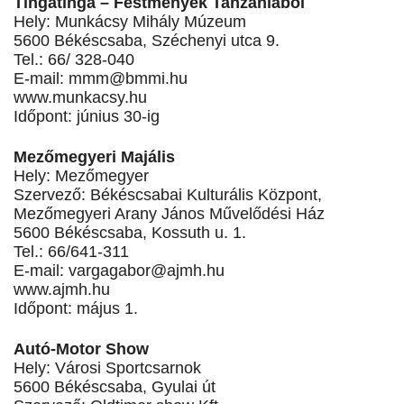
Tingatinga – Festmények Tanzániából
Hely: Munkácsy Mihály Múzeum
5600 Békéscsaba, Széchenyi utca 9.
Tel.: 66/ 328-040
E-mail:
mmm@bmmi.hu
www.munkacsy.hu
Időpont: június 30-ig
Mezőmegyeri Majális
Hely: Mezőmegyer
Szervező: Békéscsabai Kulturális Központ,
Mezőmegyeri Arany János Művelődési Ház
5600 Békéscsaba, Kossuth u. 1.
Tel.: 66/641-311
E-mail:
vargagabor@ajmh.hu
www.ajmh.hu
Időpont: május 1.
Autó-Motor Show
Hely: Városi Sportcsarnok
5600 Békéscsaba, Gyulai út