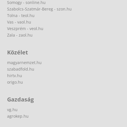
Somogy - sonline.hu
Szabolcs-Szatmár-Bereg - szon.hu
Tolna - teol.hu
Vas - vaol.hu
Veszprém - veol.hu
Zala - zaol.hu
Közélet
magyarnemzet.hu
szabadfold.hu
hirtv.hu
origo.hu
Gazdaság
vg.hu
agrokep.hu