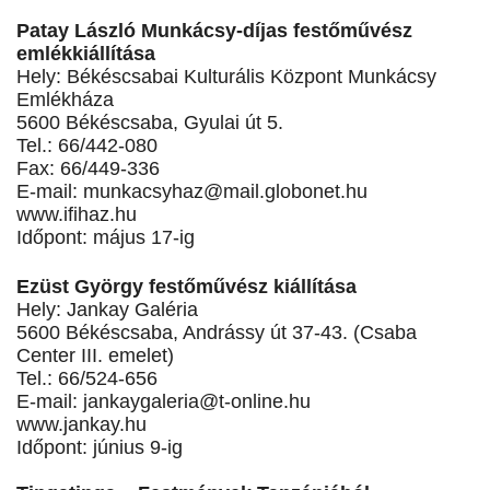
Patay László Munkácsy-díjas festőművész
emlékkiállítása
Hely: Békéscsabai Kulturális Központ Munkácsy
Emlékháza
5600 Békéscsaba, Gyulai út 5.
Tel.: 66/442-080
Fax: 66/449-336
E-mail:
munkacsyhaz@mail.globonet.hu
www.ifihaz.hu
Időpont: május 17-ig
Ezüst György festőművész kiállítása
Hely: Jankay Galéria
5600 Békéscsaba, Andrássy út 37-43. (Csaba
Center III. emelet)
Tel.: 66/524-656
E-mail:
jankaygaleria@t-online.hu
www.jankay.hu
Időpont: június 9-ig