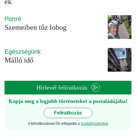
ek
Portré
Szemeiben tűz lobog
Egészségünk
Málló idő
Hírlevél feliratkozás
Kapja meg a legjobb történeteket a postaládájába!
Feliratkozás
A feliratkozással Ön elfogadta a
Szabályzatunkat