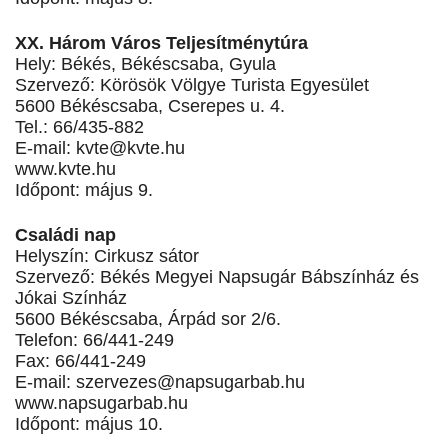
XX. Három Város Teljesítménytúra
Hely: Békés, Békéscsaba, Gyula
Szervező: Körösök Völgye Turista Egyesület
5600 Békéscsaba, Cserepes u. 4.
Tel.: 66/435-882
E-mail:
kvte@kvte.hu
www.kvte.hu
Időpont: május 9.
Családi nap
Helyszín: Cirkusz sátor
Szervező: Békés Megyei Napsugár Bábszínház és
Jókai Színház
5600 Békéscsaba, Árpád sor 2/6.
Telefon: 66/441-249
Fax: 66/441-249
E-mail:
szervezes@napsugarbab.hu
www.napsugarbab.hu
Időpont: május 10.