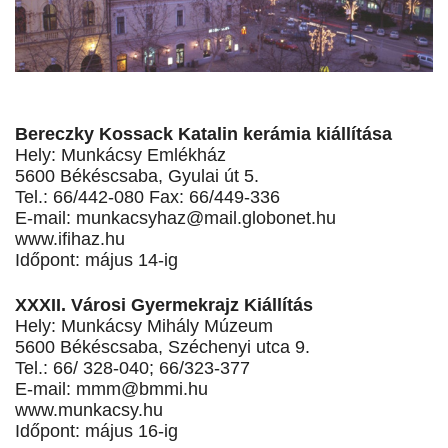
Bereczky Kossack Katalin kerámia kiállítása
Hely: Munkácsy Emlékház
5600 Békéscsaba, Gyulai út 5.
Tel.: 66/442-080 Fax: 66/449-336
E-mail:
munkacsyhaz@mail.globonet.hu
www.ifihaz.hu
Időpont: május 14-ig
XXXII. Városi Gyermekrajz Kiállítás
Hely: Munkácsy Mihály Múzeum
5600 Békéscsaba, Széchenyi utca 9.
Tel.: 66/ 328-040; 66/323-377
E-mail:
mmm@bmmi.hu
www.munkacsy.hu
Időpont: május 16-ig