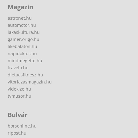
Magazin
astronet.hu
automotor.hu
lakaskultura.hu
gamer.origo.hu
likebalaton.hu
napidoktor.hu
mindmegette.hu
travelo.hu
dietaesfitnesz.hu
vitorlazasmagazin.hu
videkize.hu
tvmusor.hu
Bulvár
borsonline.hu
ripost.hu