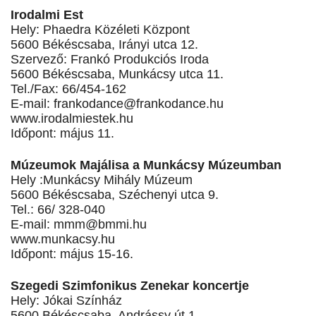
Irodalmi Est
Hely: Phaedra Közéleti Központ
5600 Békéscsaba, Irányi utca 12.
Szervező: Frankó Produkciós Iroda
5600 Békéscsaba, Munkácsy utca 11.
Tel./Fax: 66/454-162
E-mail:
frankodance@frankodance.hu
www.irodalmiestek.hu
Időpont: május 11.
Múzeumok Majálisa a Munkácsy Múzeumban
Hely :Munkácsy Mihály Múzeum
5600 Békéscsaba, Széchenyi utca 9.
Tel.: 66/ 328-040
E-mail:
mmm@bmmi.hu
www.munkacsy.hu
Időpont: május 15-16.
Szegedi Szimfonikus Zenekar koncertje
Hely: Jókai Színház
5600 Békéscsaba, Andrássy út 1.