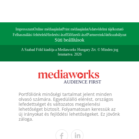
Impresszum
Online médiaajánlat
Print médiaajánlat
Adatvédelmi tájékoztató
Felhasználási feltételek
Hirdetési ászf
Előfizetői ászf
Partnereink
Játékszabályzat
Süti beállítások
A Szabad Föld kiadója a Mediaworks Hungary Zrt. © Minden jog
fenntartva. 2026
Portfóliónk minőségi tartalmat jelent minden
olvasó számára. Egyedülálló elérést, országos
lefedettséget és változatos megjelenési
lehetőséget biztosít. Folyamatosan keressük az
új irányokat és fejlődési lehetőségeket. Ez jövőnk
záloga.