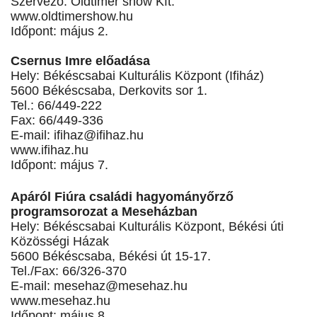
Szervező: Oldtimer show Kft.
www.oldtimershow.hu
Időpont: május 2.
Csernus Imre előadása
Hely: Békéscsabai Kulturális Központ (Ifiház)
5600 Békéscsaba, Derkovits sor 1.
Tel.: 66/449-222
Fax: 66/449-336
E-mail:
ifihaz@ifihaz.hu
www.ifihaz.hu
Időpont: május 7.
Apáról Fiúra családi hagyományőrző
programsorozat a Meseházban
Hely: Békéscsabai Kulturális Központ, Békési úti
Közösségi Házak
5600 Békéscsaba, Békési út 15-17.
Tel./Fax: 66/326-370
E-mail:
mesehaz@mesehaz.hu
www.mesehaz.hu
Időpont: május 8.