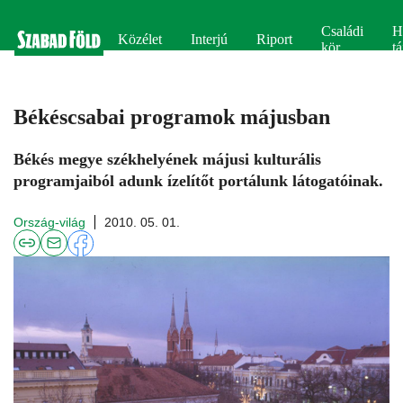
Családi
H
Közélet
Interjú
Riport
kör
tá
Békéscsabai programok májusban
Békés megye székhelyének májusi kulturális
programjaiból adunk ízelítőt portálunk látogatóinak.
Ország-világ
2010. 05. 01.