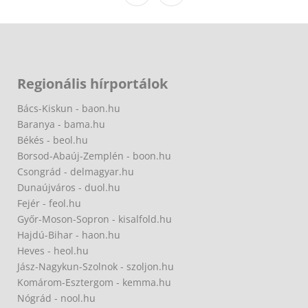
Regionális hírportálok
Bács-Kiskun - baon.hu
Baranya - bama.hu
Békés - beol.hu
Borsod-Abaúj-Zemplén - boon.hu
Csongrád - delmagyar.hu
Dunaújváros - duol.hu
Fejér - feol.hu
Győr-Moson-Sopron - kisalfold.hu
Hajdú-Bihar - haon.hu
Heves - heol.hu
Jász-Nagykun-Szolnok - szoljon.hu
Komárom-Esztergom - kemma.hu
Nógrád - nool.hu