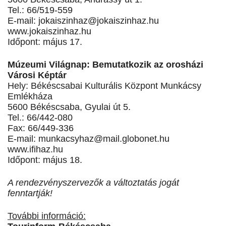
Tel.: 66/519-559
E-mail:
jokaiszinhaz@jokaiszinhaz.hu
www.jokaiszinhaz.hu
Időpont: május 17.
Múzeumi Világnap: Bemutatkozik az orosházi
Városi Képtár
Hely: Békéscsabai Kulturális Központ Munkácsy
Emlékháza
5600 Békéscsaba, Gyulai út 5.
Tel.: 66/442-080
Fax: 66/449-336
E-mail:
munkacsyhaz@mail.globonet.hu
www.ifihaz.hu
Időpont: május 18.
A rendezvényszervezők a változtatás jogát
fenntartják!
További információ: