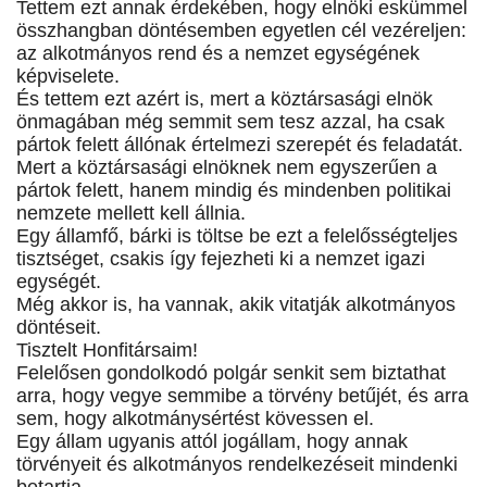
Tettem ezt annak érdekében, hogy elnöki eskümmel
összhangban döntésemben egyetlen cél vezéreljen:
az alkotmányos rend és a nemzet egységének
képviselete.
És tettem ezt azért is, mert a köztársasági elnök
önmagában még semmit sem tesz azzal, ha csak
pártok felett állónak értelmezi szerepét és feladatát.
Mert a köztársasági elnöknek nem egyszerűen a
pártok felett, hanem mindig és mindenben politikai
nemzete mellett kell állnia.
Egy államfő, bárki is töltse be ezt a felelősségteljes
tisztséget, csakis így fejezheti ki a nemzet igazi
egységét.
Még akkor is, ha vannak, akik vitatják alkotmányos
döntéseit.
Tisztelt Honfitársaim!
Felelősen gondolkodó polgár senkit sem biztathat
arra, hogy vegye semmibe a törvény betűjét, és arra
sem, hogy alkotmánysértést kövessen el.
Egy állam ugyanis attól jogállam, hogy annak
törvényeit és alkotmányos rendelkezéseit mindenki