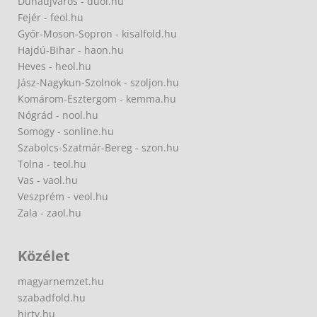
Dunaújváros - duol.hu
Fejér - feol.hu
Győr-Moson-Sopron - kisalfold.hu
Hajdú-Bihar - haon.hu
Heves - heol.hu
Jász-Nagykun-Szolnok - szoljon.hu
Komárom-Esztergom - kemma.hu
Nógrád - nool.hu
Somogy - sonline.hu
Szabolcs-Szatmár-Bereg - szon.hu
Tolna - teol.hu
Vas - vaol.hu
Veszprém - veol.hu
Zala - zaol.hu
Közélet
magyarnemzet.hu
szabadfold.hu
hirtv.hu