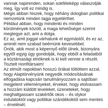
vannak napirenden, sokan sokféleképp válaszolják
meg. Így volt ez mindig is.
Mégis abban hiszek, hogy néhány dologban politikai
nemzetünk minden tagja egyetérthet.
Például abban, hogy mindenki és minden
körülmények között, a maga lehetőségei szerint
megtegye azt, ami a dolga.
Ez az, amit joggal várhatunk el egymástól, és ez az,
aminél nem szabad beérnünk kevesebbel.
Önök, akik most a képernyő előtt ülnek, bizonyára
egytől egyig úgy gondolják, hogy ebből a feladatból
a köztársasági elnöknek is ki kell vennie a részét.
Tisztelt Honfitársaim!
Az elmúlt napokban hosszú órákat töltöttem azzal,
hogy Alaptörvényünk negyedik módosításának
elfogadása kapcsán tanulmányozzam a sajtóban
megjelent véleményeket, érveket, hogy elolvassam
a hozzám küldött leveleket, üzeneteket, hogy
meghallgassam szakértők okos – és olykor
indulatoktól vagy politikai szándékoktól sem mentes
– érvelését.