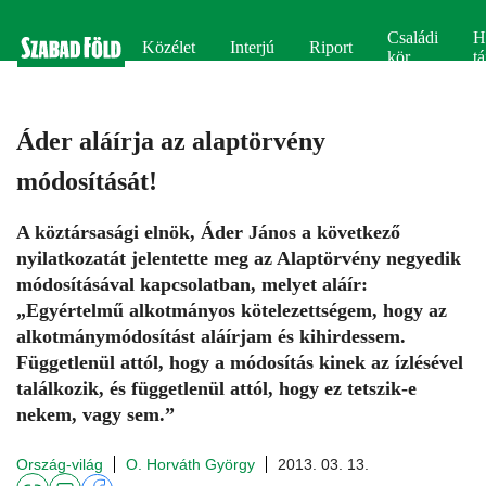
Családi
H
Közélet
Interjú
Riport
kör
tá
Áder aláírja az alaptörvény
módosítását!
A köztársasági elnök, Áder János a következő
nyilatkozatát jelentette meg az Alaptörvény negyedik
módosításával kapcsolatban, melyet aláír:
„Egyértelmű alkotmányos kötelezettségem, hogy az
alkotmánymódosítást aláírjam és kihirdessem.
Függetlenül attól, hogy a módosítás kinek az ízlésével
találkozik, és függetlenül attól, hogy ez tetszik-e
nekem, vagy sem.”
Ország-világ
O. Horváth György
2013. 03. 13.