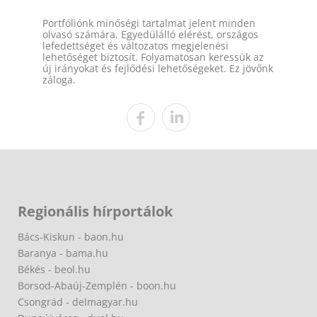
Portfóliónk minőségi tartalmat jelent minden
olvasó számára. Egyedülálló elérést, országos
lefedettséget és változatos megjelenési
lehetőséget biztosít. Folyamatosan keressük az
új irányokat és fejlődési lehetőségeket. Ez jövőnk
záloga.
Regionális hírportálok
Bács-Kiskun - baon.hu
Baranya - bama.hu
Békés - beol.hu
Borsod-Abaúj-Zemplén - boon.hu
Csongrád - delmagyar.hu