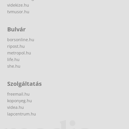
videkize.hu
tvmusor.hu
Bulvár
borsonline.hu
ripost.hu
metropol.hu
life.hu
she.hu
Szolgáltatás
freemail.hu
koponyeg.hu
videa.hu
lapcentrum.hu