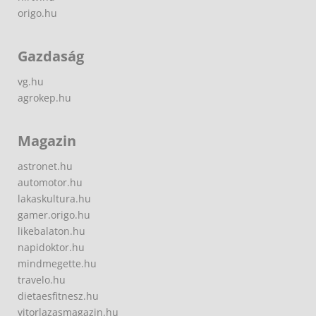
origo.hu
Gazdaság
vg.hu
agrokep.hu
Magazin
astronet.hu
automotor.hu
lakaskultura.hu
gamer.origo.hu
likebalaton.hu
napidoktor.hu
mindmegette.hu
travelo.hu
dietaesfitnesz.hu
vitorlazasmagazin.hu