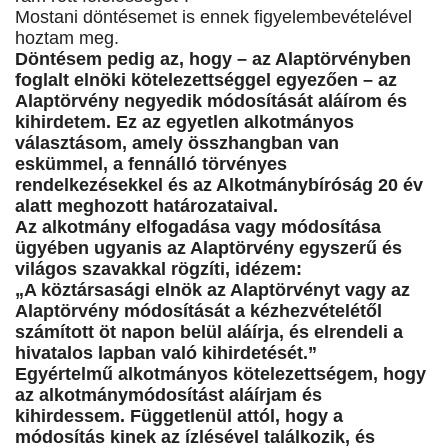
Mostani döntésemet is ennek figyelembevételével
hoztam meg.
Döntésem pedig az, hogy – az Alaptörvényben
foglalt elnöki kötelezettséggel egyezően – az
Alaptörvény negyedik módosítását aláírom és
kihirdetem. Ez az egyetlen alkotmányos
választásom, amely összhangban van
eskümmel, a fennálló törvényes
rendelkezésekkel és az Alkotmánybíróság 20 év
alatt meghozott határozataival.
Az alkotmány elfogadása vagy módosítása
ügyében ugyanis az Alaptörvény egyszerű és
világos szavakkal rögzíti, idézem:
„A köztársasági elnök az Alaptörvényt vagy az
Alaptörvény módosítását a kézhezvételétől
számított öt napon belül aláírja, és elrendeli a
hivatalos lapban való kihirdetését.”
Egyértelmű alkotmányos kötelezettségem, hogy
az alkotmánymódosítást aláírjam és
kihirdessem. Függetlenül attól, hogy a
módosítás kinek az ízlésével találkozik, és