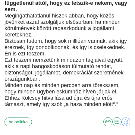
függetlenül attól, hogy ez tetszik-e nekem, vagy
sem.
Megingathatatlanul hiszek abban, hogy közös
jövőnket azzal szolgáljuk elsősorban, ha minden
körülmények között ragaszkodunk a jogállami
keretekhez.
Biztosan tudom, hogy sok millióan vannak, akik így
éreznek, így gondolkodnak, és így is cselekednek.
Én is ezt teszem.
Ezt teszem nemzetünk mindazon tagjaival együtt,
akik a napi hangoskodáson túlmutató rendet,
biztonságot, jogállamot, demokráciát szeretnének
országunkban.
Minden nap és minden percben arra törekszem,
hogy minden ügyben eskümhöz híven járjak el.
Ehhez Kölcsey hitvallása ad újra és újra erős
támaszt, amely így szól: „a haza minden előtt”.”
belpolitika