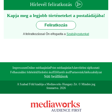
Hírlevél feliratkozás
Kapja meg a legjobb történeteket a postaládájába!
Feliratkozás
A feliratkozással Ön elfogadta a
Szabályzatunkat
Impresszum
Online médiaajánlat
Print médiaajánlat
Adatvédelmi tájékoztató
Felhasználási feltételek
Hirdetési ászf
Előfizetői ászf
Partnereink
Játékszabályzat
Süti beállítások
A Szabad Föld kiadója a Mediaworks Hungary Zrt. © Minden jog
fenntartva. 2026