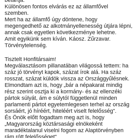
betartja.
Különösen fontos elvárás ez az államfővel
szemben.
Mert ha az államfő úgy döntene, hogy
megengedhető az alkotmányellenesség útjára lépni,
annak csak egyetlen következménye lehetne.
Amit egyikünk sem kíván. Káosz. Zűrzavar.
Törvénytelenség.
Tisztelt Honfitársaim!
Megválasztásom pillanatában világossá tettem: ha
száz jó törvényt kapok, százat írok alá. Ha száz
rosszat, százat küldök vissza az Országgyűlésnek.
Elmondtam azt is, hogy „bár a népakarat mindig
rész szerint osztja ki a kormány- és az ellenzéki
pártok súlyát, ám e súlytól függetlenül minden
parlamenti pártot egyetemlegesen terhel az ország
sorsáért, jó híréért, hiteléért viselt felelősség”.
És Önök előtt fogadtam meg azt is, hogy
„Magyarország köztársasági elnökeként
maradéktalanul viselni fogom az Alaptörvényben
rám rótt felelősséget”.