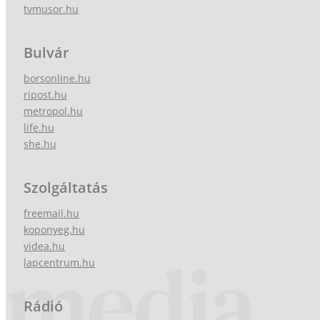
tvmusor.hu
Bulvár
borsonline.hu
ripost.hu
metropol.hu
life.hu
she.hu
Szolgáltatás
freemail.hu
koponyeg.hu
videa.hu
lapcentrum.hu
Rádió