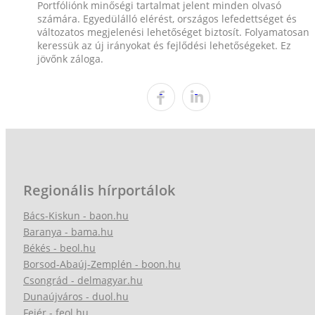
Portfóliónk minőségi tartalmat jelent minden olvasó
számára. Egyedülálló elérést, országos lefedettséget és
változatos megjelenési lehetőséget biztosít. Folyamatosan
keressük az új irányokat és fejlődési lehetőségeket. Ez
jövőnk záloga.
Regionális hírportálok
Bács-Kiskun - baon.hu
Baranya - bama.hu
Békés - beol.hu
Borsod-Abaúj-Zemplén - boon.hu
Csongrád - delmagyar.hu
Dunaújváros - duol.hu
Fejér - feol.hu