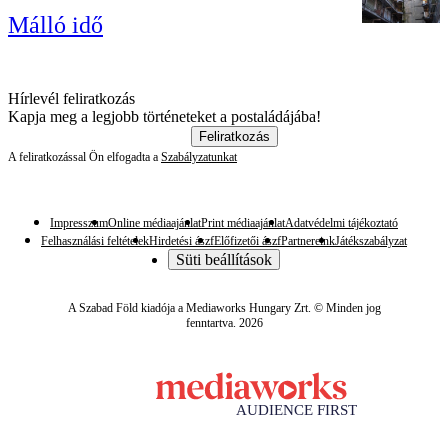
Málló idő
Hírlevél feliratkozás
Kapja meg a legjobb történeteket a postaládájába!
Feliratkozás
A feliratkozással Ön elfogadta a
Szabályzatunkat
Impresszum
Online médiaajánlat
Print médiaajánlat
Adatvédelmi tájékoztató
Felhasználási feltételek
Hirdetési ászf
Előfizetői ászf
Partnereink
Játékszabályzat
Süti beállítások
A Szabad Föld kiadója a Mediaworks Hungary Zrt. © Minden jog
fenntartva. 2026