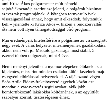
ami Kriza Ákos polgármester múlt pénteki
sajtótájékoztatója szerint azt jelenti, a polgárok bizalmat
szavaztak programjának. A kötegben tornyosuló ívek
visszaigazolásai annak, hogy amit elkezdtek, folytatniuk
kell – jelentette ki Kriza Ákos –, hiszen a rendszerváltás
óta nem volt ilyen támogatottsággal bíró program.
Mai eredményeik hitelesítésére a polgármester visszaugrott
négy évet. A város helyzete, intézményeinek gazdálkodása
akkor nem volt jó. Miskolc gazdasága most stabil, 3
ezerrel többen dolgoznak, mint 4 éve.
Némi reményt jelenthet a nyomortelepeken élőknek az a
kijelentés, miszerint minden családot külön kezelnek majd
és egyéni elbírálással helyeznek el. A tájékoztató végén
Soós Attila Fidesz-frakcióvezető egyebek között azt
mondta: a városvezetés segíti azokat, akik jobb
komfortfokozatú lakásokba költöznének, s az együttlét
szabályai szerint, tisztességesen élnek.