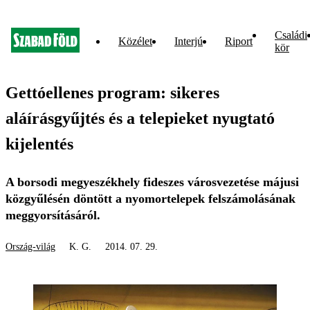
Családi
Közélet
Interjú
Riport
kör
Gettóellenes program: sikeres
aláírásgyűjtés és a telepieket nyugtató
kijelentés
A borsodi megyeszékhely fideszes városvezetése májusi
közgyűlésén döntött a nyomortelepek felszámolásának
meggyorsításáról.
Ország-világ
K. G.
2014. 07. 29.