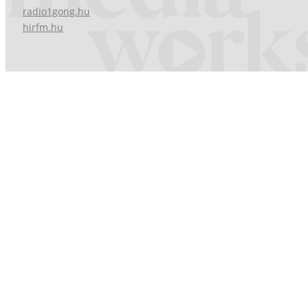
radio1gong.hu
hirfm.hu