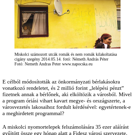
Miskolci számozott utcák romák és nem romák kilakoltatása
cigány szegény 2014.05.14. fotó: Németh András Péter
Fotó: Nemeth Andras Peter www.napocska.eu
E célból módosították az önkormányzati bérlakásokra
vonatkozó rendeletet, és 2 millió forint „lelépési pénzt”
fizetnek annak a bérlőnek, aki elköltözik a városból. Mivel
a program óriási vihart kavart megye- és országszerte, a
városvezetés lakosaihoz fordult kérdésével: egyetértenek-e
a meghirdetett programmal?
A miskolci nyomortelepek felszámolására 35 ezer aláírást
gyűjtött össze egy hónap alatt a Fidesz városi szervezete,