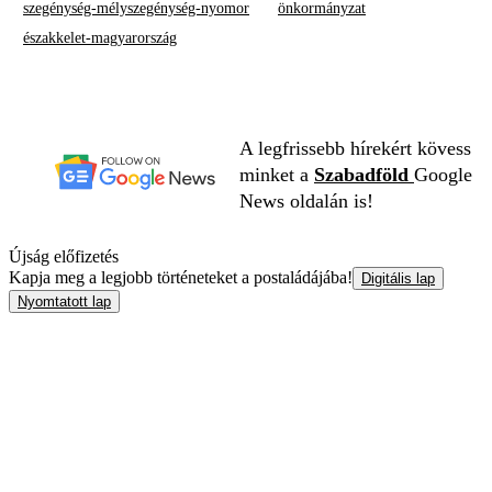
szegénység-mélyszegénység-nyomor
önkormányzat
északkelet-magyarország
A legfrissebb hírekért kövess
minket a
Szabadföld
Google
News oldalán is!
Újság előfizetés
Kapja meg a legjobb történeteket a postaládájába!
Digitális lap
Nyomtatott lap