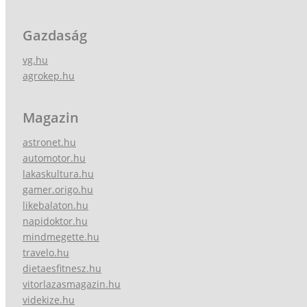
Gazdaság
vg.hu
agrokep.hu
Magazin
astronet.hu
automotor.hu
lakaskultura.hu
gamer.origo.hu
likebalaton.hu
napidoktor.hu
mindmegette.hu
travelo.hu
dietaesfitnesz.hu
vitorlazasmagazin.hu
videkize.hu