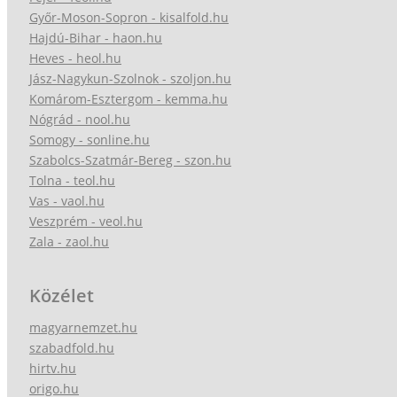
Győr-Moson-Sopron - kisalfold.hu
Hajdú-Bihar - haon.hu
Heves - heol.hu
Jász-Nagykun-Szolnok - szoljon.hu
Komárom-Esztergom - kemma.hu
Nógrád - nool.hu
Somogy - sonline.hu
Szabolcs-Szatmár-Bereg - szon.hu
Tolna - teol.hu
Vas - vaol.hu
Veszprém - veol.hu
Zala - zaol.hu
Közélet
magyarnemzet.hu
szabadfold.hu
hirtv.hu
origo.hu