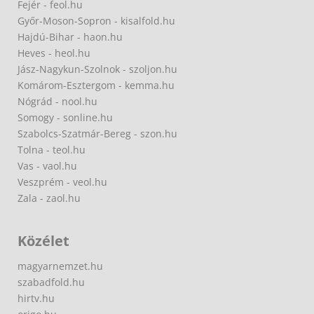
Fejér - feol.hu
Győr-Moson-Sopron - kisalfold.hu
Hajdú-Bihar - haon.hu
Heves - heol.hu
Jász-Nagykun-Szolnok - szoljon.hu
Komárom-Esztergom - kemma.hu
Nógrád - nool.hu
Somogy - sonline.hu
Szabolcs-Szatmár-Bereg - szon.hu
Tolna - teol.hu
Vas - vaol.hu
Veszprém - veol.hu
Zala - zaol.hu
Közélet
magyarnemzet.hu
szabadfold.hu
hirtv.hu