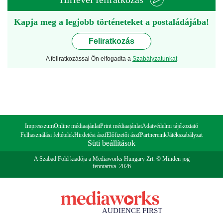
Kapja meg a legjobb történeteket a postaládájába!
Feliratkozás
A feliratkozással Ön elfogadta a
Szabályzatunkat
Impresszum
Online médiaajánlat
Print médiaajánlat
Adatvédelmi tájékoztató
Felhasználási feltételek
Hirdetési ászf
Előfizetői ászf
Partnereink
Játékszabályzat
Süti beállítások
A Szabad Föld kiadója a Mediaworks Hungary Zrt. © Minden jog
fenntartva. 2026