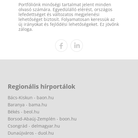
Portfóliónk minőségi tartalmat jelent minden
olvasó számára. Egyedülálló elérést, országos
lefedettséget és változatos megjelenési
lehetőséget biztosít. Folyamatosan keressük az
új irányokat és fejlődési lehetőségeket. Ez jövőnk
záloga.
Regionális hírportálok
Bács-Kiskun - baon.hu
Baranya - bama.hu
Békés - beol.hu
Borsod-Abaúj-Zemplén - boon.hu
Csongrád - delmagyar.hu
Dunaújváros - duol.hu