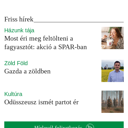
Friss hírek
Házunk tája
Most éri meg feltölteni a
fagyasztót: akció a SPAR-ban
Zöld Föld
Gazda a zöldben
Kultúra
Odüsszeusz ismét partot ér
Hírlevél feliratkozás