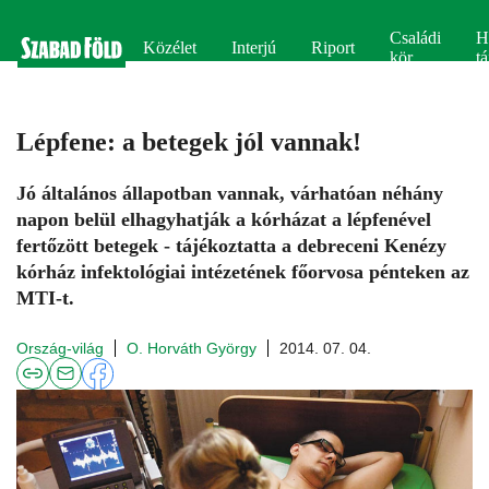
Családi
H
Közélet
Interjú
Riport
kör
tá
Lépfene: a betegek jól vannak!
Jó általános állapotban vannak, várhatóan néhány
napon belül elhagyhatják a kórházat a lépfenével
fertőzött betegek - tájékoztatta a debreceni Kenézy
kórház infektológiai intézetének főorvosa pénteken az
MTI-t.
Ország-világ
O. Horváth György
2014. 07. 04.