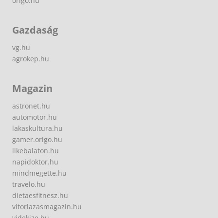
origo.hu
Gazdaság
vg.hu
agrokep.hu
Magazin
astronet.hu
automotor.hu
lakaskultura.hu
gamer.origo.hu
likebalaton.hu
napidoktor.hu
mindmegette.hu
travelo.hu
dietaesfitnesz.hu
vitorlazasmagazin.hu
videkize.hu