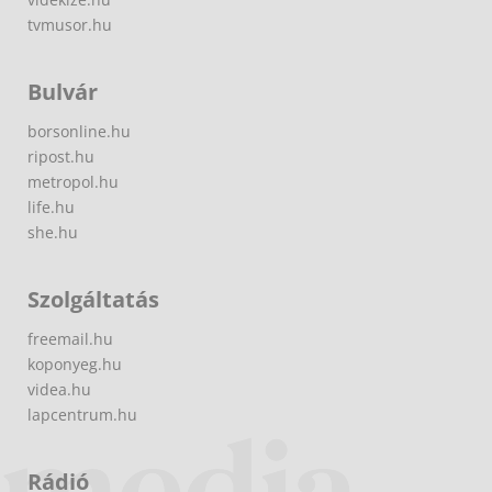
tvmusor.hu
Bulvár
borsonline.hu
ripost.hu
metropol.hu
life.hu
she.hu
Szolgáltatás
freemail.hu
koponyeg.hu
videa.hu
lapcentrum.hu
Rádió