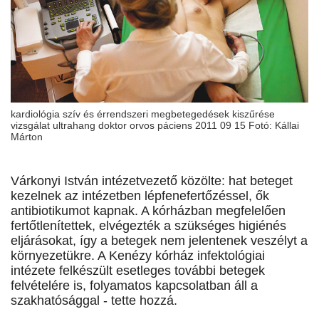
kardiológia szív és érrendszeri megbetegedések kiszűrése
vizsgálat ultrahang doktor orvos páciens 2011 09 15 Fotó: Kállai
Márton
Várkonyi István intézetvezető közölte: hat beteget
kezelnek az intézetben lépfenefertőzéssel, ők
antibiotikumot kapnak. A kórházban megfelelően
fertőtlenítettek, elvégezték a szükséges higiénés
eljárásokat, így a betegek nem jelentenek veszélyt a
környezetükre. A Kenézy kórház infektológiai
intézete felkészült esetleges további betegek
felvételére is, folyamatos kapcsolatban áll a
szakhatósággal - tette hozzá.