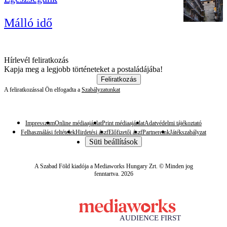
Málló idő
Hírlevél feliratkozás
Kapja meg a legjobb történeteket a postaládájába!
Feliratkozás
A feliratkozással Ön elfogadta a
Szabályzatunkat
Impresszum
Online médiaajánlat
Print médiaajánlat
Adatvédelmi tájékoztató
Felhasználási feltételek
Hirdetési ászf
Előfizetői ászf
Partnereink
Játékszabályzat
Süti beállítások
A Szabad Föld kiadója a Mediaworks Hungary Zrt. © Minden jog
fenntartva. 2026