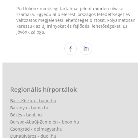
Portfóliónk minőségi tartalmat jelent minden olvasó
számára. Egyedülálló elérést, országos lefedettséget és
változatos megjelenési lehetőséget biztosít. Folyamatosan
keressük az új irányokat és fejlődési lehetőségeket. Ez
jövőnk záloga.
Regionális hírportálok
Bács-Kiskun - baon.hu
Baranya - bama.hu
Békés - beol.hu
Borsod-Abaúj-Zemplén - boon.hu
Csongrád - delmagyar.hu
Dunaújváros - duol.hu