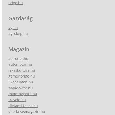
origo.hu
Gazdaság
vg.hu
agrokep.hu
Magazin
astronet.hu
automotor.hu
lakaskultura.hu
gamer.origo.hu
likebalaton.hu
napidoktor.hu
mindmegette.hu
travelo.hu
dietaesfitnesz.hu
vitorlazasmagazin.hu