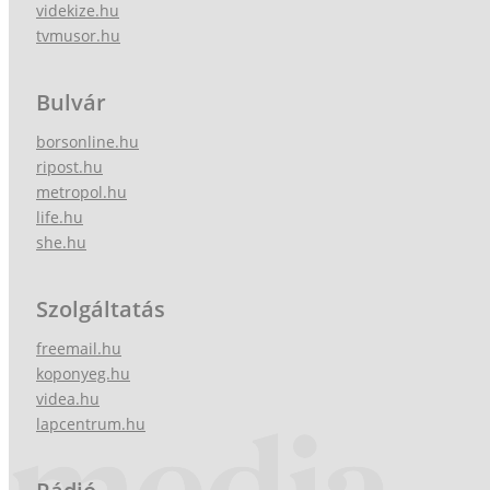
videkize.hu
tvmusor.hu
Bulvár
borsonline.hu
ripost.hu
metropol.hu
life.hu
she.hu
Szolgáltatás
freemail.hu
koponyeg.hu
videa.hu
lapcentrum.hu