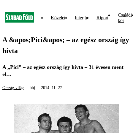
Családi
Közélet
Interjú
Riport
kör
A &apos;Pici&apos; – az egész ország így
hívta
A „Pici” – az egész ország így hívta – 31 évesen ment
el…
Ország-világ
bhj
2014. 11. 27.