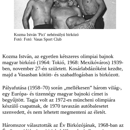
Kozma István 'Pici' nehézsúlyú birkózó
Fotó: Fotó: Vasas Sport Club
Kozma István, az egyetlen kétszeres olimpiai bajnok
magyar birkózó (1964: Tokió, 1968: Mexikóváros) 1939-
ben, november 27-én született. Kosárlabdázóként kezdte,
majd a Vasasban kötött- és szabadfogásban is birkózott.
Pályafutása (1958–70) során „mellékesen” három világ-,
egy Európa- és tizennégy magyar bajnoki címet is
begyűjtött. Tagja volt az 1972-es müncheni olimpiára
készülő csapatnak, de 1970 tavaszán autóbalesetet
szenvedett, és nem lehetett megmenteni az életét.
Háromszor választották az Év Birkózójának, 1968-ban az