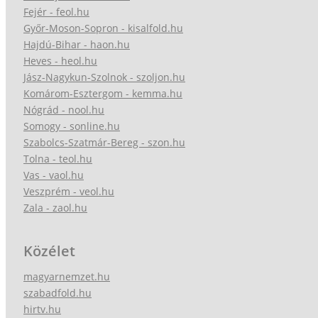
Fejér - feol.hu
Győr-Moson-Sopron - kisalfold.hu
Hajdú-Bihar - haon.hu
Heves - heol.hu
Jász-Nagykun-Szolnok - szoljon.hu
Komárom-Esztergom - kemma.hu
Nógrád - nool.hu
Somogy - sonline.hu
Szabolcs-Szatmár-Bereg - szon.hu
Tolna - teol.hu
Vas - vaol.hu
Veszprém - veol.hu
Zala - zaol.hu
Közélet
magyarnemzet.hu
szabadfold.hu
hirtv.hu