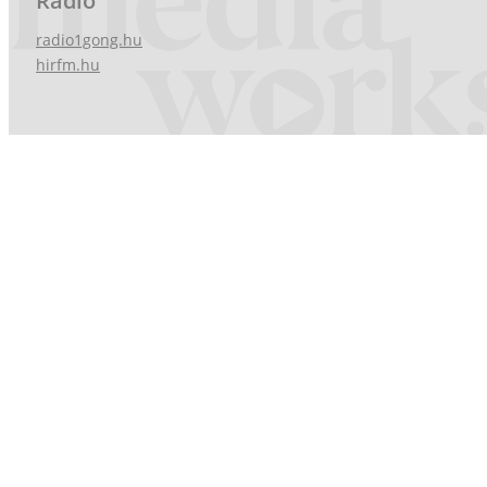
Rádió
radio1gong.hu
hirfm.hu