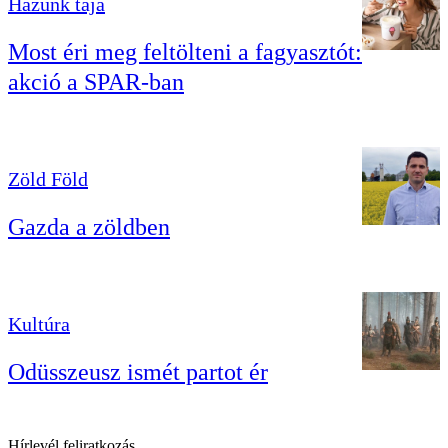
Házunk tája
Most éri meg feltölteni a fagyasztót:
akció a SPAR-ban
Zöld Föld
Gazda a zöldben
Kultúra
Odüsszeusz ismét partot ér
Hírlevél feliratkozás