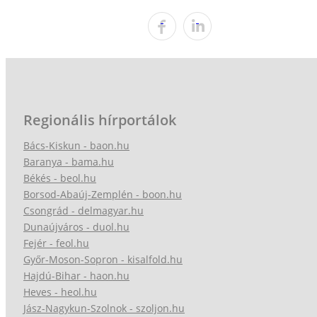
Regionális hírportálok
Bács-Kiskun - baon.hu
Baranya - bama.hu
Békés - beol.hu
Borsod-Abaúj-Zemplén - boon.hu
Csongrád - delmagyar.hu
Dunaújváros - duol.hu
Fejér - feol.hu
Győr-Moson-Sopron - kisalfold.hu
Hajdú-Bihar - haon.hu
Heves - heol.hu
Jász-Nagykun-Szolnok - szoljon.hu