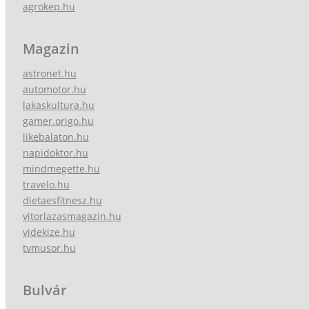
agrokep.hu
Magazin
astronet.hu
automotor.hu
lakaskultura.hu
gamer.origo.hu
likebalaton.hu
napidoktor.hu
mindmegette.hu
travelo.hu
dietaesfitnesz.hu
vitorlazasmagazin.hu
videkize.hu
tvmusor.hu
Bulvár