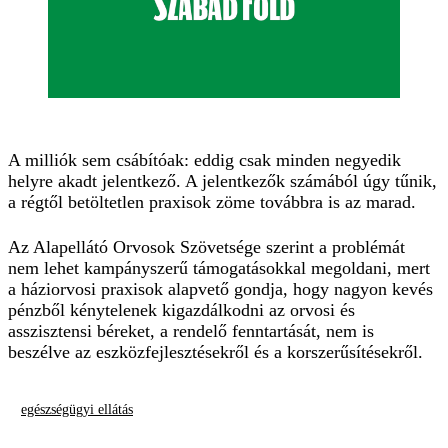
A milliók sem csábítóak: eddig csak minden negyedik
helyre akadt jelentkező. A jelentkezők számából úgy tűnik,
a régtől betöltetlen praxisok zöme továbbra is az marad.
Az Alapellátó Orvosok Szövetsége szerint a problémát
nem lehet kampányszerű támogatásokkal megoldani, mert
a háziorvosi praxisok alapvető gondja, hogy nagyon kevés
pénzből kénytelenek kigazdálkodni az orvosi és
asszisztensi béreket, a rendelő fenntartását, nem is
beszélve az eszközfejlesztésekről és a korszerűsítésekről.
egészségügyi ellátás