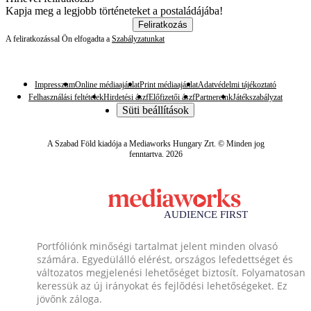
Kapja meg a legjobb történeteket a postaládájába!
Feliratkozás
A feliratkozással Ön elfogadta a
Szabályzatunkat
Impresszum
Online médiaajánlat
Print médiaajánlat
Adatvédelmi tájékoztató
Felhasználási feltételek
Hirdetési ászf
Előfizetői ászf
Partnereink
Játékszabályzat
Süti beállítások
A Szabad Föld kiadója a Mediaworks Hungary Zrt. © Minden jog
fenntartva. 2026
Portfóliónk minőségi tartalmat jelent minden olvasó
számára. Egyedülálló elérést, országos lefedettséget és
változatos megjelenési lehetőséget biztosít. Folyamatosan
keressük az új irányokat és fejlődési lehetőségeket. Ez
jövőnk záloga.