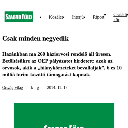
Családi
Közélet
Interjú
Riport
kör
Csak minden negyedik
Hazánkban ma 260 háziorvosi rendelő áll üresen.
Betöltésükre az OEP pályázatot hirdetett: azok az
orvosok, akik a „hiánykörzeteket bevállalják”, 6 és 10
millió forint közötti támogatást kapnak.
Ország-világ
- k - g -
2014. 11. 17.