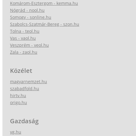
Komárom-Esztergom - kemma.hu
Nógrád - nool.hu
Somogy - sonline.hu
Szabolcs-Szatmár-Bereg - szon.hu
Tolna - teol.hu
Vas - vaol.hu
Veszprém - veol.hu
Zala - zaol.hu
Közélet
magyarnemzet.hu
szabadfold.hu
hirtv.hu
origo.hu
Gazdaság
vg.hu