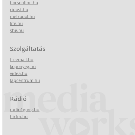
borsonline.hu
ripost.hu
metropol.hu
life.hu
she.hu
Szolgáltatás
freemail.hu
koponyeg.hu
videa.hu
lapcentrum.hu
Rádió
radio1gong.hu
hirfm.hu