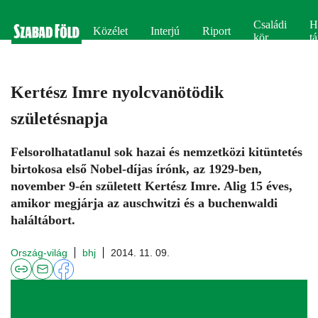
Családi
H
Közélet
Interjú
Riport
kör
tá
Kertész Imre nyolcvanötödik
születésnapja
Felsorolhatatlanul sok hazai és nemzetközi kitüntetés
birtokosa első Nobel-díjas írónk, az 1929-ben,
november 9-én született Kertész Imre. Alig 15 éves,
amikor megjárja az auschwitzi és a buchenwaldi
haláltábort.
Ország-világ
bhj
2014. 11. 09.