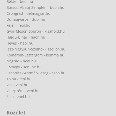
Békés - beol.hu
Borsod-Abaúj-Zemplén - boon.hu
Csongrád - delmagyar.hu
Dunaújváros - duol.hu
Fejér - feol.hu
Győr-Moson-Sopron - kisalfold.hu
Hajdú-Bihar - haon.hu
Heves - heol.hu
Jász-Nagykun-Szolnok - szoljon.hu
Komárom-Esztergom - kemma.hu
Nógrád - nool.hu
Somogy - sonline.hu
Szabolcs-Szatmár-Bereg - szon.hu
Tolna - teol.hu
Vas - vaol.hu
Veszprém - veol.hu
Zala - zaol.hu
Közélet