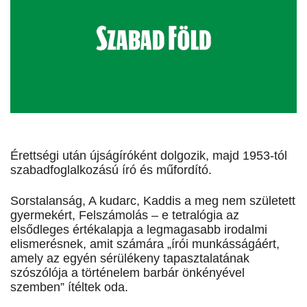
Érettségi után újságíróként dolgozik, majd 1953-tól
szabadfoglalkozású író és műfordító.
Sorstalanság, A kudarc, Kaddis a meg nem született
gyermekért, Felszámolás – e tetralógia az
elsődleges értékalapja a legmagasabb irodalmi
elismerésnek, amit számára „írói munkásságáért,
amely az egyén sérülékeny tapasztalatának
szószólója a történelem barbár önkényével
szemben” ítéltek oda.