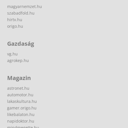
magyarnemzet.hu
szabadfold.hu
hirtv.hu
origo.hu
Gazdaság
vg.hu
agrokep.hu
Magazin
astronet.hu
automotor.hu
lakaskultura.hu
gamer.origo.hu
likebalaton.hu
napidoktor.hu
mindmegette.hu