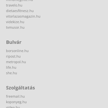
travelo.hu
dietaesfitnesz.hu
vitorlazasmagazin.hu
videkize.hu
tvmusor.hu
Bulvár
borsonline.hu
ripost.hu
metropol.hu
life.hu
she.hu
Szolgáltatás
freemail.hu
koponyeg.hu
videa.hu