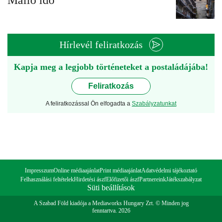
Málló idő
Hírlevél feliratkozás
Kapja meg a legjobb történeteket a postaládájába!
Feliratkozás
A feliratkozással Ön elfogadta a
Szabályzatunkat
Impresszum
Online médiaajánlat
Print médiaajánlat
Adatvédelmi tájékoztató
Felhasználási feltételek
Hirdetési ászf
Előfizetői ászf
Partnereink
Játékszabályzat
Süti beállítások
A Szabad Föld kiadója a Mediaworks Hungary Zrt. © Minden jog
fenntartva. 2026