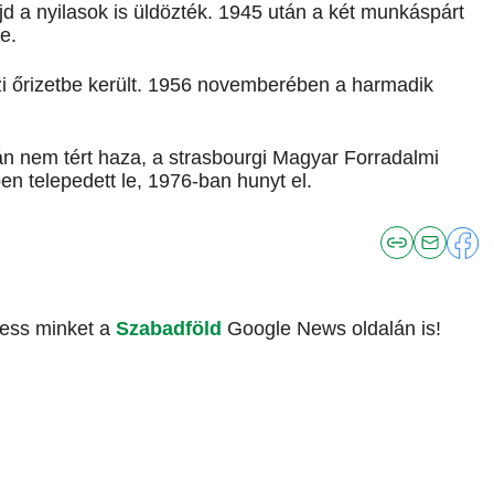
d a nyilasok is üldözték. 1945 után a két munkáspárt
e.
zi őrizetbe került. 1956 novemberében a harmadik
án nem tért haza, a strasbourgi Magyar Forradalmi
n telepedett le, 1976-ban hunyt el.
vess minket a
Szabadföld
Google News oldalán is!