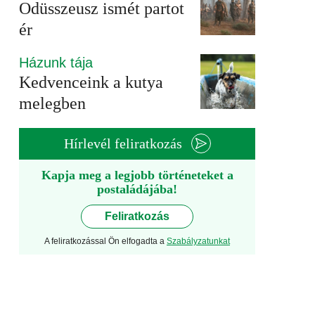
Odüsszeusz ismét partot
ér
Házunk tája
Kedvenceink a kutya
melegben
Hírlevél feliratkozás
Kapja meg a legjobb történeteket a
postaládájába!
Feliratkozás
A feliratkozással Ön elfogadta a
Szabályzatunkat