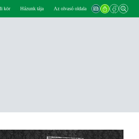
di kör
Házunk tája
Az olvasó oldala