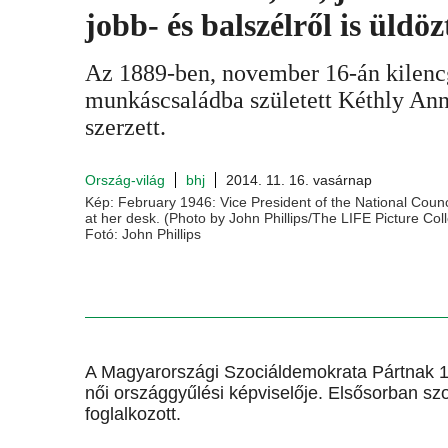
jobb- és balszélről is üldö
Az 1889-ben, november 16-án kilen
munkáscsaládba született Kéthly Ann
szerzett.
Ország-világ
bhj
2014. 11. 16. vasárnap
Kép: February 1946: Vice President of the National Counc
at her desk. (Photo by John Phillips/The LIFE Picture Col
Fotó: John Phillips
A Magyarországi Szociáldemokrata Pártnak 19
női országgyűlési képviselője. Elsősorban sz
foglalkozott.