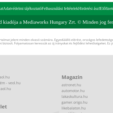
at
Adatvédelmi tájékoztató
Felhasználási feltételek
Hirdetési ászf
Előfizet
d kiadója a Mediaworks Hungary Zrt. © Minden jog fen
rtalmat jelent minden olvasó számára. Egyedülálló elérést, országos lefedettsége
 biztosít. Folyamatosan keressük az új irányokat és fejlődési lehetőségeket. Ez j
Magazin
aol.hu
ém - veol.hu
astronet.hu
zaol.hu
automotor.hu
lakaskultura.hu
gamer.origo.hu
let
likebalaton.hu