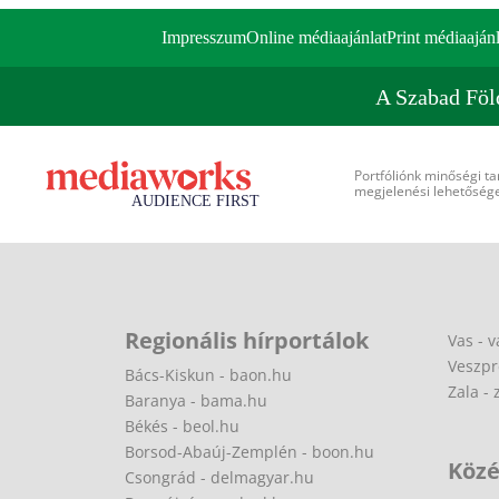
Impresszum
Online médiaajánlat
Print médiaajánl
A Szabad Föl
Portfóliónk minőségi ta
megjelenési lehetőséget
Regionális hírportálok
Vas - v
Veszpr
Bács-Kiskun - baon.hu
Zala - 
Baranya - bama.hu
Békés - beol.hu
Borsod-Abaúj-Zemplén - boon.hu
Közé
Csongrád - delmagyar.hu