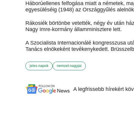
Háborúellenes felfogása miatt a németek, maj
egyesüléséig (1948) az Országgyűlés alelnök
Rákosiék börtönbe vetették, négy év után há
Nagy Imre-kormány államminisztere lett.
A Szocialista Internacionálé kongresszusa ut
Tanács elnökeként tevékenykedett. Brüsszelbe
jeles napok
nemzet nagyjai
A legfrissebb hírekért kö