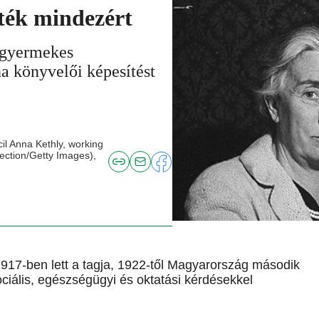
zték mindezért
cgyermekes
a könyvelői képesítést
il Anna Kethly, working
lection/Getty Images),
17-ben lett a tagja, 1922-től Magyarország második
ociális, egészségügyi és oktatási kérdésekkel