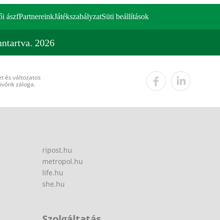
ői ászf
Partnereink
Játékszabályzat
Süti beállítások
ntartva. 2026
t és változatos
övőnk záloga.
ripost.hu
metropol.hu
life.hu
she.hu
Szolgáltatás