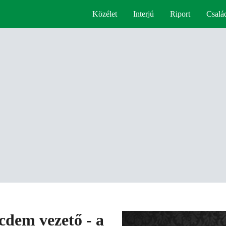
Közélet
Interjú
Riport
Csalá
ocdem vezető - a