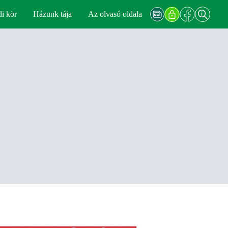
di kör
Házunk tája
Az olvasó oldala