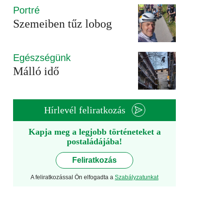
Portré
Szemeiben tűz lobog
Egészségünk
Málló idő
Hírlevél feliratkozás
Kapja meg a legjobb történeteket a
postaládájába!
Feliratkozás
A feliratkozással Ön elfogadta a
Szabályzatunkat