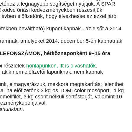
etéhez a legnagyobb segítséget nyújtjuk. A SPAR
űködve óriási kedvezményekben részesítjük
 évben előfizetőnk, hogy élvezhesse az ezzel járó
etekben beváltható) kupont kapnak - az elsőt a 2014.
ramnak, amelyeket 2014. december 5-én kaphatnak
TELEFONSZÁMON, hétköznaponként 9–15 óra
bi részletek
honlapunkon, itt is olvashatók
.
nk, akik nem előfizetői lapunknak, nem kapnak
nk, elmagyarázzuk, mekkora megtakarítást jelenthet
 ha előfizetőnk 3 kg-os TOMI color mosóport, 1 kg-
ellfilét, 3 kg csont nélküli sertéstarját, valamint 10
dvezménykuponjaival.
zámunkban.