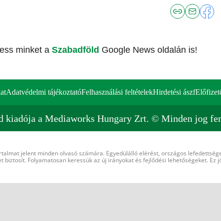
vess minket a
Szabadföld
Google News oldalán is!
at
Adatvédelmi tájékoztató
Felhasználási feltételek
Hirdetési ászf
Előfizet
d kiadója a Mediaworks Hungary Zrt. © Minden jog fen
rtalmat jelent minden olvasó számára. Egyedülálló elérést, országos lefedettsége
 biztosít. Folyamatosan keressük az új irányokat és fejlődési lehetőségeket. Ez j