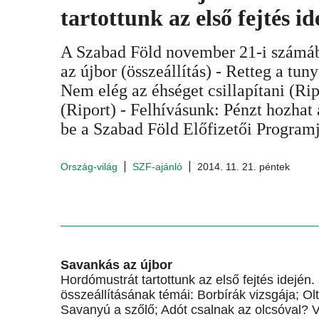
tartottunk az első fejtés id
A Szabad Föld november 21-i számáb
az újbor (összeállítás) - Retteg a tuny
Nem elég az éhséget csillapítani (Ri
(Riport) - Felhívásunk: Pénzt hozhat
be a Szabad Föld Előfizetői Program
Ország-világ
SZF-ajánló
2014. 11. 21. péntek
Savankás az újbor
Hordómustrát tartottunk az első fejtés idején.
összeállításának témái: Borbírák vizsgája; Ol
Savanyú a szőlő; Adót csalnak az olcsóval? Ve