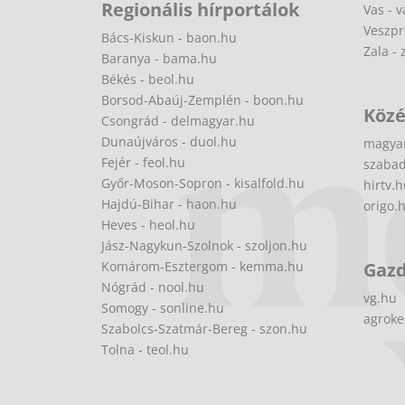
Regionális hírportálok
Vas - v
Veszpr
Bács-Kiskun - baon.hu
Zala - 
Baranya - bama.hu
Békés - beol.hu
Borsod-Abaúj-Zemplén - boon.hu
Közé
Csongrád - delmagyar.hu
Dunaújváros - duol.hu
magya
Fejér - feol.hu
szabad
Győr-Moson-Sopron - kisalfold.hu
hirtv.
Hajdú-Bihar - haon.hu
origo.
Heves - heol.hu
Jász-Nagykun-Szolnok - szoljon.hu
Komárom-Esztergom - kemma.hu
Gaz
Nógrád - nool.hu
vg.hu
Somogy - sonline.hu
agroke
Szabolcs-Szatmár-Bereg - szon.hu
Tolna - teol.hu