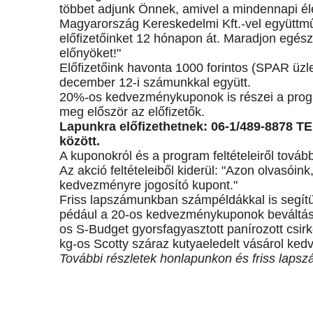
többet adjunk Önnek, amivel a mindennapi él
Magyarország Kereskedelmi Kft.-vel együttm
előfizetőinket 12 hónapon át. Maradjon egész
előnyöket!"
Előfizetőink havonta 1000 forintos (SPAR üzl
december 12-i számunkkal együtt.
20%-os kedvezménykuponok is részei a prog
meg először az előfizetők.
Lapunkra előfizethetnek:
06-1/489-8878 
között.
A kuponokról és a program feltételeiről továb
Az akció feltételeiből kiderül: "Azon olvasói
kedvezményre jogosító kupont."
Friss lapszámunkban számpéldákkal is segítü
pédául a 20-os kedvezménykuponok beváltása
os S-Budget gyorsfagyasztott panírozott csirkem
kg-os Scotty száraz kutyaeledelt vásárol ke
További részletek honlapunkon és friss laps