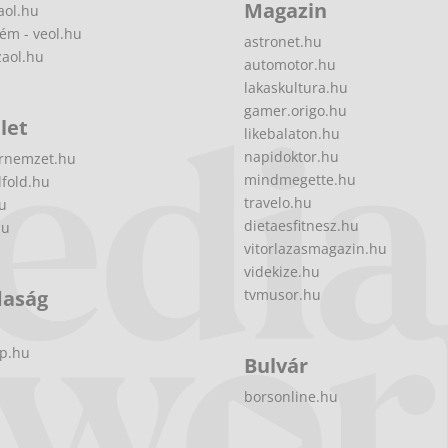
Magazin
aol.hu
ém - veol.hu
astronet.hu
zaol.hu
automotor.hu
lakaskultura.hu
gamer.origo.hu
let
likebalaton.hu
napidoktor.hu
rnemzet.hu
mindmegette.hu
fold.hu
travelo.hu
hu
dietaesfitnesz.hu
hu
vitorlazasmagazin.hu
videkize.hu
daság
tvmusor.hu
p.hu
Bulvár
borsonline.hu