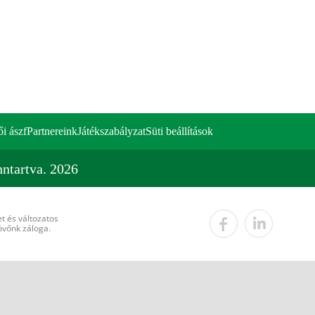
ői ászf
Partnereink
Játékszabályzat
Süti beállítások
ntartva. 2026
t és változatos
övőnk záloga.