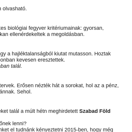
n olvasható.
s biológiai fegyver kritériumainak: gyorsan,
okan ellenérdekeltek a megoldásban.
hogy a hajléktalanságból kiutat mutasson. Hoztak
azonban kevesen eresztettek.
ban talál.
tervek. Erősen nézték hát a sorokat, hol az a pénz,
zánnak. Sehol.
ket talál a múlt hétn meghirdetett
Szabad Föld
őnek lenni?
inket el tudnánk kényeztetni 2015-ben, hogy még