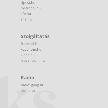
ripost.hu
metropol.hu
life.hu
she.hu
Szolgáltatás
freemail.hu
koponyeg.hu
videa.hu
lapcentrum.hu
Rádió
radio1gong.hu
hirfm.hu