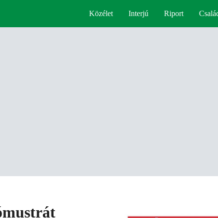
Közélet
Interjú
Riport
Csalá
ómustrát