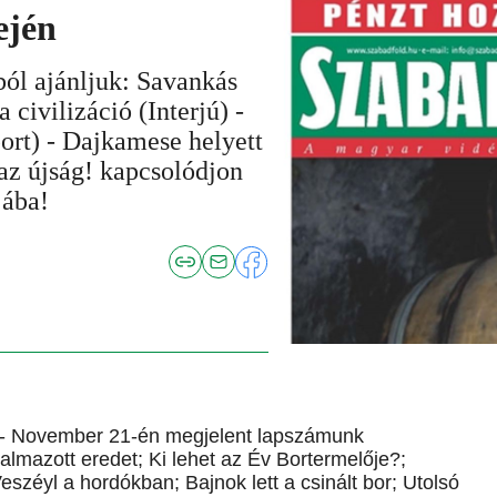
ején
ól ajánljuk: Savankás
a civilizáció (Interjú) -
port) - Dajkamese helyett
 az újság! kapcsolódjon
jába!
- November 21-én megjelent lapszámunk
talmazott eredet; Ki lehet az Év Bortermelője?;
széyl a hordókban; Bajnok lett a csinált bor; Utolsó