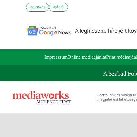
borászat
ajánló
A legfrissebb hírekért kö
Impresszum
Online médiaajánlat
Print médiaajánl
A Szabad Föl
Portfóliónk minőségi ta
megjelenési lehetőséget