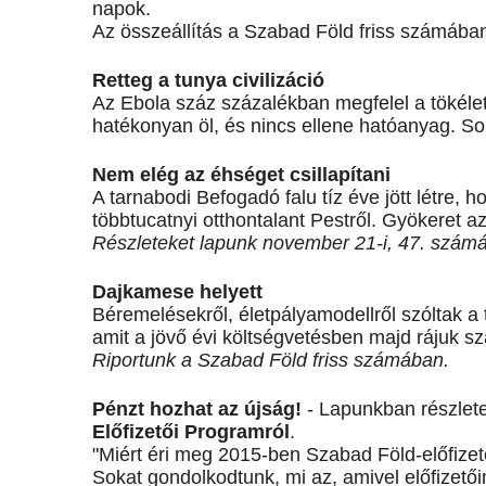
napok.
Az összeállítás a Szabad Föld friss számába
Retteg a tunya civilizáció
Az Ebola száz százalékban megfelel a tökélete
hatékonyan öl, és nincs ellene hatóanyag. S
Nem elég az éhséget csillapítani
A tarnabodi Befogadó falu tíz éve jött létre, 
többtucatnyi otthontalant Pestről. Gyökeret 
Részleteket lapunk november 21-i, 47. számá
Dajkamese helyett
Béremelésekről, életpályamodellről szóltak a 
amit a jövő évi költségvetésben majd rájuk s
Riportunk a Szabad Föld friss számában.
Pénzt hozhat az újság!
- Lapunkban részlete
Előfizetői Programról
.
"Miért éri meg 2015-ben Szabad Föld-előfizet
Sokat gondolkodtunk, mi az, amivel előfizető