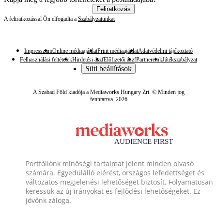
Feliratkozás
A feliratkozással Ön elfogadta a
Szabályzatunkat
Impresszum
Online médiaajánlat
Print médiaajánlat
Adatvédelmi tájékoztató
Felhasználási feltételek
Hirdetési ászf
Előfizetői ászf
Partnereink
Játékszabályzat
Süti beállítások
A Szabad Föld kiadója a Mediaworks Hungary Zrt. © Minden jog
fenntartva. 2026
Portfóliónk minőségi tartalmat jelent minden olvasó
számára. Egyedülálló elérést, országos lefedettséget és
változatos megjelenési lehetőséget biztosít. Folyamatosan
keressük az új irányokat és fejlődési lehetőségeket. Ez
jövőnk záloga.