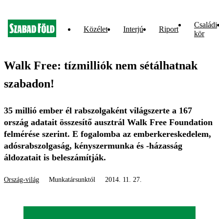
Családi
Közélet
Interjú
Riport
kör
Walk Free: tízmilliók nem sétálhatnak
szabadon!
35 millió ember él rabszolgaként világszerte a 167
ország adatait összesítő ausztrál Walk Free Foundation
felmérése szerint. E fogalomba az emberkereskedelem,
adósrabszolgaság, kényszermunka és -házasság
áldozatait is beleszámítják.
Ország-világ
Munkatársunktól
2014. 11. 27.