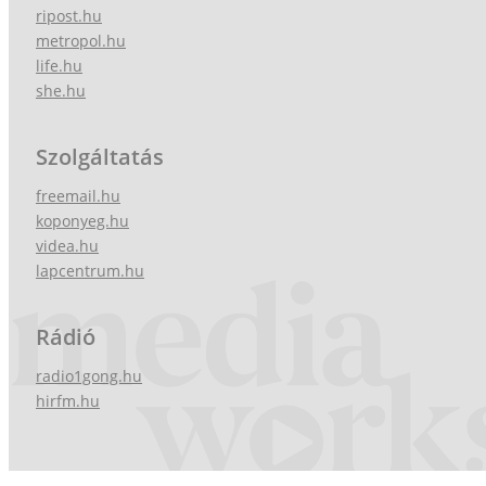
ripost.hu
metropol.hu
life.hu
she.hu
Szolgáltatás
freemail.hu
koponyeg.hu
videa.hu
lapcentrum.hu
Rádió
radio1gong.hu
hirfm.hu