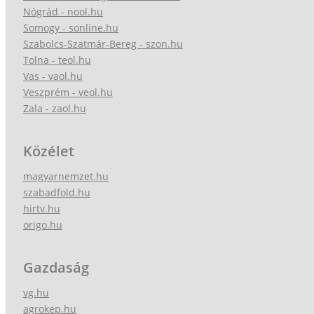
Nógrád - nool.hu
Somogy - sonline.hu
Szabolcs-Szatmár-Bereg - szon.hu
Tolna - teol.hu
Vas - vaol.hu
Veszprém - veol.hu
Zala - zaol.hu
Közélet
magyarnemzet.hu
szabadfold.hu
hirtv.hu
origo.hu
Gazdaság
vg.hu
agrokep.hu