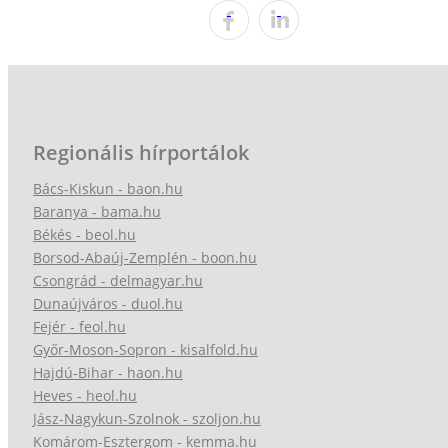
Regionális hírportálok
Bács-Kiskun - baon.hu
Baranya - bama.hu
Békés - beol.hu
Borsod-Abaúj-Zemplén - boon.hu
Csongrád - delmagyar.hu
Dunaújváros - duol.hu
Fejér - feol.hu
Győr-Moson-Sopron - kisalfold.hu
Hajdú-Bihar - haon.hu
Heves - heol.hu
Jász-Nagykun-Szolnok - szoljon.hu
Komárom-Esztergom - kemma.hu