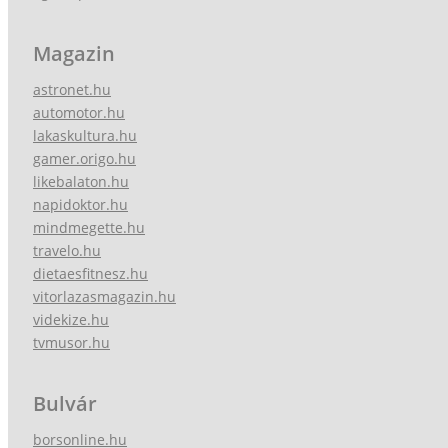
Magazin
astronet.hu
automotor.hu
lakaskultura.hu
gamer.origo.hu
likebalaton.hu
napidoktor.hu
mindmegette.hu
travelo.hu
dietaesfitnesz.hu
vitorlazasmagazin.hu
videkize.hu
tvmusor.hu
Bulvár
borsonline.hu