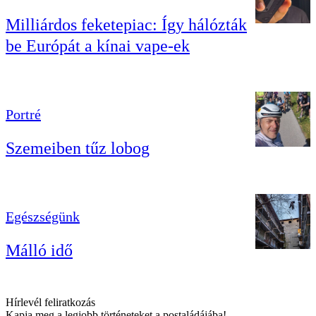
Milliárdos feketepiac: Így hálózták
be Európát a kínai vape-ek
Portré
Szemeiben tűz lobog
Egészségünk
Málló idő
Hírlevél feliratkozás
Kapja meg a legjobb történeteket a postaládájába!