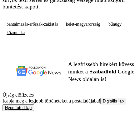
büntetést kapott.
bántalmazás-erőszak-zaklatás
kelet-magyarország
bűnügy
közmunka
A legfrissebb hírekért kövess
minket a
Szabadföld
Google
News oldalán is!
Újság előfizetés
Kapja meg a legjobb történeteket a postaládájába!
Digitális lap
Nyomtatott lap