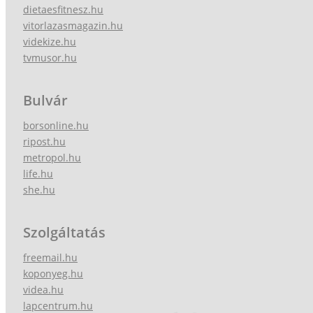
dietaesfitnesz.hu
vitorlazasmagazin.hu
videkize.hu
tvmusor.hu
Bulvár
borsonline.hu
ripost.hu
metropol.hu
life.hu
she.hu
Szolgáltatás
freemail.hu
koponyeg.hu
videa.hu
lapcentrum.hu