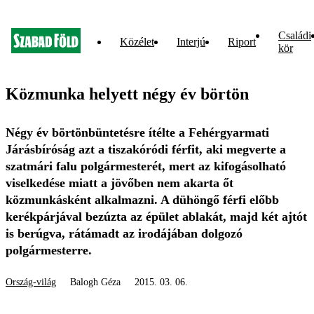
Családi
Közélet
Interjú
Riport
kör
Közmunka helyett négy év börtön
Négy év börtönbüntetésre ítélte a Fehérgyarmati
Járásbíróság azt a tiszakóródi férfit, aki megverte a
szatmári falu polgármesterét, mert az kifogásolható
viselkedése miatt a jövőben nem akarta őt
közmunkásként alkalmazni. A dühöngő férfi előbb
kerékpárjával bezúzta az épület ablakát, majd két ajtót
is berúgva, rátámadt az irodájában dolgozó
polgármesterre.
Ország-világ
Balogh Géza
2015. 03. 06.