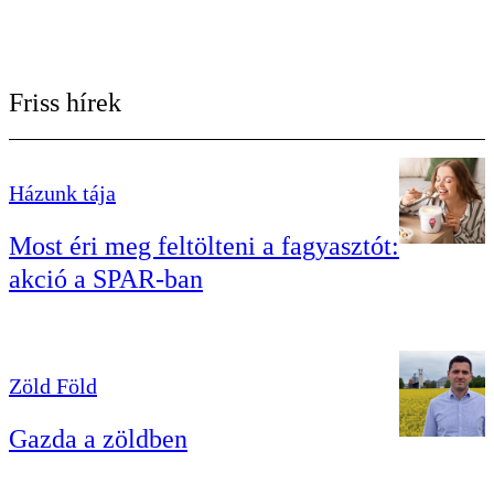
Friss hírek
Házunk tája
Most éri meg feltölteni a fagyasztót:
akció a SPAR-ban
Zöld Föld
Gazda a zöldben