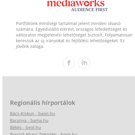
Portfóliónk minőségi tartalmat jelent minden olvasó
számára. Egyedülálló elérést, országos lefedettséget és
változatos megjelenési lehetőséget biztosít. Folyamatosan
keressük az új irányokat és fejlődési lehetőségeket. Ez
jövőnk záloga.
Regionális hírportálok
Bács-Kiskun - baon.hu
Baranya - bama.hu
Békés - beol.hu
Borsod-Abaúj-Zemplén - boon.hu