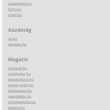
szabadfold.hu
hirtv.hu
origo.hu
Gazdaság
vg.hu
agrokep.hu
Magazin
astronet.hu
automotor.hu
lakaskultura.hu
gamer.origo.hu
likebalaton.hu
napidoktor.hu
mindmegette.hu
travelo.hu