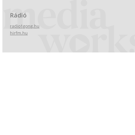
Rádió
radio1gong.hu
hirfm.hu