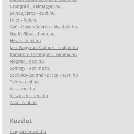
Csongrád - delmagyar.hu
Dunaújváros - duol.hu
Fejér - feol.hu
Győr-Moson-Sopron - kisalfold.hu
Hajdú-Bihar - haon.hu
Heves - heol.hu
Jász-Nagykun-Szolnok - szoljon.hu
Komárom-Esztergom - kemma.hu
Nógrád - nool.hu
Somogy - sonline.hu
Szabolcs-Szatmár-Bereg - szon.hu
Tolna - teol.hu
Vas - vaol.hu
Veszprém - veol.hu
Zala - zaol.hu
Közélet
magyarnemzet.hu