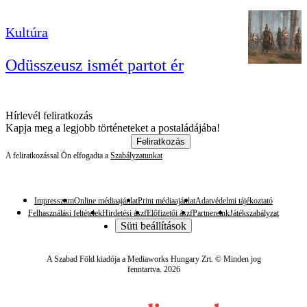
Kultúra
Odüsszeusz ismét partot ér
Hírlevél feliratkozás
Kapja meg a legjobb történeteket a postaládájába!
Feliratkozás
A feliratkozással Ön elfogadta a
Szabályzatunkat
Impresszum
Online médiaajánlat
Print médiaajánlat
Adatvédelmi tájékoztató
Felhasználási feltételek
Hirdetési ászf
Előfizetői ászf
Partnereink
Játékszabályzat
Süti beállítások
A Szabad Föld kiadója a Mediaworks Hungary Zrt. © Minden jog
fenntartva. 2026