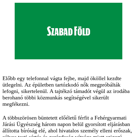
Előbb egy telefonnal vágta fejbe, majd ököllel kezdte
ütlegelni. Az épületben tartózkodó nők megpróbálták
lefogni, sikertelenül. A tajtékzó támadót végül az irodába
berohanó többi közmunkás segítségével sikerült
megfékezni.
A többszörösen büntetett előéletű férfit a Fehérgyarmati
Járási Ügyészség három napon belül gyorsított eljárásban
állította bíróság elé, ahol hivatalos személy elleni erőszak,
súlyos testi sértés és garázdaság vétsége miatt szigorú