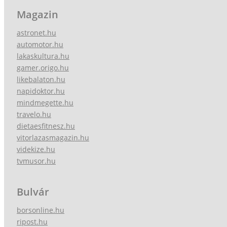
Magazin
astronet.hu
automotor.hu
lakaskultura.hu
gamer.origo.hu
likebalaton.hu
napidoktor.hu
mindmegette.hu
travelo.hu
dietaesfitnesz.hu
vitorlazasmagazin.hu
videkize.hu
tvmusor.hu
Bulvár
borsonline.hu
ripost.hu