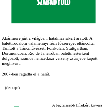
Akármerre járt a világban, hatalmas sikert aratott. A
balettirodalom valamennyi férfi főszerepét eltáncolta.
Tanított a Táncművészeti Főiskolán, Stuttgartban,
Dortmundban, Rio de Janeiróban balettmesterként
dolgozott, számos nemzetközi verseny zsűrijébe kapott
meghívást.
2007-ben ragadta el a halál.
jeles napok
A legfrissebb hírekért kövess