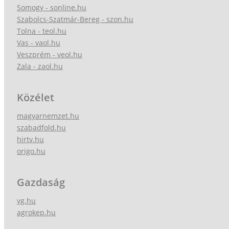
Somogy - sonline.hu
Szabolcs-Szatmár-Bereg - szon.hu
Tolna - teol.hu
Vas - vaol.hu
Veszprém - veol.hu
Zala - zaol.hu
Közélet
magyarnemzet.hu
szabadfold.hu
hirtv.hu
origo.hu
Gazdaság
vg.hu
agrokep.hu