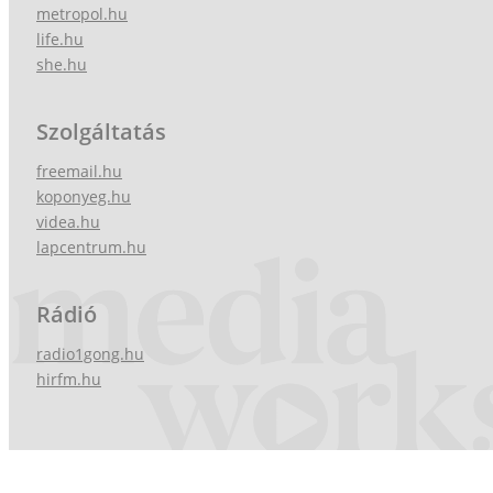
metropol.hu
life.hu
she.hu
Szolgáltatás
freemail.hu
koponyeg.hu
videa.hu
lapcentrum.hu
Rádió
radio1gong.hu
hirfm.hu