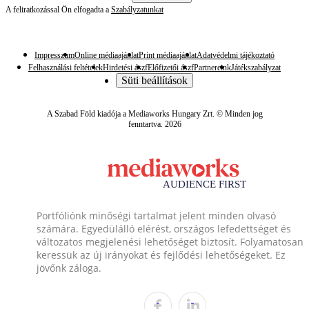
A feliratkozással Ön elfogadta a
Szabályzatunkat
Impresszum
Online médiaajánlat
Print médiaajánlat
Adatvédelmi tájékoztató
Felhasználási feltételek
Hirdetési ászf
Előfizetői ászf
Partnereink
Játékszabályzat
Süti beállítások
A Szabad Föld kiadója a Mediaworks Hungary Zrt. © Minden jog
fenntartva. 2026
Portfóliónk minőségi tartalmat jelent minden olvasó
számára. Egyedülálló elérést, országos lefedettséget és
változatos megjelenési lehetőséget biztosít. Folyamatosan
keressük az új irányokat és fejlődési lehetőségeket. Ez
jövőnk záloga.