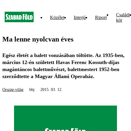
Családi
Közélet
Interjú
Riport
kör
Ma lenne nyolcvan éves
Egész életét a balett vonzásában töltötte. Az 1935-ben,
március 12-én született Havas Ferenc Kossuth-díjas
magántáncos balettművészt, balettmestert 1952-ben
szerződtette a Magyar Állami Operaház.
Ország-világ
bhj
2015. 03. 12.