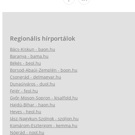
Regionális hírportálok
Bács-Kiskun - baon.hu
Baranya - bama.hu
Békés - beol.hu
Borsod-Abaúj-Zemplén - boon.hu
Csongrád - delmagyar.hu
Dunaújváros - duol.hu
Fejér - feol.hu
Győr-Moson-Sopron - kisalfold.hu
Hajdú-Bihar - haon.hu
Heves - heol.hu
Jász-Nagykun-Szolnok - szoljon.hu
Komárom-Esztergom - kemma.hu
Nógrád - nool.hu