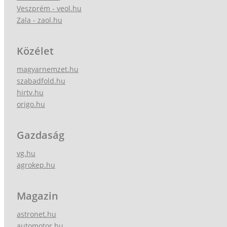
Veszprém - veol.hu
Zala - zaol.hu
Közélet
magyarnemzet.hu
szabadfold.hu
hirtv.hu
origo.hu
Gazdaság
vg.hu
agrokep.hu
Magazin
astronet.hu
automotor.hu