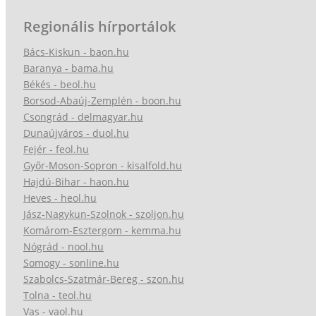
Regionális hírportálok
Bács-Kiskun - baon.hu
Baranya - bama.hu
Békés - beol.hu
Borsod-Abaúj-Zemplén - boon.hu
Csongrád - delmagyar.hu
Dunaújváros - duol.hu
Fejér - feol.hu
Győr-Moson-Sopron - kisalfold.hu
Hajdú-Bihar - haon.hu
Heves - heol.hu
Jász-Nagykun-Szolnok - szoljon.hu
Komárom-Esztergom - kemma.hu
Nógrád - nool.hu
Somogy - sonline.hu
Szabolcs-Szatmár-Bereg - szon.hu
Tolna - teol.hu
Vas - vaol.hu