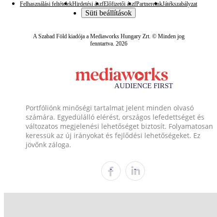
Felhasználási feltételek
Hirdetési ászf
Előfizetői ászf
Partnereink
Játékszabályzat
Süti beállítások
A Szabad Föld kiadója a Mediaworks Hungary Zrt. © Minden jog
fenntartva. 2026
Portfóliónk minőségi tartalmat jelent minden olvasó
számára. Egyedülálló elérést, országos lefedettséget és
változatos megjelenési lehetőséget biztosít. Folyamatosan
keressük az új irányokat és fejlődési lehetőségeket. Ez
jövőnk záloga.