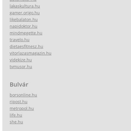
lakaskultura.hu
gamer.origo.hu
likebalaton.hu
napidoktor.hu
mindmegette.hu
travelo.hu
dietaesfitnesz.hu
vitorlazasmagazin.hu
videkize.hu
tvmusor.hu
Bulvár
borsonline.hu
ripost.hu
metropol.hu
life.hu
she.hu