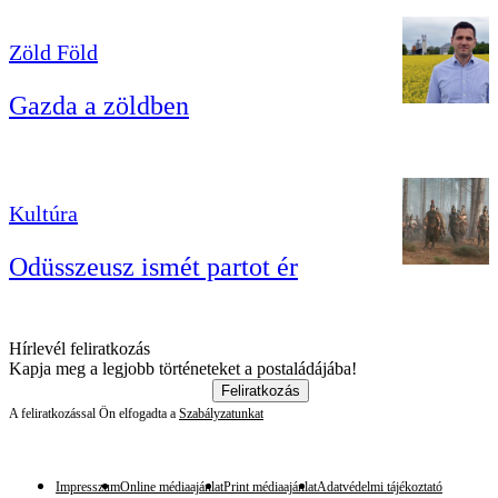
Zöld Föld
Gazda a zöldben
Kultúra
Odüsszeusz ismét partot ér
Hírlevél feliratkozás
Kapja meg a legjobb történeteket a postaládájába!
Feliratkozás
A feliratkozással Ön elfogadta a
Szabályzatunkat
Impresszum
Online médiaajánlat
Print médiaajánlat
Adatvédelmi tájékoztató