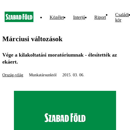
Családi
Közélet
Interjú
Riport
kör
Márciusi változások
Vége a kilakoltatási moratóriumnak - élesítették az
ekáert.
Ország-világ
Munkatársunktól
2015. 03. 06.