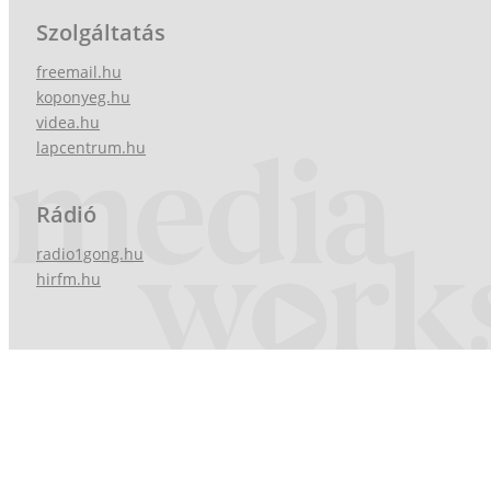
Szolgáltatás
freemail.hu
koponyeg.hu
videa.hu
lapcentrum.hu
Rádió
radio1gong.hu
hirfm.hu