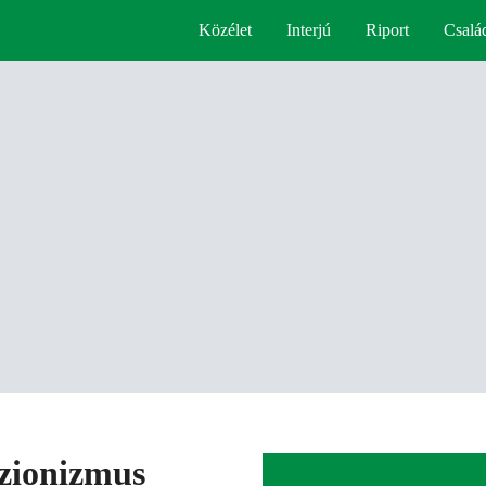
Közélet
Interjú
Riport
Csalá
szionizmus