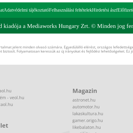
at
Adatvédelmi tájékoztató
Felhasználási feltételek
Hirdetési ászf
Előfizet
d kiadója a Mediaworks Hungary Zrt. © Minden jog fen
rtalmat jelent minden olvasó számára. Egyedülálló elérést, országos lefedettsége
 biztosít. Folyamatosan keressük az új irányokat és fejlődési lehetőségeket. Ez j
Magazin
aol.hu
ém - veol.hu
astronet.hu
zaol.hu
automotor.hu
lakaskultura.hu
gamer.origo.hu
let
likebalaton.hu