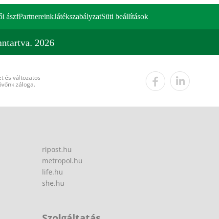
ői ászf
Partnereink
Játékszabályzat
Süti beállítások
ntartva. 2026
t és változatos
övőnk záloga.
ripost.hu
metropol.hu
life.hu
she.hu
Szolgáltatás