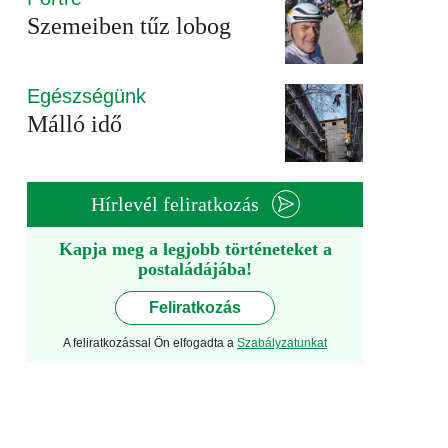
Szemeiben tűz lobog
Egészségünk
Málló idő
Hírlevél feliratkozás
Kapja meg a legjobb történeteket a
postaládájába!
Feliratkozás
A feliratkozással Ön elfogadta a
Szabályzatunkat