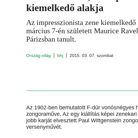
kiemelkedő alakja
Az impresszionista zene kiemelkedő 
március 7-én született Maurice Ravel
Párizsban tanult.
Ország-világ
bhj
2015. 03. 07. szombat
Az 1902-ben bemutatott F-dúr vonósnégyes h
zongoraműve, Az egy kiállítás képei zenekari á
jobb karját elvesztett Paul Wittgenstein zong
versenyművét.