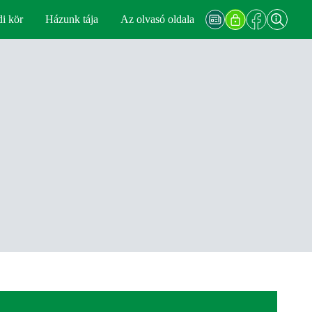
di kör
Házunk tája
Az olvasó oldala