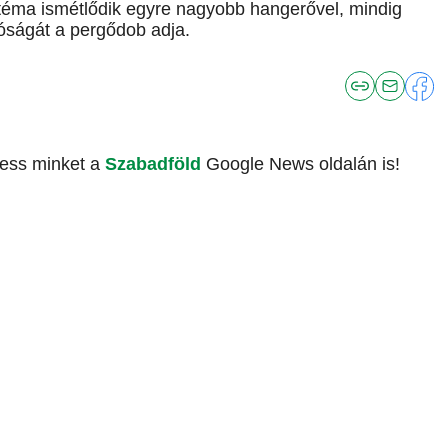
téma ismétlődik egyre nagyobb hangerővel, mindig
óságát a pergődob adja.
vess minket a
Szabadföld
Google News oldalán is!