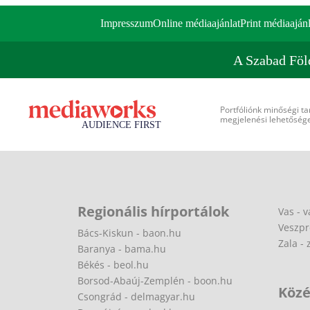
Impresszum
Online médiaajánlat
Print médiaajánl
A Szabad Föl
Portfóliónk minőségi ta
megjelenési lehetőséget
Regionális hírportálok
Vas - v
Veszpr
Bács-Kiskun - baon.hu
Zala - 
Baranya - bama.hu
Békés - beol.hu
Borsod-Abaúj-Zemplén - boon.hu
Közé
Csongrád - delmagyar.hu