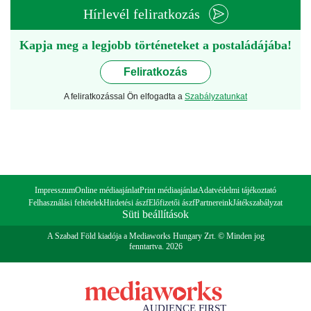
Hírlevél feliratkozás
Kapja meg a legjobb történeteket a postaládájába!
Feliratkozás
A feliratkozással Ön elfogadta a
Szabályzatunkat
Impresszum
Online médiaajánlat
Print médiaajánlat
Adatvédelmi tájékoztató
Felhasználási feltételek
Hirdetési ászf
Előfizetői ászf
Partnereink
Játékszabályzat
Süti beállítások
A Szabad Föld kiadója a Mediaworks Hungary Zrt. © Minden jog
fenntartva. 2026