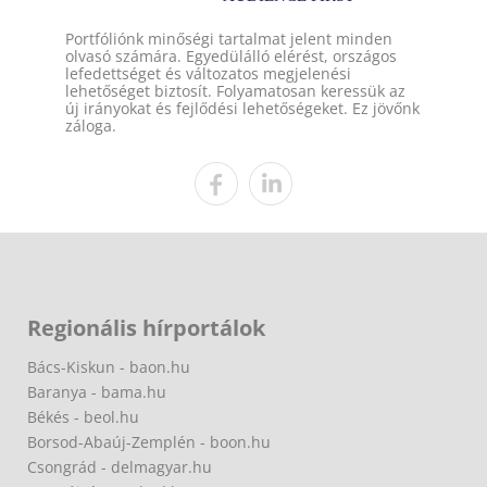
Portfóliónk minőségi tartalmat jelent minden
olvasó számára. Egyedülálló elérést, országos
lefedettséget és változatos megjelenési
lehetőséget biztosít. Folyamatosan keressük az
új irányokat és fejlődési lehetőségeket. Ez jövőnk
záloga.
Regionális hírportálok
Bács-Kiskun - baon.hu
Baranya - bama.hu
Békés - beol.hu
Borsod-Abaúj-Zemplén - boon.hu
Csongrád - delmagyar.hu