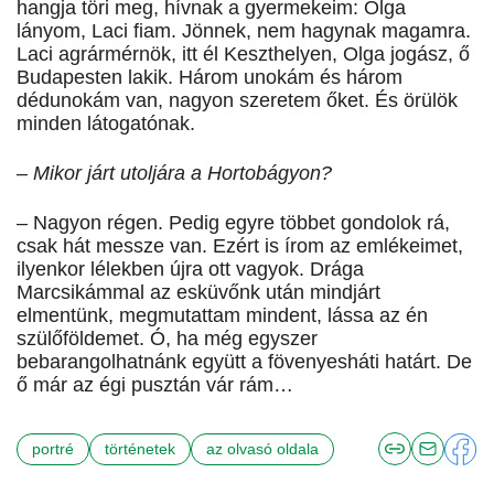
hangja töri meg, hívnak a gyermekeim: Olga
lányom, Laci fiam. Jönnek, nem hagynak magamra.
Laci agrármérnök, itt él Keszthelyen, Olga jogász, ő
Budapesten lakik. Három unokám és három
dédunokám van, nagyon szeretem őket. És örülök
minden látogatónak.
– Mikor járt utoljára a Hortobágyon?
– Nagyon régen. Pedig egyre többet gondolok rá,
csak hát messze van. Ezért is írom az emlékeimet,
ilyenkor lélekben újra ott vagyok. Drága
Marcsikámmal az esküvőnk után mindjárt
elmentünk, megmutattam mindent, lássa az én
szülőföldemet. Ó, ha még egyszer
bebarangolhatnánk együtt a fövenyesháti határt. De
ő már az égi pusztán vár rám…
portré
történetek
az olvasó oldala