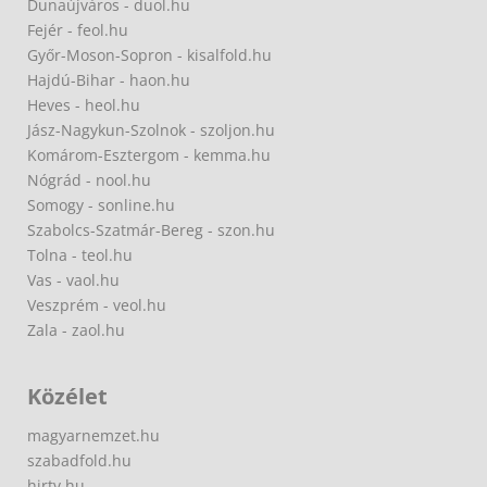
Dunaújváros - duol.hu
Fejér - feol.hu
Győr-Moson-Sopron - kisalfold.hu
Hajdú-Bihar - haon.hu
Heves - heol.hu
Jász-Nagykun-Szolnok - szoljon.hu
Komárom-Esztergom - kemma.hu
Nógrád - nool.hu
Somogy - sonline.hu
Szabolcs-Szatmár-Bereg - szon.hu
Tolna - teol.hu
Vas - vaol.hu
Veszprém - veol.hu
Zala - zaol.hu
Közélet
magyarnemzet.hu
szabadfold.hu
hirtv.hu