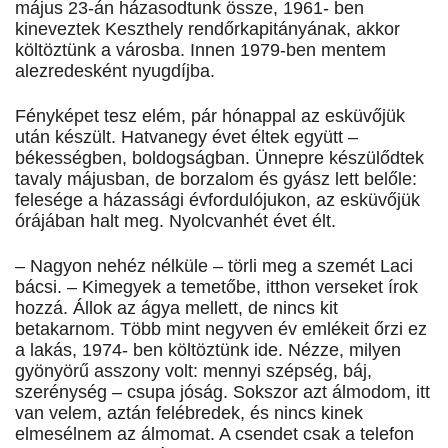
május 23-án házasodtunk össze, 1961- ben
kineveztek Keszthely rendőrkapitányának, akkor
költöztünk a városba. Innen 1979-ben mentem
alezredesként nyugdíjba.
Fényképet tesz elém, pár hónappal az esküvőjük
után készült. Hatvanegy évet éltek együtt –
békességben, boldogságban. Ünnepre készülődtek
tavaly májusban, de borzalom és gyász lett belőle:
felesége a házassági évfordulójukon, az esküvőjük
órájában halt meg. Nyolcvanhét évet élt.
– Nagyon nehéz nélküle – törli meg a szemét Laci
bácsi. – Kimegyek a temetőbe, itthon verseket írok
hozzá. Állok az ágya mellett, de nincs kit
betakarnom. Több mint negyven év emlékeit őrzi ez
a lakás, 1974- ben költöztünk ide. Nézze, milyen
gyönyörű asszony volt: mennyi szépség, báj,
szerénység – csupa jóság. Sokszor azt álmodom, itt
van velem, aztán felébredek, és nincs kinek
elmesélnem az álmomat. A csendet csak a telefon