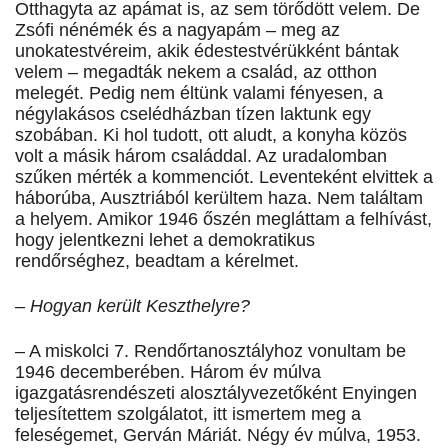
Otthagyta az apámat is, az sem törődött velem. De
Zsófi nénémék és a nagyapám – meg az
unokatestvéreim, akik édestestvérükként bántak
velem – megadták nekem a család, az otthon
melegét. Pedig nem éltünk valami fényesen, a
négylakásos cselédházban tízen laktunk egy
szobában. Ki hol tudott, ott aludt, a konyha közös
volt a másik három családdal. Az uradalomban
szűken mérték a kommenciót. Leventeként elvittek a
háborúba, Ausztriából kerültem haza. Nem találtam
a helyem. Amikor 1946 őszén megláttam a felhívást,
hogy jelentkezni lehet a demokratikus
rendőrséghez, beadtam a kérelmet.
– Hogyan került Keszthelyre?
– A miskolci 7. Rendőrtanosztályhoz vonultam be
1946 decemberében. Három év múlva
igazgatásrendészeti alosztályvezetőként Enyingen
teljesítettem szolgálatot, itt ismertem meg a
feleségemet, Gerván Máriát. Négy év múlva, 1953.