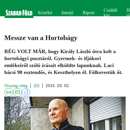
Családi
H
Közélet
Interjú
Riport
kör
tá
Messze van a Hortobágy
RÉG VOLT MÁR, hogy Király László útra kelt a
hortobágyi pusztáról. Gyermek- és ifjúkori
emlékeiről szóló írásait elküldte lapunknak. Laci
bácsi 90 esztendős, és Keszthelyen él. Fölkerestük őt.
Ország-világ
(D)
2015. 03. 02.