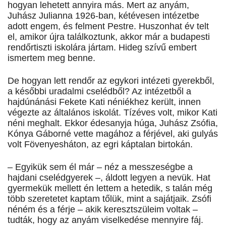
hogyan lehetett annyira más. Mert az anyám,
Juhász Julianna 1926-ban, kétévesen intézetbe
adott engem, és felment Pestre. Huszonhat év telt
el, amikor újra találkoztunk, akkor már a budapesti
rendőrtiszti iskolára jártam. Hideg szívű embert
ismertem meg benne.
De hogyan lett rendőr az egykori intézeti gyerekből,
a későbbi uradalmi cselédből? Az intézetből a
hajdúnánási Fekete Kati néniékhez került, innen
végezte az általános iskolát. Tízéves volt, mikor Kati
néni meghalt. Ekkor édesanyja húga, Juhász Zsófia,
Kónya Gáborné vette magához a férjével, aki gulyás
volt Fövenyesháton, az egri káptalan birtokán.
– Egyikük sem él már – néz a messzeségbe a
hajdani cselédgyerek –, áldott legyen a nevük. Hat
gyermekük mellett én lettem a hetedik, s talán még
több szeretetet kaptam tőlük, mint a sajátjaik. Zsófi
néném és a férje – akik keresztszüleim voltak –
tudták, hogy az anyám viselkedése mennyire fáj.