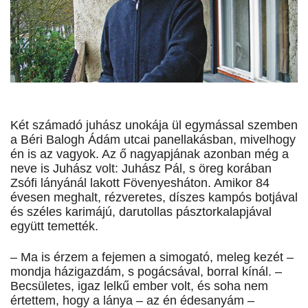
Két számadó juhász unokája ül egymással szemben
a Béri Balogh Ádám utcai panellakásban, mivelhogy
én is az vagyok. Az ő nagyapjának azonban még a
neve is Juhász volt: Juhász Pál, s öreg korában
Zsófi lányánál lakott Fövenyesháton. Amikor 84
évesen meghalt, rézveretes, díszes kampós botjával
és széles karimájú, darutollas pásztorkalapjával
együtt temették.
– Ma is érzem a fejemen a simogató, meleg kezét –
mondja házigazdám, s pogácsával, borral kínál. –
Becsületes, igaz lelkű ember volt, és soha nem
értettem, hogy a lánya – az én édesanyám –