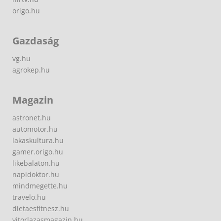
origo.hu
Gazdaság
vg.hu
agrokep.hu
Magazin
astronet.hu
automotor.hu
lakaskultura.hu
gamer.origo.hu
likebalaton.hu
napidoktor.hu
mindmegette.hu
travelo.hu
dietaesfitnesz.hu
vitorlazasmagazin.hu