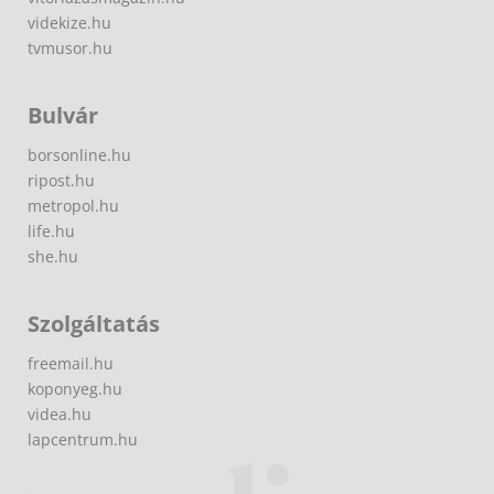
videkize.hu
tvmusor.hu
Bulvár
borsonline.hu
ripost.hu
metropol.hu
life.hu
she.hu
Szolgáltatás
freemail.hu
koponyeg.hu
videa.hu
lapcentrum.hu