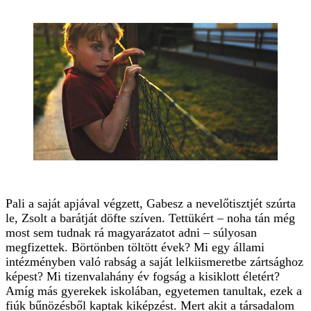
Pali a saját apjával végzett, Gabesz a nevelőtisztjét szúrta
le, Zsolt a barátját döfte szíven. Tettükért – noha tán még
most sem tudnak rá magyarázatot adni – súlyosan
megfizettek. Börtönben töltött évek? Mi egy állami
intézményben való rabság a saját lelkiismeretbe zártsághoz
képest? Mi tizenvalahány év fogság a kisiklott életért?
Amíg más gyerekek iskolában, egyetemen tanultak, ezek a
fiúk bűnözésből kaptak kiképzést. Mert akit a társadalom