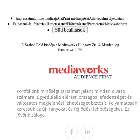
Impresszum
Online médiaajánlat
Print médiaajánlat
Adatvédelmi tájékoztató
Felhasználási feltételek
Hirdetési ászf
Előfizetői ászf
Partnereink
Játékszabályzat
Süti beállítások
A Szabad Föld kiadója a Mediaworks Hungary Zrt. © Minden jog
fenntartva. 2026
Portfóliónk minőségi tartalmat jelent minden olvasó
számára. Egyedülálló elérést, országos lefedettséget és
változatos megjelenési lehetőséget biztosít. Folyamatosan
keressük az új irányokat és fejlődési lehetőségeket. Ez
jövőnk záloga.