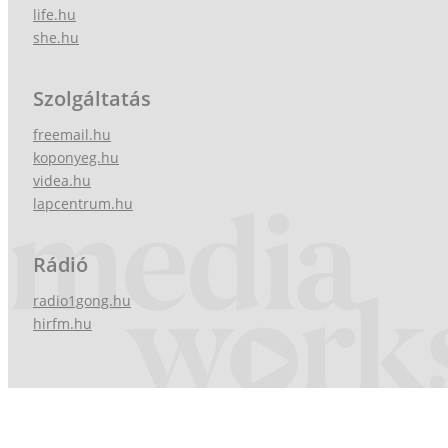
life.hu
she.hu
Szolgáltatás
freemail.hu
koponyeg.hu
videa.hu
lapcentrum.hu
Rádió
radio1gong.hu
hirfm.hu