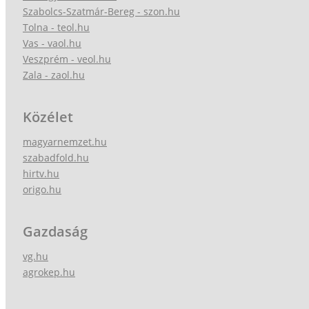
Szabolcs-Szatmár-Bereg - szon.hu
Tolna - teol.hu
Vas - vaol.hu
Veszprém - veol.hu
Zala - zaol.hu
Közélet
magyarnemzet.hu
szabadfold.hu
hirtv.hu
origo.hu
Gazdaság
vg.hu
agrokep.hu