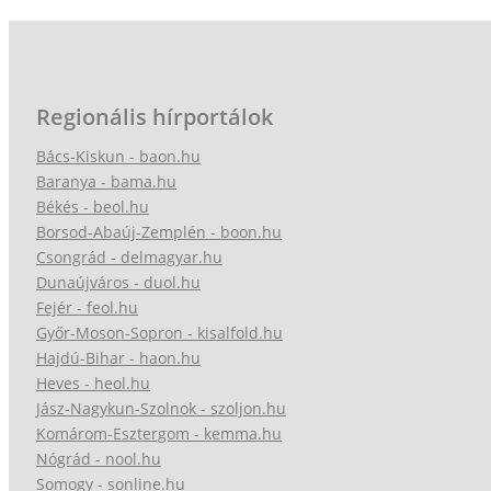
Regionális hírportálok
Bács-Kiskun - baon.hu
Baranya - bama.hu
Békés - beol.hu
Borsod-Abaúj-Zemplén - boon.hu
Csongrád - delmagyar.hu
Dunaújváros - duol.hu
Fejér - feol.hu
Győr-Moson-Sopron - kisalfold.hu
Hajdú-Bihar - haon.hu
Heves - heol.hu
Jász-Nagykun-Szolnok - szoljon.hu
Komárom-Esztergom - kemma.hu
Nógrád - nool.hu
Somogy - sonline.hu