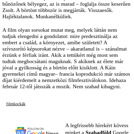
bűnözőnek bélyegez, az is marad – foglalja össze keserűen
Zsolt. A börtönt többször is megjárták. Visszaesők.
Hajléktalanok. Munkanélküliek.
A film olyan sorsokat mutat meg, melyek láttán nem
tudjuk elengedni a gondolatot: mire predesztinálja az
embert a család, a környezet, amibe született? A
szívszorító képsorokat nézve – akaratlanul is – szánalmat
érzünk e férfiak iránt. Akik a tettükért még most sem
tudtak megbocsátani maguknak. S akiknek az élete már
jóval a gyilkosság és a börtön előtt kisiklott. A Káin
gyermekei című magyar– francia koprodukció már számos
díjat kiérdemelt a nemzetközi filmfesztiválokon. Idehaza
február 12-től játsszák a mozik. Nem szabad kihagyni.
filmkockák
A legfrissebb hírekért kövess
minket a
Szabadföld
Google