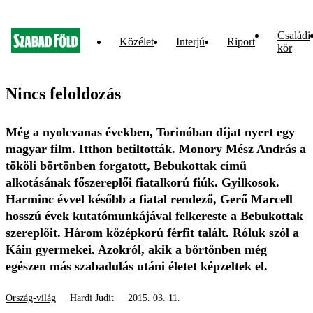
Családi
Közélet
Interjú
Riport
kör
Nincs feloldozás
Még a nyolcvanas években, Torinóban díjat nyert egy
magyar film. Itthon betiltották. Monory Mész András a
tököli börtönben forgatott, Bebukottak című
alkotásának főszereplői fiatalkorú fiúk. Gyilkosok.
Harminc évvel később a fiatal rendező, Gerő Marcell
hosszú évek kutatómunkájával felkereste a Bebukottak
szereplőit. Három középkorú férfit talált. Róluk szól a
Káin gyermekei. Azokról, akik a börtönben még
egészen más szabadulás utáni életet képzeltek el.
Ország-világ
Hardi Judit
2015. 03. 11.