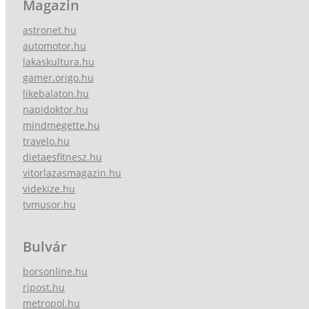
Magazin
astronet.hu
automotor.hu
lakaskultura.hu
gamer.origo.hu
likebalaton.hu
napidoktor.hu
mindmegette.hu
travelo.hu
dietaesfitnesz.hu
vitorlazasmagazin.hu
videkize.hu
tvmusor.hu
Bulvár
borsonline.hu
ripost.hu
metropol.hu