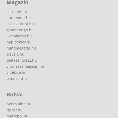
Magazin
astronet.hu
automotor.hu
lakaskultura.hu
gamer.origo.hu
likebalaton.hu
napidoktor.hu
mindmegette.hu
travelo.hu
dietaesfitnesz.hu
vitorlazasmagazin.hu
videkize.hu
tvmusor.hu
Bulvár
borsonline.hu
ripost.hu
metropol.hu