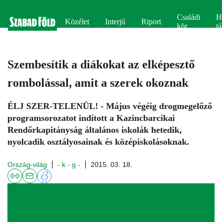
Családi
H
Közélet
Interjú
Riport
kör
tá
Szembesítik a diákokat az elképesztő
rombolással, amit a szerek okoznak
ÉLJ SZER-TELENÜL! - Május végéig drogmegelőző
programsorozatot indított a Kazincbarcikai
Rendőrkapitányság általános iskolák hetedik,
nyolcadik osztályosainak és középiskolásoknak.
Ország-világ
- k - g -
2015. 03. 18.