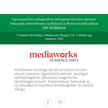
Impresszum
Online médiaajánlat
Print médiaajánlat
Adatvédelmi tájékoztató
Felhasználási feltételek
Hirdetési ászf
Előfizetői ászf
Partnereink
Játékszabályzat
Süti beállítások
A Szabad Föld kiadója a Mediaworks Hungary Zrt. © Minden jog
fenntartva. 2026
Portfóliónk minőségi tartalmat jelent minden
olvasó számára. Egyedülálló elérést, országos
lefedettséget és változatos megjelenési
lehetőséget biztosít. Folyamatosan keressük az
új irányokat és fejlődési lehetőségeket. Ez jövőnk
záloga.