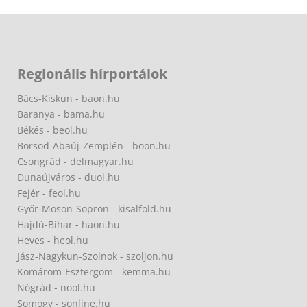
Regionális hírportálok
Bács-Kiskun - baon.hu
Baranya - bama.hu
Békés - beol.hu
Borsod-Abaúj-Zemplén - boon.hu
Csongrád - delmagyar.hu
Dunaújváros - duol.hu
Fejér - feol.hu
Győr-Moson-Sopron - kisalfold.hu
Hajdú-Bihar - haon.hu
Heves - heol.hu
Jász-Nagykun-Szolnok - szoljon.hu
Komárom-Esztergom - kemma.hu
Nógrád - nool.hu
Somogy - sonline.hu