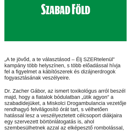
„A te jövőd, a te választásod – Élj SZERtelenül”
kampány több helyszínen, s több előadással hívja
fel a figyelmet a kábítószerek és dizájnerdrogok
fogyasztásának veszélyeire.
Dr. Zacher Gábor, az ismert toxikológus arról beszél
majd, hogy a fiatalok bódulatban „ütik agyon” a
szabadidejüket, a Miskolci Drogambulancia vezetője
rendhagyó felvilágosító órát tart, s vélhetően
hatással lesz a veszélyeztetett célcsoport diákjaira
egy szervezett börtönlátogatás is, ahol
szembesülhetnek azzal az elképesztő rombolással,