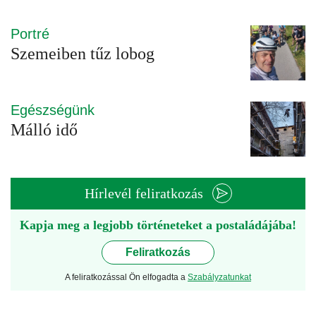
Portré
Szemeiben tűz lobog
Egészségünk
Málló idő
Hírlevél feliratkozás
Kapja meg a legjobb történeteket a postaládájába!
Feliratkozás
A feliratkozással Ön elfogadta a
Szabályzatunkat