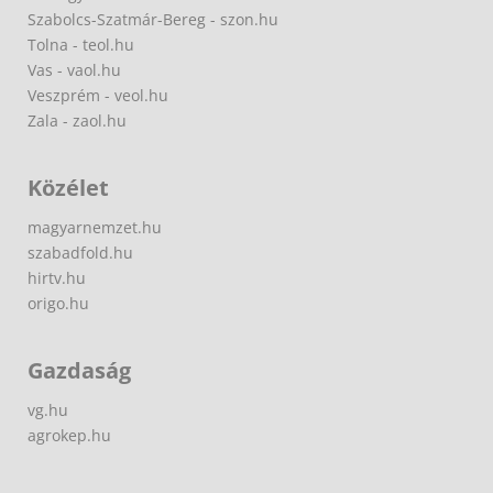
Szabolcs-Szatmár-Bereg - szon.hu
Tolna - teol.hu
Vas - vaol.hu
Veszprém - veol.hu
Zala - zaol.hu
Közélet
magyarnemzet.hu
szabadfold.hu
hirtv.hu
origo.hu
Gazdaság
vg.hu
agrokep.hu