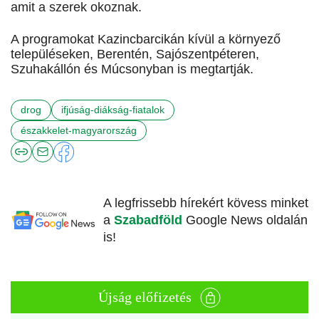
amit a szerek okoznak.
A programokat Kazincbarcikán kívül a környező
településeken, Berentén, Sajószentpéteren,
Szuhakállón és Múcsonyban is megtartják.
drog
ifjúság-diákság-fiatalok
északkelet-magyarország
A legfrissebb hírekért kövess minket
a
Szabadföld
Google News oldalán
is!
Újság előfizetés