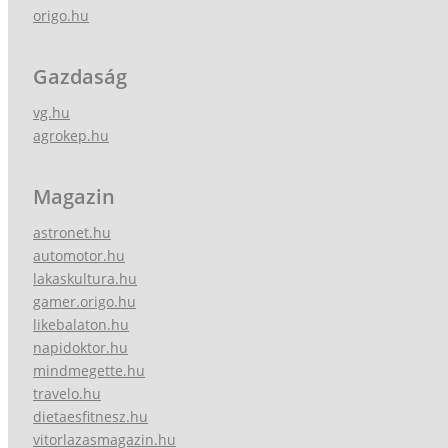
origo.hu
Gazdaság
vg.hu
agrokep.hu
Magazin
astronet.hu
automotor.hu
lakaskultura.hu
gamer.origo.hu
likebalaton.hu
napidoktor.hu
mindmegette.hu
travelo.hu
dietaesfitnesz.hu
vitorlazasmagazin.hu