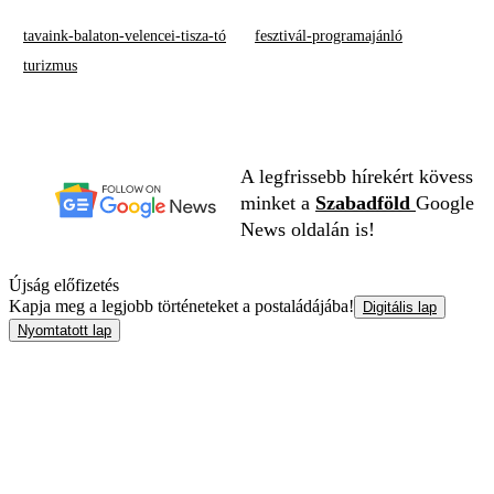
tavaink-balaton-velencei-tisza-tó
fesztivál-programajánló
turizmus
A legfrissebb hírekért kövess
minket a
Szabadföld
Google
News oldalán is!
Újság előfizetés
Kapja meg a legjobb történeteket a postaládájába!
Digitális lap
Nyomtatott lap