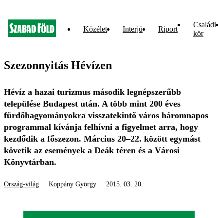
Családi
Közélet
Interjú
Riport
kör
Szezonnyitás Hévízen
Hévíz a hazai turizmus második legnépszerűbb
települése Budapest után. A több mint 200 éves
fürdőhagyományokra visszatekintő város háromnapos
programmal kívánja felhívni a figyelmet arra, hogy
kezdődik a főszezon. Március 20–22. között egymást
követik az események a Deák téren és a Városi
Könyvtárban.
Ország-világ
Koppány György
2015. 03. 20.