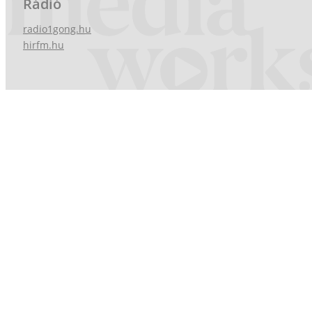
Rádió
radio1gong.hu
hirfm.hu