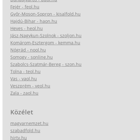
Fejér - feol.hu
Győr-Moson-Sopron - kisalfold.hu
Hajdú-Bihar - haon.hu
Heves - heol.hu
Jász-Nagykun-Szolnok - szoljon.hu
Komárom-Esztergom - kemma.hu
Nógrád - nool.hu
Somogy - sonline.hu
Szabolcs-Szatmár-Bereg - szon.hu
Tolna - teol.hu
Vas - vaol.hu
Veszprém - veol.hu
Zala - zaol.hu
Közélet
magyarnemzet.hu
szabadfold.hu
hirtv.hu