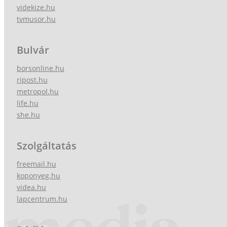
videkize.hu
tvmusor.hu
Bulvár
borsonline.hu
ripost.hu
metropol.hu
life.hu
she.hu
Szolgáltatás
freemail.hu
koponyeg.hu
videa.hu
lapcentrum.hu