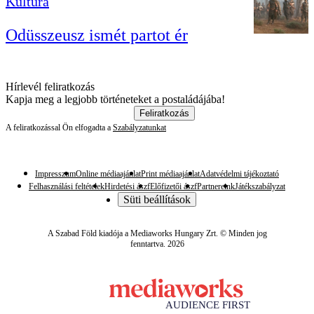
Kultúra
Odüsszeusz ismét partot ér
Hírlevél feliratkozás
Kapja meg a legjobb történeteket a postaládájába!
Feliratkozás
A feliratkozással Ön elfogadta a
Szabályzatunkat
Impresszum
Online médiaajánlat
Print médiaajánlat
Adatvédelmi tájékoztató
Felhasználási feltételek
Hirdetési ászf
Előfizetői ászf
Partnereink
Játékszabályzat
Süti beállítások
A Szabad Föld kiadója a Mediaworks Hungary Zrt. © Minden jog
fenntartva. 2026