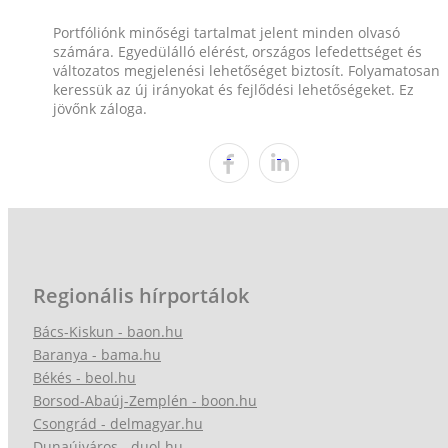
Portfóliónk minőségi tartalmat jelent minden olvasó
számára. Egyedülálló elérést, országos lefedettséget és
változatos megjelenési lehetőséget biztosít. Folyamatosan
keressük az új irányokat és fejlődési lehetőségeket. Ez
jövőnk záloga.
Regionális hírportálok
Bács-Kiskun - baon.hu
Baranya - bama.hu
Békés - beol.hu
Borsod-Abaúj-Zemplén - boon.hu
Csongrád - delmagyar.hu
Dunaújváros - duol.hu