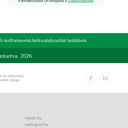
A feliratkozással Ön elfogadta a
Szabályzatunkat
ői ászf
Partnereink
Játékszabályzat
Süti beállítások
ntartva. 2026
t és változatos
övőnk záloga.
ripost.hu
metropol.hu