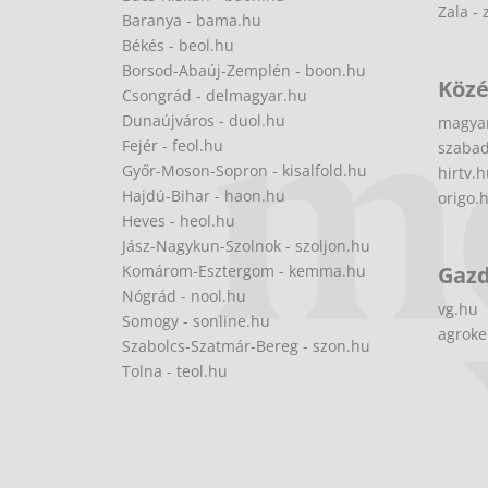
Zala - 
Baranya - bama.hu
Békés - beol.hu
Borsod-Abaúj-Zemplén - boon.hu
Közé
Csongrád - delmagyar.hu
Dunaújváros - duol.hu
magya
Fejér - feol.hu
szabad
Győr-Moson-Sopron - kisalfold.hu
hirtv.
Hajdú-Bihar - haon.hu
origo.
Heves - heol.hu
Jász-Nagykun-Szolnok - szoljon.hu
Komárom-Esztergom - kemma.hu
Gaz
Nógrád - nool.hu
vg.hu
Somogy - sonline.hu
agroke
Szabolcs-Szatmár-Bereg - szon.hu
Tolna - teol.hu