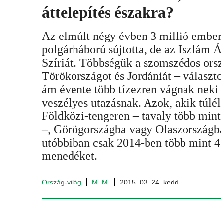
áttelepítés északra?
Az elmúlt négy évben 3 millió ember
polgárháború sújtotta, de az Iszlám Ál
Szíriát. Többségük a szomszédos ors
Törökországot és Jordániát – választ
ám évente több tízezren vágnak neki
veszélyes utazásnak. Azok, akik túlél
Földközi-tengeren – tavaly több mint
–, Görögországba vagy Olaszországb
utóbbiban csak 2014-ben több mint 42
menedéket.
Ország-világ
M. M.
2015. 03. 24. kedd