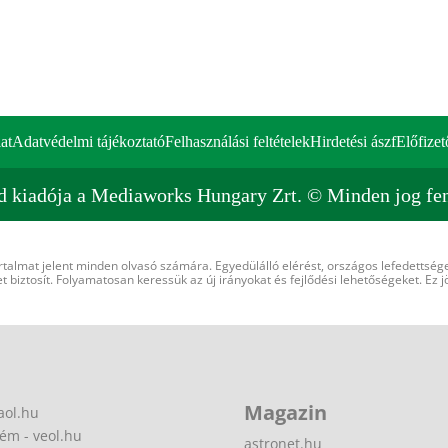
at
Adatvédelmi tájékoztató
Felhasználási feltételek
Hirdetési ászf
Előfizet
d kiadója a Mediaworks Hungary Zrt. © Minden jog fen
rtalmat jelent minden olvasó számára. Egyedülálló elérést, országos lefedettsége
 biztosít. Folyamatosan keressük az új irányokat és fejlődési lehetőségeket. Ez j
Magazin
aol.hu
ém - veol.hu
astronet.hu