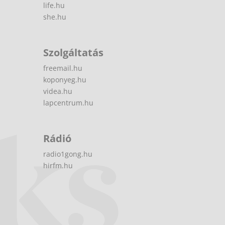
life.hu
she.hu
Szolgáltatás
freemail.hu
koponyeg.hu
videa.hu
lapcentrum.hu
Rádió
radio1gong.hu
hirfm.hu