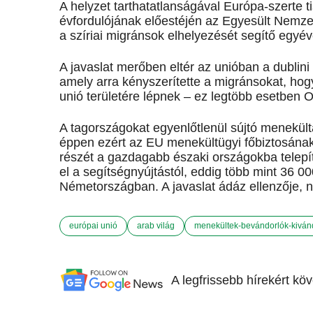
A helyzet tarthatatlanságával Európa-szerte 
évfordulójának előestéjén az Egyesült Nemze
a szíriai migránsok elhelyezését segítő egyéve
A javaslat merőben eltér az unióban a dublini
amely arra kényszerítette a migránsokat, ho
unió területére lépnek – ez legtöbb esetben 
A tagországokat egyenlőtlenül sújtó menekült
éppen ezért az EU menekültügyi főbiztosának
részét a gazdagabb északi országokba telepí
el a segítségnyújtástól, eddig több mint 36 00
Németországban. A javaslat ádáz ellenzője, 
európai unió
arab világ
menekültek-bevándorlók-kiván
A legfrissebb hírekért kö