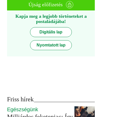
Újság előfizetés
Kapja meg a legjobb történeteket a
postaládájába!
Digitális lap
Nyomtatott lap
Friss hírek
Egészségünk
Milliárdos feketepiac: Így