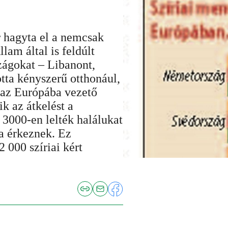
 hagyta el a nemcsak
lam által is feldúlt
zágokat – Libanont,
otta kényszerű otthonául,
 az Európába vezető
ik az átkelést a
 3000-en lelték halálukat
a érkeznek. Ez
 000 szíriai kért