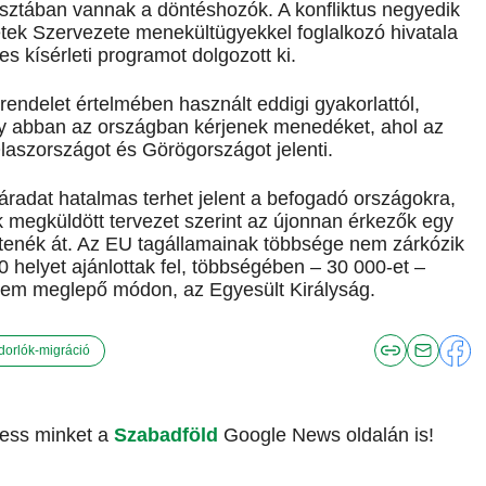
tisztában vannak a döntéshozók. A konfliktus negyedik
tek Szervezete menekültügyekkel foglalkozó hivatala
s kísérleti programot dolgozott ki.
 rendelet értelmében használt eddigi gyakorlattól,
gy abban az országban kérjenek menedéket, ahol az
Olaszországot és Görögországot jelenti.
áradat hatalmas terhet jelent a befogadó országokra,
 megküldött tervezet szerint az újonnan érkezők egy
tenék át. Az EU tagállamainak többsége nem zárkózik
0 helyet ajánlottak fel, többségében – 30 000-et –
nem meglepő módon, az Egyesült Királyság.
dorlók-migráció
vess minket a
Szabadföld
Google News oldalán is!