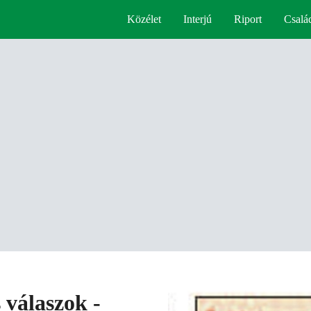
Közélet
Interjú
Riport
Csalá
 válaszok -