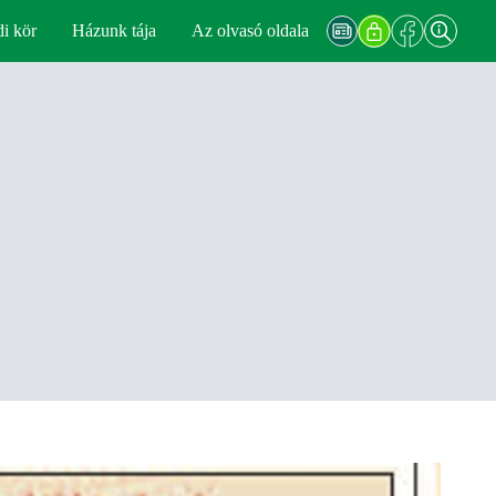
di kör
Házunk tája
Az olvasó oldala