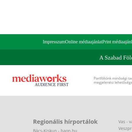
Impresszum
Online médiaajánlat
Print médiaajánl
A Szabad Föl
Portfóliónk minőségi ta
megjelenési lehetőséget
Regionális hírportálok
Vas - v
Veszpr
Bács-Kiskun - baon.hu