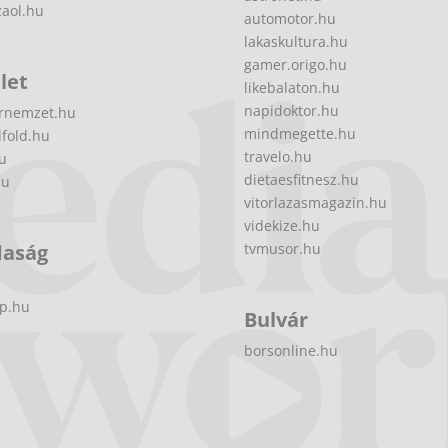
zaol.hu
automotor.hu
lakaskultura.hu
gamer.origo.hu
let
likebalaton.hu
napidoktor.hu
rnemzet.hu
mindmegette.hu
fold.hu
travelo.hu
hu
dietaesfitnesz.hu
hu
vitorlazasmagazin.hu
videkize.hu
daság
tvmusor.hu
p.hu
Bulvár
borsonline.hu