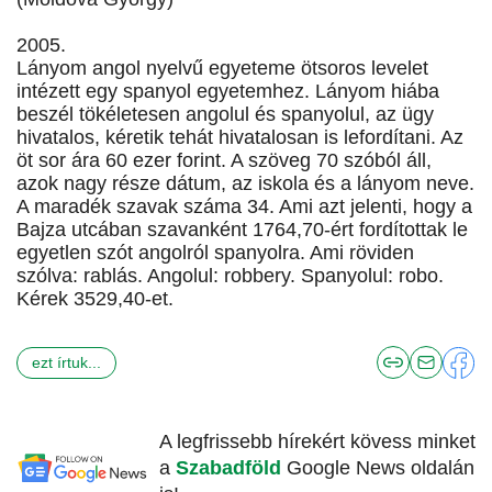
2005.
Lányom angol nyelvű egyeteme ötsoros levelet
intézett egy spanyol egyetemhez. Lányom hiába
beszél tökéletesen angolul és spanyolul, az ügy
hivatalos, kéretik tehát hivatalosan is lefordítani. Az
öt sor ára 60 ezer forint. A szöveg 70 szóból áll,
azok nagy része dátum, az iskola és a lányom neve.
A maradék szavak száma 34. Ami azt jelenti, hogy a
Bajza utcában szavanként 1764,70-ért fordítottak le
egyetlen szót angolról spanyolra. Ami röviden
szólva: rablás. Angolul: robbery. Spanyolul: robo.
Kérek 3529,40-et.
ezt írtuk...
A legfrissebb hírekért kövess minket
a
Szabadföld
Google News oldalán