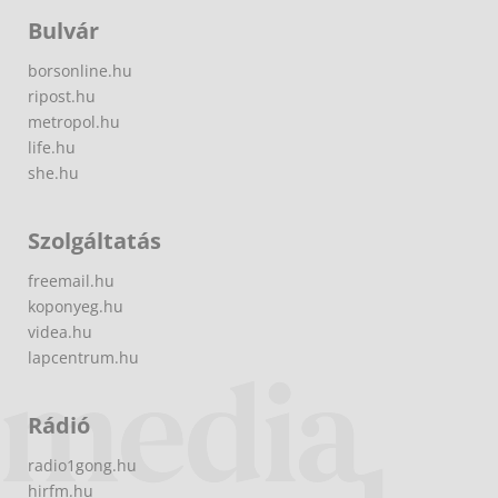
Bulvár
borsonline.hu
ripost.hu
metropol.hu
life.hu
she.hu
Szolgáltatás
freemail.hu
koponyeg.hu
videa.hu
lapcentrum.hu
Rádió
radio1gong.hu
hirfm.hu