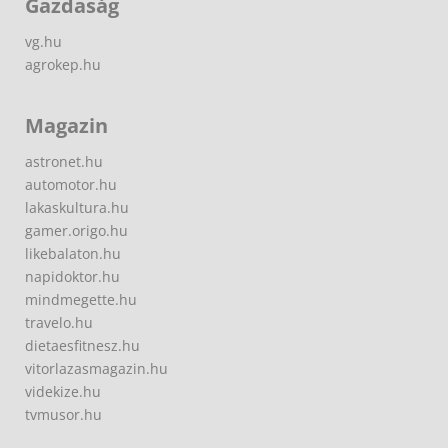
Gazdaság
vg.hu
agrokep.hu
Magazin
astronet.hu
automotor.hu
lakaskultura.hu
gamer.origo.hu
likebalaton.hu
napidoktor.hu
mindmegette.hu
travelo.hu
dietaesfitnesz.hu
vitorlazasmagazin.hu
videkize.hu
tvmusor.hu