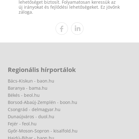
lehetőséget biztosít. Folyamatosan keressük az
új irányokat és fejlődési lehetőségeket. Ez jövőnk
záloga.
Regionális hírportálok
Bács-Kiskun - baon.hu
Baranya - bama.hu
Békés - beol.hu
Borsod-Abaúj-Zemplén - boon.hu
Csongrád - delmagyar.hu
Dunaújváros - duol.hu
Fejér - feol.hu
Győr-Moson-Sopron - kisalfold.hu
Hajdú-Bihar - haon.hu