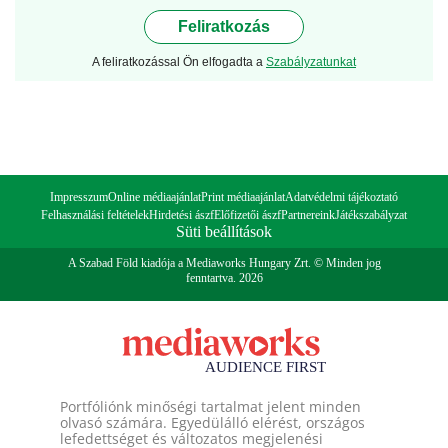
Feliratkozás
A feliratkozással Ön elfogadta a
Szabályzatunkat
Impresszum
Online médiaajánlat
Print médiaajánlat
Adatvédelmi tájékoztató
Felhasználási feltételek
Hirdetési ászf
Előfizetői ászf
Partnereink
Játékszabályzat
Süti beállítások
A Szabad Föld kiadója a Mediaworks Hungary Zrt. © Minden jog
fenntartva. 2026
Portfóliónk minőségi tartalmat jelent minden
olvasó számára. Egyedülálló elérést, országos
lefedettséget és változatos megjelenési