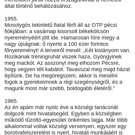
által történő behálózásához.
1955.
Mosolygós tekintetű fiatal férfi áll az OTP pécsi
fiókjában: a vasárnap kisorsolt békekölcsön
nyereményéért jött ide. Hamarosan híre megy a
nagy újságnak: ő nyerte a 100 ezer forintos
főnyereményt! A terveiről mesél: „Két kislányom van.
Rozikának tréningruhát viszek haza, Gyöngyinek
meg mackót. Az asszonyt meg elhozom Pécsre,
hogy vegyen téli kabátot. Tavasszal meg majd házat
építünk. De ha megöregszem, akkor is mesélni
fogok a gyerekeimnek a régi szegénységről, és a
magunk most már szebb, boldogabb életéről.”
1965.
Az én apám már nyolc éve a községi tanácsnál
dolgozik mint hivatalsegéd. Egyben a községben
működő tűzoltó-egyesület önkéntes tagja. Már több
alkalommal voltak községi versenyen, egyszer egy
borotvafelszerelést is nyert, hivatali munkájáért is