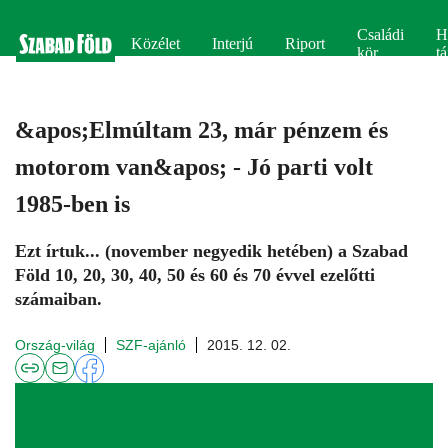
Családi
H
Közélet
Interjú
Riport
kör
tá
&apos;Elmúltam 23, már pénzem és
motorom van&apos; - Jó parti volt
1985-ben is
Ezt írtuk... (november negyedik hetében) a Szabad
Föld 10, 20, 30, 40, 50 és 60 és 70 évvel ezelőtti
számaiban.
Ország-világ
SZF-ajánló
2015. 12. 02.