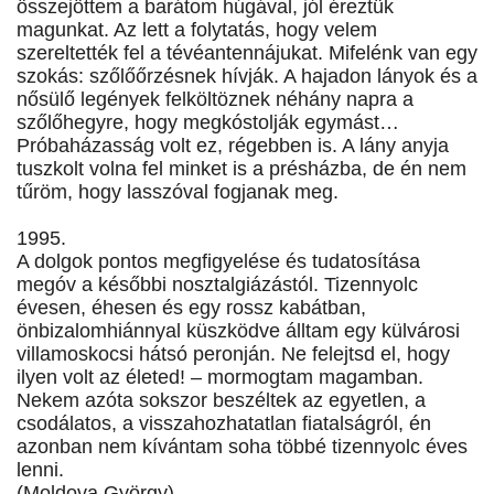
összejöttem a barátom húgával, jól éreztük
magunkat. Az lett a folytatás, hogy velem
szereltették fel a tévéantennájukat. Mifelénk van egy
szokás: szőlőőrzésnek hívják. A hajadon lányok és a
nősülő legények felköltöznek néhány napra a
szőlőhegyre, hogy megkóstolják egymást…
Próbaházasság volt ez, régebben is. A lány anyja
tuszkolt volna fel minket is a présházba, de én nem
tűröm, hogy lasszóval fogjanak meg.
1995.
A dolgok pontos megfigyelése és tudatosítása
megóv a későbbi nosztalgiázástól. Tizennyolc
évesen, éhesen és egy rossz kabátban,
önbizalomhiánnyal küszködve álltam egy külvárosi
villamoskocsi hátsó peronján. Ne felejtsd el, hogy
ilyen volt az életed! – mormogtam magamban.
Nekem azóta sokszor beszéltek az egyetlen, a
csodálatos, a visszahozhatatlan fiatalságról, én
azonban nem kívántam soha többé tizennyolc éves
lenni.
(Moldova György)