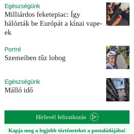
Egészségünk
Milliárdos feketepiac: Így
hálózták be Európát a kínai vape-
ek
Portré
Szemeiben tűz lobog
Egészségünk
Málló idő
Hírlevél feliratkozás
Kapja meg a legjobb történeteket a postaládájába!