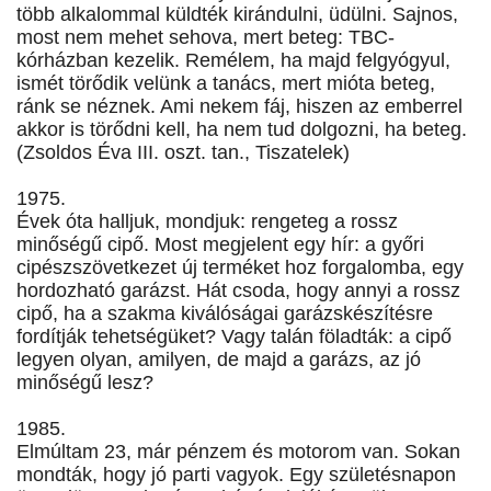
több alkalommal küldték kirándulni, üdülni. Sajnos,
most nem mehet sehova, mert beteg: TBC-
kórházban kezelik. Remélem, ha majd felgyógyul,
ismét törődik velünk a tanács, mert mióta beteg,
ránk se néznek. Ami nekem fáj, hiszen az emberrel
akkor is törődni kell, ha nem tud dolgozni, ha beteg.
(Zsoldos Éva III. oszt. tan., Tiszatelek)
1975.
Évek óta halljuk, mondjuk: rengeteg a rossz
minőségű cipő. Most megjelent egy hír: a győri
cipészszövetkezet új terméket hoz forgalomba, egy
hordozható garázst. Hát csoda, hogy annyi a rossz
cipő, ha a szakma kiválóságai garázskészítésre
fordítják tehetségüket? Vagy talán föladták: a cipő
legyen olyan, amilyen, de majd a garázs, az jó
minőségű lesz?
1985.
Elmúltam 23, már pénzem és motorom van. Sokan
mondták, hogy jó parti vagyok. Egy születésnapon