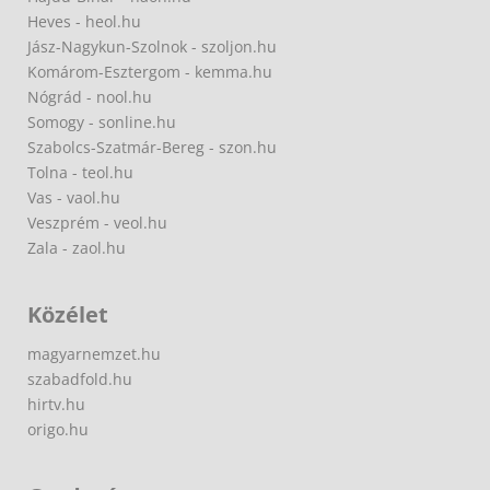
Heves - heol.hu
Jász-Nagykun-Szolnok - szoljon.hu
Komárom-Esztergom - kemma.hu
Nógrád - nool.hu
Somogy - sonline.hu
Szabolcs-Szatmár-Bereg - szon.hu
Tolna - teol.hu
Vas - vaol.hu
Veszprém - veol.hu
Zala - zaol.hu
Közélet
magyarnemzet.hu
szabadfold.hu
hirtv.hu
origo.hu