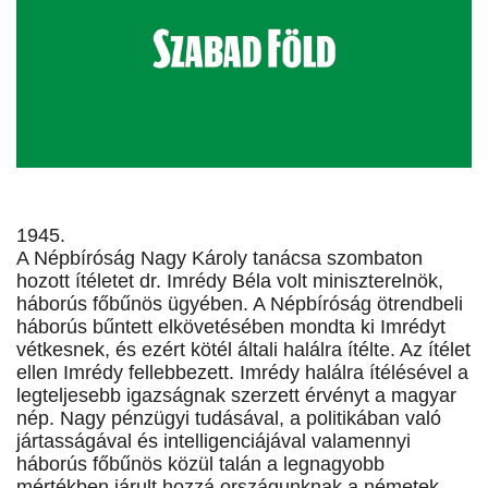
1945.
A Népbíróság Nagy Károly tanácsa szombaton
hozott ítéletet dr. Imrédy Béla volt miniszterelnök,
háborús főbűnös ügyében. A Népbíróság ötrendbeli
háborús bűntett elkövetésében mondta ki Imrédyt
vétkesnek, és ezért kötél általi halálra ítélte. Az ítélet
ellen Imrédy fellebbezett. Imrédy halálra ítélésével a
legteljesebb igazságnak szerzett érvényt a magyar
nép. Nagy pénzügyi tudásával, a politikában való
jártasságával és intelligenciájával valamennyi
háborús főbűnös közül talán a legnagyobb
mértékben járult hozzá országunknak a németek