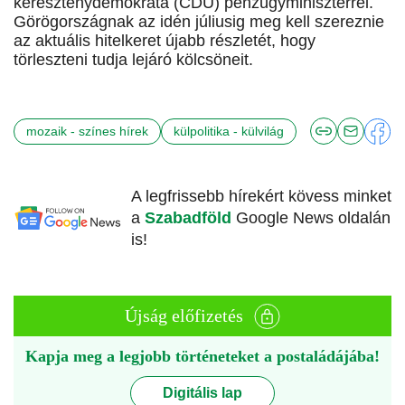
kereszténydemokrata (CDU) pénzügyminiszterrel.
Görögországnak az idén júliusig meg kell szereznie
az aktuális hitelkeret újabb részletét, hogy
törleszteni tudja lejáró kölcsöneit.
mozaik - színes hírek
külpolitika - külvilág
A legfrissebb hírekért kövess minket
a
Szabadföld
Google News oldalán
is!
Újság előfizetés
Kapja meg a legjobb történeteket a postaládájába!
Digitális lap