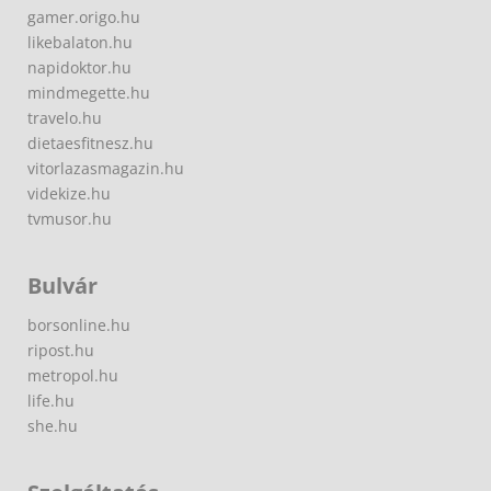
gamer.origo.hu
likebalaton.hu
napidoktor.hu
mindmegette.hu
travelo.hu
dietaesfitnesz.hu
vitorlazasmagazin.hu
videkize.hu
tvmusor.hu
Bulvár
borsonline.hu
ripost.hu
metropol.hu
life.hu
she.hu