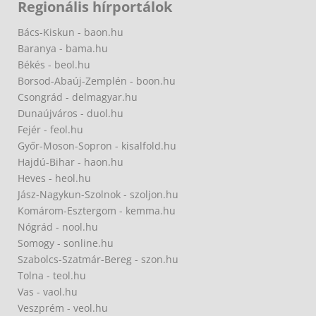
Regionális hírportálok
Bács-Kiskun - baon.hu
Baranya - bama.hu
Békés - beol.hu
Borsod-Abaúj-Zemplén - boon.hu
Csongrád - delmagyar.hu
Dunaújváros - duol.hu
Fejér - feol.hu
Győr-Moson-Sopron - kisalfold.hu
Hajdú-Bihar - haon.hu
Heves - heol.hu
Jász-Nagykun-Szolnok - szoljon.hu
Komárom-Esztergom - kemma.hu
Nógrád - nool.hu
Somogy - sonline.hu
Szabolcs-Szatmár-Bereg - szon.hu
Tolna - teol.hu
Vas - vaol.hu
Veszprém - veol.hu