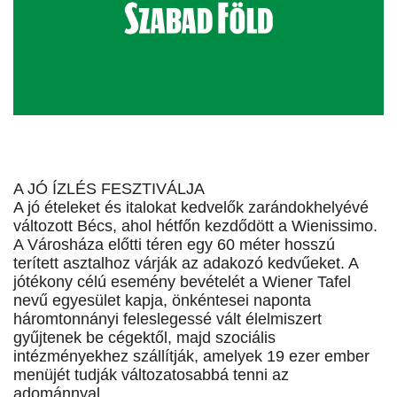
A JÓ ÍZLÉS FESZTIVÁLJA
A jó ételeket és italokat kedvelők zarándokhelyévé
változott Bécs, ahol hétfőn kezdődött a Wienissimo.
A Városháza előtti téren egy 60 méter hosszú
terített asztalhoz várják az adakozó kedvűeket. A
jótékony célú esemény bevételét a Wiener Tafel
nevű egyesület kapja, önkéntesei naponta
háromtonnányi feleslegessé vált élelmiszert
gyűjtenek be cégektől, majd szociális
intézményekhez szállítják, amelyek 19 ezer ember
menüjét tudják változatosabbá tenni az
adománnyal.