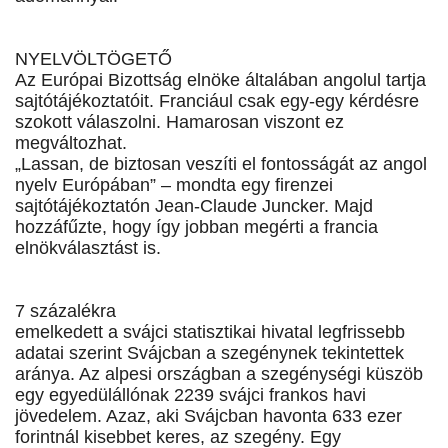
NYELVÖLTÖGETŐ
Az Európai Bizottság elnöke általában angolul tartja
sajtótájékoztatóit. Franciául csak egy-egy kérdésre
szokott válaszolni. Hamarosan viszont ez
megváltozhat.
„Lassan, de biztosan veszíti el fontosságát az angol
nyelv Európában” – mondta egy firenzei
sajtótájékoztatón Jean-Claude Juncker. Majd
hozzáfűzte, hogy így jobban megérti a francia
elnökválasztást is.
7 százalékra
emelkedett a svájci statisztikai hivatal legfrissebb
adatai szerint Svájcban a szegénynek tekintettek
aránya. Az alpesi országban a szegénységi küszöb
egy egyedülállónak 2239 svájci frankos havi
jövedelem. Azaz, aki Svájcban havonta 633 ezer
forintnál kisebbet keres, az szegény. Egy