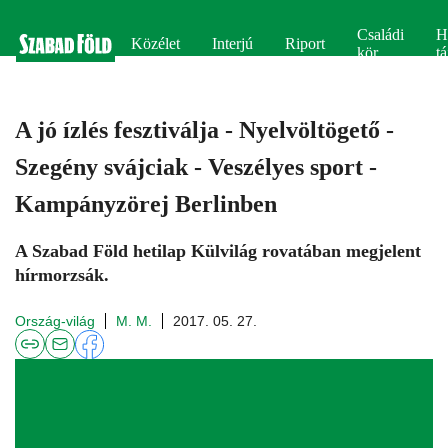
Családi
H
Közélet
Interjú
Riport
kör
tá
A jó ízlés fesztiválja - Nyelvöltögető -
Szegény svájciak - Veszélyes sport -
Kampányzörej Berlinben
A Szabad Föld hetilap Külvilág rovatában megjelent
hírmorzsák.
Ország-világ
M. M.
2017. 05. 27.