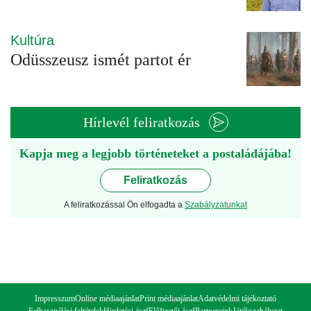
Kultúra
Odüsszeusz ismét partot ér
Hírlevél feliratkozás
Kapja meg a legjobb történeteket a postaládájába!
Feliratkozás
A feliratkozással Ön elfogadta a
Szabályzatunkat
Impresszum
Online médiaajánlat
Print médiaajánlat
Adatvédelmi tájékoztató