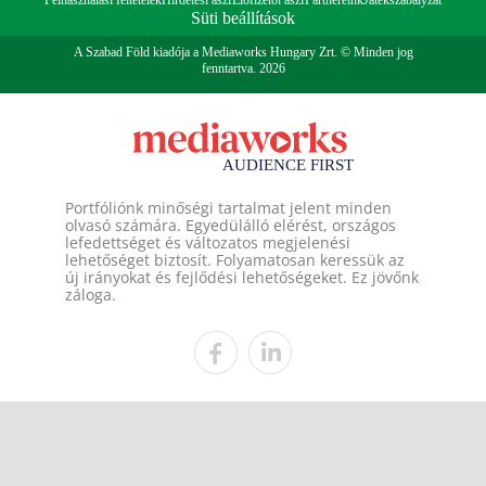
Felhasználási feltételek
Hirdetési ászf
Előfizetői ászf
Partnereink
Játékszabályzat
Süti beállítások
A Szabad Föld kiadója a Mediaworks Hungary Zrt. © Minden jog
fenntartva. 2026
Portfóliónk minőségi tartalmat jelent minden
olvasó számára. Egyedülálló elérést, országos
lefedettséget és változatos megjelenési
lehetőséget biztosít. Folyamatosan keressük az
új irányokat és fejlődési lehetőségeket. Ez jövőnk
záloga.