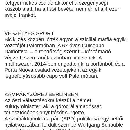
kétgyermekes család akkor él a szegénységi
küszöb alatt, ha a havi bevétel nem éri el a 4 ezer
svájci frankot.
VESZÉLYES SPORT
Biciklizés közben lőtték agyon a szicíliai maffia egyik
vezetőjét Palermóban. A 67 éves Guiseppe
Dainottival – a rendőrség szerint – két támadó
végzett, szemtanúk azonban nincsenek. A
maffiavezért 2014-ben engedték ki a börtönből, és a
Porta Nuova család vezetőjeként az egyik
legbefolyásosabb capo volt Palermóban.
KAMPÁNYZÖREJ BERLINBEN
Az őszi választásokra készül a német
külügyminiszter, aki a görög államadósság
törlesztésének enyhítését sürgette.
A szociáldemokrata párt (SPD) politikusa egy hétfői
nyilatkozatában fordult szembe Wolfgang Schäuble