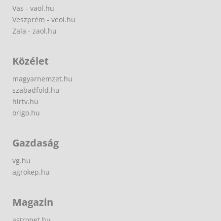
Vas - vaol.hu
Veszprém - veol.hu
Zala - zaol.hu
Közélet
magyarnemzet.hu
szabadfold.hu
hirtv.hu
origo.hu
Gazdaság
vg.hu
agrokep.hu
Magazin
astronet.hu