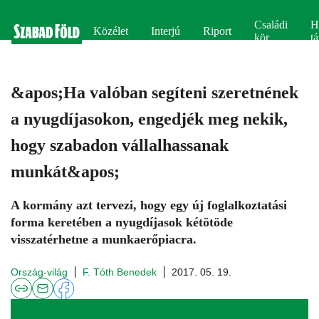
Családi
H
Közélet
Interjú
Riport
kör
tá
&apos;Ha valóban segíteni szeretnének
a nyugdíjasokon, engedjék meg nekik,
hogy szabadon vállalhassanak
munkát&apos;
A kormány azt tervezi, hogy egy új foglalkoztatási
forma keretében a nyugdíjasok kétötöde
visszatérhetne a munkaerőpiacra.
Ország-világ
F. Tóth Benedek
2017. 05. 19.