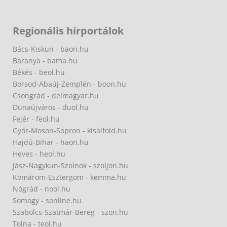
Regionális hírportálok
Bács-Kiskun - baon.hu
Baranya - bama.hu
Békés - beol.hu
Borsod-Abaúj-Zemplén - boon.hu
Csongrád - delmagyar.hu
Dunaújváros - duol.hu
Fejér - feol.hu
Győr-Moson-Sopron - kisalfold.hu
Hajdú-Bihar - haon.hu
Heves - heol.hu
Jász-Nagykun-Szolnok - szoljon.hu
Komárom-Esztergom - kemma.hu
Nógrád - nool.hu
Somogy - sonline.hu
Szabolcs-Szatmár-Bereg - szon.hu
Tolna - teol.hu