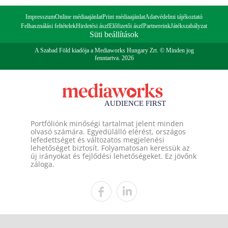
Impresszum
Online médiaajánlat
Print médiaajánlat
Adatvédelmi tájékoztató
Felhasználási feltételek
Hirdetési ászf
Előfizetői ászf
Partnereink
Játékszabályzat
Süti beállítások
A Szabad Föld kiadója a Mediaworks Hungary Zrt. © Minden jog
fenntartva. 2026
Portfóliónk minőségi tartalmat jelent minden
olvasó számára. Egyedülálló elérést, országos
lefedettséget és változatos megjelenési
lehetőséget biztosít. Folyamatosan keressük az
új irányokat és fejlődési lehetőségeket. Ez jövőnk
záloga.