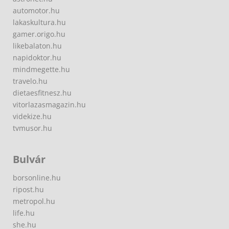
automotor.hu
lakaskultura.hu
gamer.origo.hu
likebalaton.hu
napidoktor.hu
mindmegette.hu
travelo.hu
dietaesfitnesz.hu
vitorlazasmagazin.hu
videkize.hu
tvmusor.hu
Bulvár
borsonline.hu
ripost.hu
metropol.hu
life.hu
she.hu