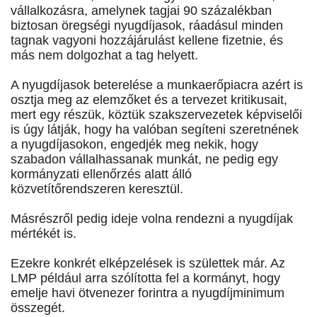
vállalkozásra, amelynek tagjai 90 százalékban
biztosan öregségi nyugdíjasok, ráadásul minden
tagnak vagyoni hozzájárulást kellene fizetnie, és
más nem dolgozhat a tag helyett.
A nyugdíjasok beterelése a munkaerőpiacra azért is
osztja meg az elemzőket és a tervezet kritikusait,
mert egy részük, köztük szakszervezetek képviselői
is úgy látják, hogy ha valóban segíteni szeretnének
a nyugdíjasokon, engedjék meg nekik, hogy
szabadon vállalhassanak munkát, ne pedig egy
kormányzati ellenőrzés alatt álló
közvetítőrendszeren keresztül.
Másrészről pedig ideje volna rendezni a nyugdíjak
mértékét is.
Ezekre konkrét elképzelések is születtek már. Az
LMP például arra szólította fel a kormányt, hogy
emelje havi ötvenezer forintra a nyugdíjminimum
összegét.