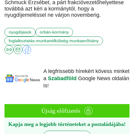
Schmuck Erzsébet, a párt frakcióvezetőhelyettese
továbbá azt kéri a kormánytól, hogy a
nyugdíjemeléssel ne várjon novemberig.
nyugdíjasok
orbán-kormány
foglalkoztatás-munkanélküliség-munkaerőhiány
A legfrissebb hírekért kövess minket
a
Szabadföld
Google News oldalán
is!
Újság előfizetés
Kapja meg a legjobb történeteket a postaládájába!