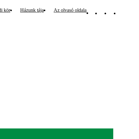
di kör
Házunk tája
Az olvasó oldala