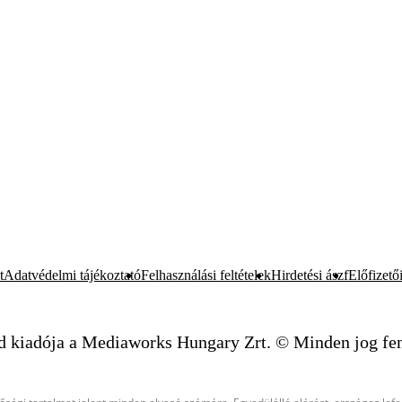
t
Adatvédelmi tájékoztató
Felhasználási feltételek
Hirdetési ászf
Előfizetői
d kiadója a Mediaworks Hungary Zrt. © Minden jog fen