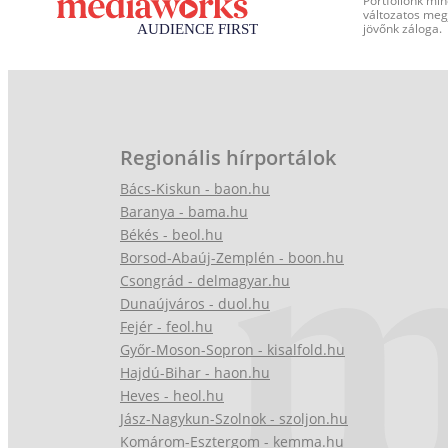
Portfóliónk min
változatos megj
jövőnk záloga.
Regionális hírportálok
Bács-Kiskun - baon.hu
Baranya - bama.hu
Békés - beol.hu
Borsod-Abaúj-Zemplén - boon.hu
Csongrád - delmagyar.hu
Dunaújváros - duol.hu
Fejér - feol.hu
Győr-Moson-Sopron - kisalfold.hu
Hajdú-Bihar - haon.hu
Heves - heol.hu
Jász-Nagykun-Szolnok - szoljon.hu
Komárom-Esztergom - kemma.hu