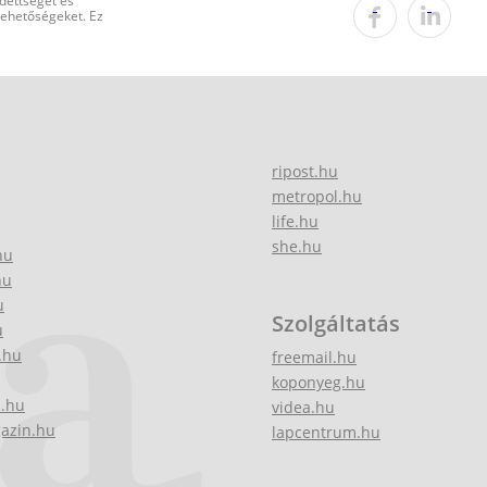
edettséget és
 lehetőségeket. Ez
ripost.hu
metropol.hu
life.hu
she.hu
hu
hu
u
Szolgáltatás
u
.hu
freemail.hu
koponyeg.hu
z.hu
videa.hu
gazin.hu
lapcentrum.hu