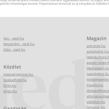
őségi tartalmat jelent minden olvasó számára. Egyedülálló elérést, országos lef
elenési lehetőséget biztosít. Folyamatosan keressük az új irányokat és fejlődési
Magazin
Vas - vaol.hu
Veszprém - veol.hu
astronet.hu
Zala - zaol.hu
automotor.hu
lakaskultura.
gamer.origo.
Közélet
likebalaton.h
napidoktor.h
magyarnemzet.hu
mindmegette
szabadfold.hu
travelo.hu
hirtv.hu
dietaesfitnes
origo.hu
vitorlazasma
videkize.hu
Gazdaság
tvmusor.hu