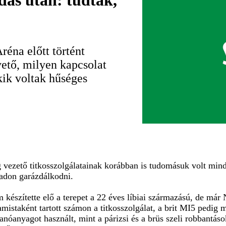
dás után: tudták,
réna előtt történt
vető, milyen kapcsolat
kik voltak hűséges
lág vezető titkosszolgálatainak korábban is tudomásuk volt mi
abadon garázdálkodni.
 készítette elő a terepet a 22 éves líbiai származású, de már
lamistaként tartott számon a titkosszolgálat, a brit MI5 pedi
nóanyagot használt, mint a párizsi és a brüs szeli robbantáso