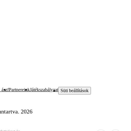
 ászf
Partnereink
Játékszabályzat
Süti beállítások
ntartva. 2026