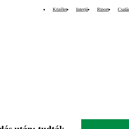
Közélet
Interjú
Riport
Csalá