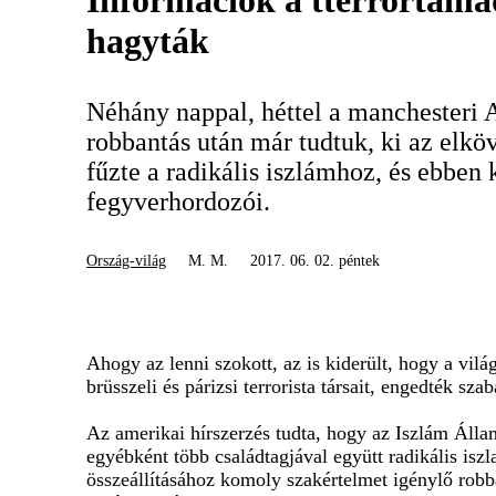
Információk a tterrortáma
hagyták
Néhány nappal, héttel a manchesteri A
robbantás után már tudtuk, ki az elkö
fűzte a radikális iszlámhoz, és ebben 
fegyverhordozói.
Ország-világ
M. M.
2017. 06. 02. péntek
Ahogy az lenni szokott, az is kiderült, hogy a vi
brüsszeli és párizsi terrorista társait, engedték sz
Az amerikai hírszerzés tudta, hogy az Iszlám Állam
egyébként több családtagjával együtt radikális isz
összeállításához komoly szakértelmet igénylő robba