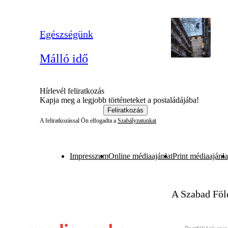
Egészségünk
Málló idő
Hírlevél feliratkozás
Kapja meg a legjobb történeteket a postaládájába!
Feliratkozás
A feliratkozással Ön elfogadta a
Szabályzatunkat
Impresszum
Online médiaajánlat
Print médiaajánla
A Szabad Föl