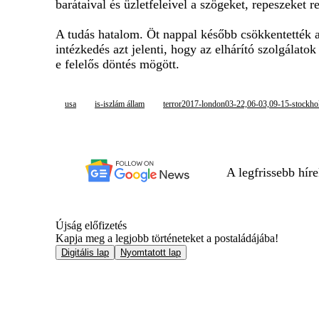
barátaival és üzletfeleivel a szögeket, repeszeket r
A tudás hatalom. Öt nappal később csökkentették a 
intézkedés azt jelenti, hogy az elhárító szolgálat
e felelős döntés mögött.
usa
is-iszlám állam
terror2017-london03-22,06-03,09-15-stockho
A legfrissebb hír
Újság előfizetés
Kapja meg a legjobb történeteket a postaládájába!
Digitális lap
Nyomtatott lap