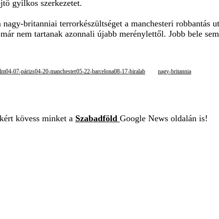
ejtő gyilkos szerkezetet.
nagy-britanniai terrorkészültséget a manchesteri robbantás ut
ok már nem tartanak azonnali újabb merénylettől. Jobb bele se
lm04-07-párizs04-20-manchester05-22-barcelona08-17-biralab
nagy-britannia
ekért kövess minket a
Szabadföld
Google News oldalán is!