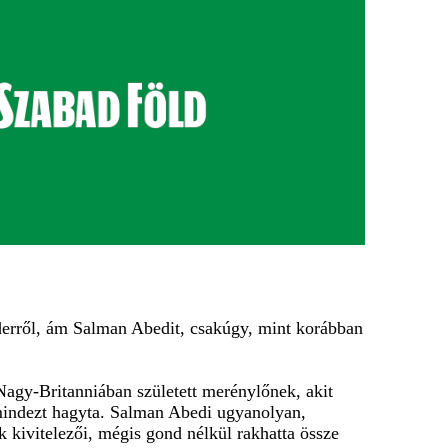
nderről, ám Salman Abedit, csakúgy, mint korábban
 Nagy-Britanniában született merénylőnek, akit
g mindezt hagyta. Salman Abedi ugyanolyan,
k kivitelezői, mégis gond nélkül rakhatta össze