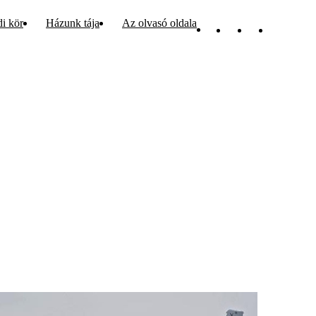
di kör
Házunk tája
Az olvasó oldala