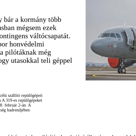
gy bár a kormány több
ztusban mégsem ezek
ontingens váltócsapatát.
ibor honvédelmi
 a pilótáknak még
ogy utasokkal teli géppel
lú szállító repülőgépeit
s A 319-es repülőgépeket
. február 2-án. A
dség hadrendjében