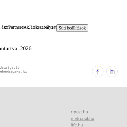
 ászf
Partnereink
Játékszabályzat
Süti beállítások
ntartva. 2026
edettséget és
 lehetőségeket. Ez
ripost.hu
metropol.hu
life.hu