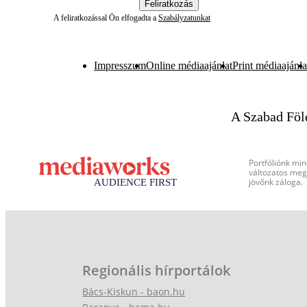
Feliratkozás
A feliratkozással Ön elfogadta a
Szabályzatunkat
Impresszum
Online médiaajánlat
Print médiaajánla
A Szabad Föl
Portfóliónk min
változatos megj
jövőnk záloga.
Regionális hírportálok
Bács-Kiskun - baon.hu