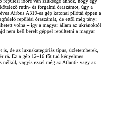
 repülési időre van szüksége ahhoz, hogy egy
kötelező rutin- és forgalmi óraszámot, úgy a
 éves Airbus A319-es gép katonai pilótái éppen a
egfelelő repülési óraszámát, de ettől még tény:
hetett volna – így a magyar állam az ukránoktól
ajd nem kell bérelt géppel repültetni a magyar
is, de az luxuskategóriás típus, üzletemberek,
fér rá. Ez a gép 12–16 főt tud kényelmes
s nélkül, vagyis ezzel még az Atlanti- vagy az