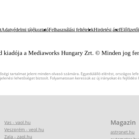
t
Adatvédelmi tájékoztató
Felhasználási feltételek
Hirdetési ászf
Előfizetői
d kiadója a Mediaworks Hungary Zrt. © Minden jog fen
őségi tartalmat jelent minden olvasó számára. Egyedülálló elérést, országos lef
elenési lehetőséget biztosít. Folyamatosan keressük az új irányokat és fejlődési
Magazin
Vas - vaol.hu
Veszprém - veol.hu
astronet.hu
Zala - zaol.hu