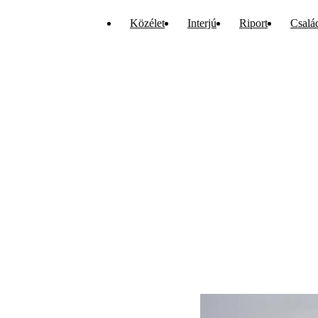
Közélet
Interjú
Riport
Csalá