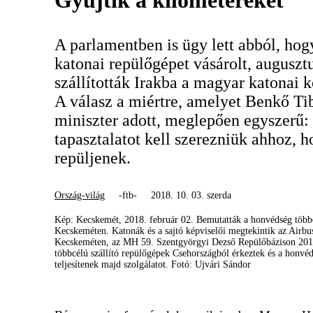
Gyűjtik a kilométereket
A parlamentben is ügy lett abból, ho
katonai repülőgépet vásárolt, augus
szállították Irakba a magyar katonai k
A válasz a miértre, amelyet Benkő T
miniszter adott, meglepően egyszerű:
tapasztalatot kell szerezniük ahhoz, h
repüljenek.
Ország-világ
-ftb-
2018. 10. 03. szerda
Kép: Kecskemét, 2018. február 02. Bemutatták a honvédség többcé
Kecskeméten. Katonák és a sajtó képviselői megtekintik az Airbu
Kecskeméten, az MH 59. Szentgyörgyi Dezső Repülőbázison 2018
többcélú szállító repülőgépek Csehországból érkeztek és a honvé
teljesítenek majd szolgálatot. Fotó: Ujvári Sándor