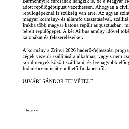
Bármennyire furcsának hangzik is, de a Magyar Ho
adott repülőgéptípust vezethessen. Ahogyan a civi
repülőgépeknél is szükség van erre. Az ugyan szint
magyar kormány- és államfő utaztatásával, szállítás
Irakba több magyar katona repült augusztusban, m
bérelt repülőgépet. A két Airbus amúgy idővel töké
katonákat és felszereléseiket.
A kormány a Zrínyi 2026 haderő-fejlesztési progra
cégek vezetői szállítására alkalmas, vagyis nem cs
körülmények között szállítani, és legnagyobb előny
Indiai-óceán is átrepülhető Budapestről.
UJVÁRI SÁNDOR FELVÉTELE
hazai élet