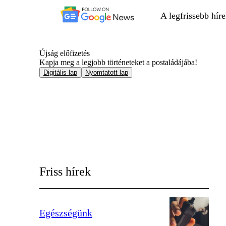
A legfrissebb hír
Újság előfizetés
Kapja meg a legjobb történeteket a postaládájába!
Digitális lap
Nyomtatott lap
Friss hírek
Egészségünk