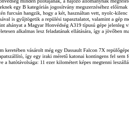
nvédség minden pilótájának, a hajózó állománynak megfelelő
leknek egy B kategóriás jogosítvány megszerzéséhez előírnak 
én furcsán hangzik, hogy a két, használtan vett, nyolc-kilenc
ával is gyűjtögetik a repülési tapasztalatot, valamint a gép m
int ahányat a Magyar Honvédség A319 típusú gépe jelenleg vi
letesen alkalmas lesz feladatának ellátására, így a jövőben m
m keretében vásárolt még egy Dassault Falcon 7X repülőgépet 
apatszállító, így egy iraki méretű katonai kontingens fel sem 
e a hatótávolsága: 11 ezer kilométert képes megtenni leszállá