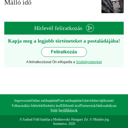
Málló idő
Hírlevél feliratkozás
Kapja meg a legjobb történeteket a postaládájába!
Feliratkozás
A feliratkozással Ön elfogadta a
Szabályzatunkat
Impresszum
Online médiaajánlat
Print médiaajánlat
Adatvédelmi tájékoztató
Felhasználási feltételek
Hirdetési ászf
Előfizetői ászf
Partnereink
Játékszabályzat
Süti beállítások
A Szabad Föld kiadója a Mediaworks Hungary Zrt. © Minden jog
fenntartva. 2026