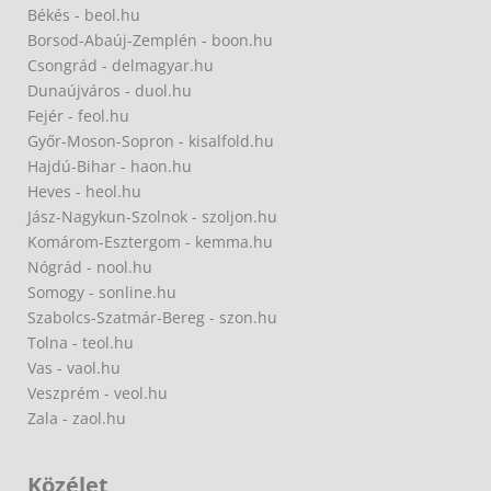
Békés - beol.hu
Borsod-Abaúj-Zemplén - boon.hu
Csongrád - delmagyar.hu
Dunaújváros - duol.hu
Fejér - feol.hu
Győr-Moson-Sopron - kisalfold.hu
Hajdú-Bihar - haon.hu
Heves - heol.hu
Jász-Nagykun-Szolnok - szoljon.hu
Komárom-Esztergom - kemma.hu
Nógrád - nool.hu
Somogy - sonline.hu
Szabolcs-Szatmár-Bereg - szon.hu
Tolna - teol.hu
Vas - vaol.hu
Veszprém - veol.hu
Zala - zaol.hu
Közélet