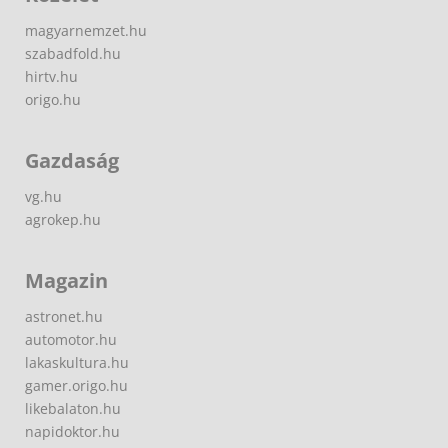
magyarnemzet.hu
szabadfold.hu
hirtv.hu
origo.hu
Gazdaság
vg.hu
agrokep.hu
Magazin
astronet.hu
automotor.hu
lakaskultura.hu
gamer.origo.hu
likebalaton.hu
napidoktor.hu