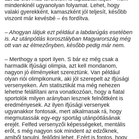
mindenkinél ugyanolyan folyamat. Lehet, hogy
valaki gyerekként, kamaszként jól teljesít, később
viszont már kevésbé – és fordítva.
– Ahogyan látjuk ezt például a labdarúgás esetében
is. Az utánpótlás korosztályban Magyarország még
ott van az élmezőnyben, később pedig már nem.
– Merthogy a sport ilyen. S bár ez még csak a
harmadik ifjúsági olimpia, azt kell mondanom,
nagyon jó élményeket szereztünk. Van például
olyan riói olimpikonunk, aki jól szerepelt az ifjúsági
versenyeken. Ám statisztikát ma még nehezen
lehetne felállítani arra vonatkozóan, hogy a fiatal
sportolók milyen arányban lesznek felnőttként is
eredményesek. Az ilyen ifjúsági versenyek
ugyanakkor fontosak, mert alkalmasak rá, hogy
megmutassák egy-egy sportág utánpótlásának
erejét. Felfed versenyzői képességeket, mentális
erőt, s még nagyon sok mindent az edzőknek,
amiből tanulni, fejlődni lehet. Ezért is fontos, hogy