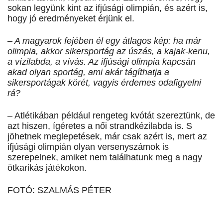
sokan legyünk kint az ifjúsági olimpián, és azért is,
hogy jó eredményeket érjünk el.
– A magyarok fejében él egy átlagos kép: ha már
olimpia, akkor sikersportág az úszás, a kajak-kenu,
a vízilabda, a vívás. Az ifjúsági olimpia kapcsán
akad olyan sportág, ami akár tágíthatja a
sikersportágak körét, vagyis érdemes odafigyelni
rá?
– Atlétikában például rengeteg kvótát szereztünk, de
azt hiszen, ígéretes a női strandkézilabda is. S
jöhetnek meglepetések, már csak azért is, mert az
ifjúsági olimpián olyan versenyszámok is
szerepelnek, amiket nem találhatunk meg a nagy
ötkarikás játékokon.
FOTÓ: SZALMÁS PÉTER