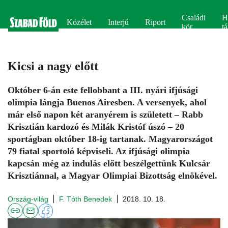
Családi
H
Közélet
Interjú
Riport
kör
tá
Kicsi a nagy előtt
Október 6-án este fellobbant a III. nyári ifjúsági
olimpia lángja Buenos Airesben. A versenyek, ahol
már első napon két aranyérem is született – Rabb
Krisztián kardozó és Milák Kristóf úszó – 20
sportágban október 18-ig tartanak. Magyarországot
79 fiatal sportoló képviseli. Az ifjúsági olimpia
kapcsán még az indulás előtt beszélgettünk Kulcsár
Krisztiánnal, a Magyar Olimpiai Bizottság elnökével.
Ország-világ
F. Tóth Benedek
2018. 10. 18.