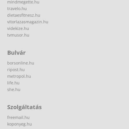
mindmegette.hu
travelo.hu
dietaesfitnesz.hu
vitorlazasmagazin.hu
videkize.hu
tvmusor.hu
Bulvár
borsonline.hu
ripost.hu
metropol.hu
life.hu
she.hu
Szolgáltatás
freemail.hu
koponyeg.hu