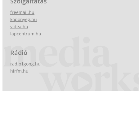
Szolgáltatás
freemail.hu
koponyeg.hu
videa.hu
lapcentrum.hu
Rádió
radio1gong.hu
hirfm.hu