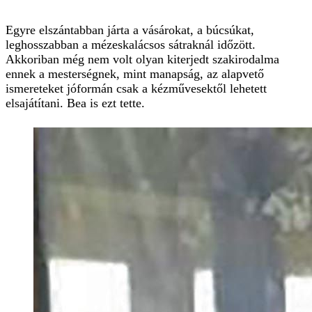
Egyre elszántabban járta a vásárokat, a búcsúkat,
leghosszabban a mézeskalácsos sátraknál időzött.
Akkoriban még nem volt olyan kiterjedt szakirodalma
ennek a mesterségnek, mint manapság, az alapvető
ismereteket jóformán csak a kézművesektől lehetett
elsajátítani. Bea is ezt tette.