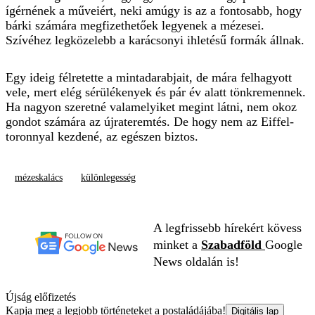
ígérnének a műveiért, neki amúgy is az a fontosabb, hogy
bárki számára megfizethetőek legyenek a mézesei.
Szívéhez legközelebb a karácsonyi ihletésű formák állnak.
Egy ideig félretette a mintadarabjait, de mára felhagyott
vele, mert elég sérülékenyek és pár év alatt tönkremennek.
Ha nagyon szeretné valamelyiket megint látni, nem okoz
gondot számára az újrateremtés. De hogy nem az Eiffel-
toronnyal kezdené, az egészen biztos.
mézeskalács
különlegesség
A legfrissebb hírekért kövess
minket a
Szabadföld
Google
News oldalán is!
Újság előfizetés
Kapja meg a legjobb történeteket a postaládájába!
Digitális lap