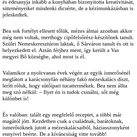
és édesanyja inkább a konyhában bizonyította kreativitását,
süteményeiket mindenki dicsérte, de a kézimunkázásban is
jeleskedtek.
Bea sok fortélyt ellesett tőlük, mézes álmai azonban akkor
még nem voltak, merthogy cipőfelsőrész-készítőnek tanult.
Szülei Nemeskeresztúron laktak, ő Sárváron tanult és ott is
helyezkedett el. Aztán férjhez ment, így került a Vas
megyei Bő községbe, ahol most is él.
Valamikor a nyolcvanas évek végén az egyik ismerősénél
meglátott a karácsonyfán néhány fakó mézeskalács díszt,
lerítt róluk, hogy sütőipari tu­cat­termékek. Bea nem állta
meg szó nélkül: – Ilyet én is tudok csinálni, sőt még
különbet is!
És valóban: talált egy megfelelő receptet, a többi már
magától jött. Kezdetben csak a családnak, barátoknak,
ismerősöknek jutott a mézeskalácsaiból, háziasszonyként
ennyivel beérte. De a kíváncsiság vitte tovább!