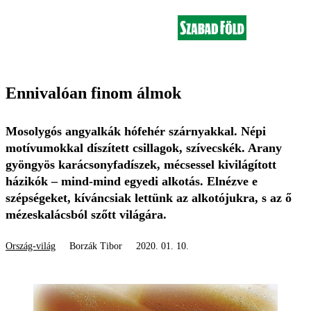
Ennivalóan finom álmok
Mosolygós angyalkák hófehér szárnyakkal. Népi
motívumokkal díszített csillagok, szívecskék. Arany
gyöngyös karácsonyfadíszek, mécsessel kivilágított
házikók – mind-mind egyedi alkotás. Elnézve e
szépségeket, kíváncsiak lettünk az alkotójukra, s az ő
mézeskalácsból szőtt világára.
Ország-világ
Borzák Tibor
2020. 01. 10.