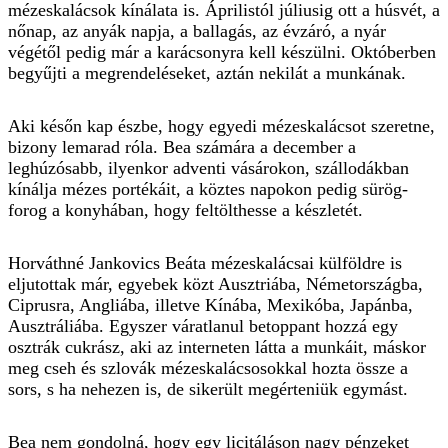
mézeskalácsok kínálata is. Áprilistól júliusig ott a húsvét, a
nőnap, az anyák napja, a ballagás, az évzáró, a nyár
végétől pedig már a karácsonyra kell készülni. Októberben
begyűjti a megrendeléseket, aztán nekilát a munkának.
Aki későn kap észbe, hogy egyedi mézeskalácsot szeretne,
bizony lemarad róla. Bea számára a december a
leghúzósabb, ilyenkor adventi vásárokon, szállodákban
kínálja mézes portékáit, a köztes napokon pedig sürög-
forog a konyhában, hogy feltölthesse a készletét.
Horváthné Jankovics Beáta mézeskalácsai külföldre is
eljutottak már, egyebek közt Ausztriába, Németországba,
Ciprusra, Angliába, illetve Kínába, Mexikóba, Japánba,
Ausztráliába. Egyszer váratlanul betoppant hozzá egy
osztrák cukrász, aki az interneten látta a munkáit, máskor
meg cseh és szlovák mézeskalácsosokkal hozta össze a
sors, s ha nehezen is, de sikerült megérteniük egymást.
Bea nem gondolná, hogy egy licitáláson nagy pénzeket