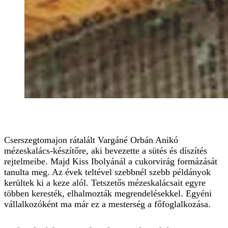
Cserszegtomajon rátalált Vargáné Orbán Anikó
mézeskalács-készítőre, aki bevezette a sütés és díszítés
rejtelmeibe. Majd Kiss Ibolyánál a cukorvirág formázását
tanulta meg. Az évek teltével szebbnél szebb példányok
kerültek ki a keze alól. Tetszetős mézeskalácsait egyre
többen keresték, elhalmozták megrendelésekkel. Egyéni
vállalkozóként ma már ez a mesterség a főfoglalkozása.