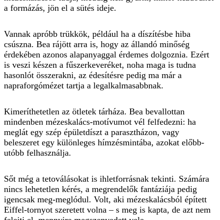
a formázás, jön el a sütés ideje.
Vannak apróbb trükkök, például ha a díszítésbe hiba
csúszna. Bea rájött arra is, hogy az állandó minőség
érdekében azonos alapanyaggal érdemes dolgoznia. Ezért
is veszi készen a fűszerkeveréket, noha maga is tudna
hasonlót összerakni, az édesítésre pedig ma már a
napraforgómézet tartja a legalkalmasabbnak.
Kimeríthetetlen az ötletek tárháza. Bea bevallottan
mindenben mézeskalács-motívumot vél felfedezni: ha
meglát egy szép épületdíszt a parasztházon, vagy
beleszeret egy különleges hímzésmintába, azokat előbb-
utóbb felhasználja.
Sőt még a tetoválásokat is ihletforrásnak tekinti. Számára
nincs lehetetlen kérés, a megrendelők fantáziája pedig
igencsak meg-meglódul. Volt, aki mézeskalácsból épített
Eiffel-tornyot szeretett volna – s meg is kapta, de azt nem