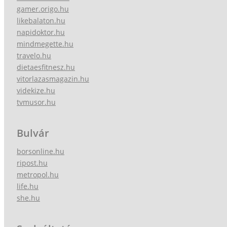
gamer.origo.hu
likebalaton.hu
napidoktor.hu
mindmegette.hu
travelo.hu
dietaesfitnesz.hu
vitorlazasmagazin.hu
videkize.hu
tvmusor.hu
Bulvár
borsonline.hu
ripost.hu
metropol.hu
life.hu
she.hu