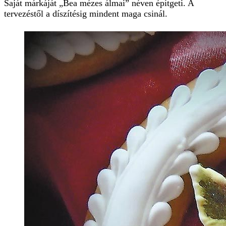
Saját márkáját „Bea mézes álmai” néven építgeti. A
tervezéstől a díszítésig mindent maga csinál.