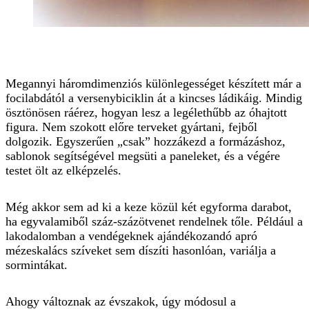
Megannyi háromdimenziós különlegességet készített már a
focilabdától a versenybiciklin át a kincses ládikáig. Mindig
ösztönösen ráérez, hogyan lesz a legélethűbb az óhajtott
figura. Nem szokott előre terveket gyártani, fejből
dolgozik. Egyszerűen „csak” hozzákezd a formázáshoz,
sablonok segítségével megsüti a paneleket, és a végére
testet ölt az elképzelés.
Még akkor sem ad ki a keze közül két egyforma darabot,
ha egyvalamiből száz-százötvenet rendelnek tőle. Például a
lakodalomban a vendégeknek ajándékozandó apró
mézeskalács szíveket sem díszíti hasonlóan, variálja a
sormintákat.
Ahogy változnak az évszakok, úgy módosul a