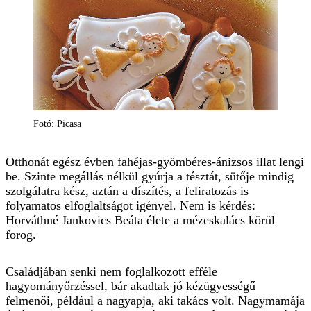
Fotó: Picasa
Otthonát egész évben fahéjas-gyömbéres-ánizsos illat lengi
be. Szinte megállás nélkül gyúrja a tésztát, sütője mindig
szolgálatra kész, aztán a díszítés, a feliratozás is
folyamatos elfoglaltságot igényel. Nem is kérdés:
Horváthné Jankovics Beáta élete a mézeskalács körül
forog.
Családjában senki nem foglalkozott efféle
hagyományőrzéssel, bár akadtak jó kézügyességű
felmenői, például a nagyapja, aki takács volt. Nagymamája