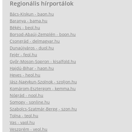
Regionális hírportálok
Bács-Kiskun - baon.hu
Baranya - bama.hu
Békés - beol.hu
Borsod-Abaúj-Zemplén - boon.hu
Csongrád - delmagyar.hu
Dunaújváros - duol.hu
Fejér - feol.hu
Győr-Moson-Sopron - kisalfold.hu
Hajdú-Bihar - haon.hu
Heves - heol.hu
Jász-Nagykun-Szolnok - szoljon.hu
Komárom-Esztergom - kemma.hu
Nógrád - nool.hu
Somogy - sonline.hu
Szabolcs-Szatmár-Bereg - szon.hu
Tolna - teol.hu
Vas - vaol.hu
Veszprém - veol.hu