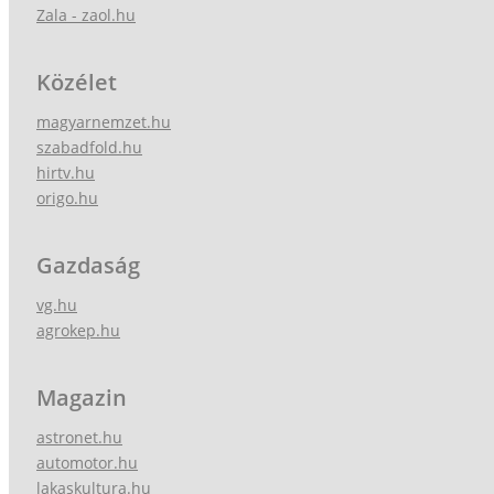
Zala - zaol.hu
Közélet
magyarnemzet.hu
szabadfold.hu
hirtv.hu
origo.hu
Gazdaság
vg.hu
agrokep.hu
Magazin
astronet.hu
automotor.hu
lakaskultura.hu