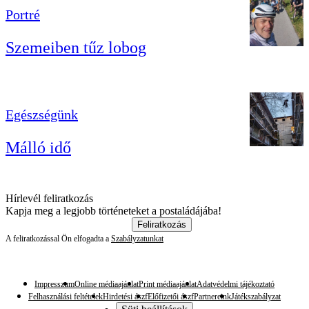
Portré
Szemeiben tűz lobog
Egészségünk
Málló idő
Hírlevél feliratkozás
Kapja meg a legjobb történeteket a postaládájába!
Feliratkozás
A feliratkozással Ön elfogadta a
Szabályzatunkat
Impresszum
Online médiaajánlat
Print médiaajánlat
Adatvédelmi tájékoztató
Felhasználási feltételek
Hirdetési ászf
Előfizetői ászf
Partnereink
Játékszabályzat