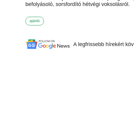
befolyásoló, sorsfordító hétvégi voksolásról.
ajánló
A legfrissebb hírekért kö