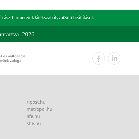
ői ászf
Partnereink
Játékszabályzat
Süti beállítások
ntartva. 2026
t és változatos
övőnk záloga.
ripost.hu
metropol.hu
life.hu
she.hu