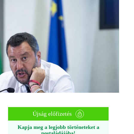
Újság előfizetés
Kapja meg a legjobb történeteket a
postaládájába!