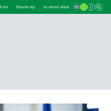
di kör
Házunk tája
Az olvasó oldala