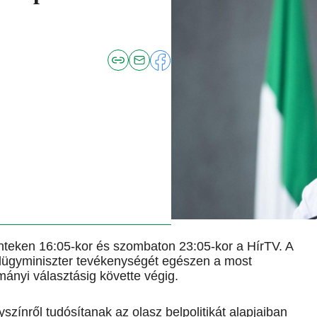
pénteken 16:05-kor és szombaton 23:05-kor a HírTV. A
belügyminiszter tevékenységét egészen a most
mányi választásig követte végig.
zínről tudósítanak az olasz belpolitikát alapjaiban