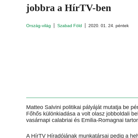
jobbra a HírTV-ben
Ország-világ
Szabad Föld
2020. 01. 24. péntek
Matteo Salvini politikai pályáját mutatja be 
Főhős különkiadása a volt olasz jobboldali 
vasárnapi calabriai és Emilia-Romagnai tarto
A HírTV Híradójának munkatársai pedig a helys