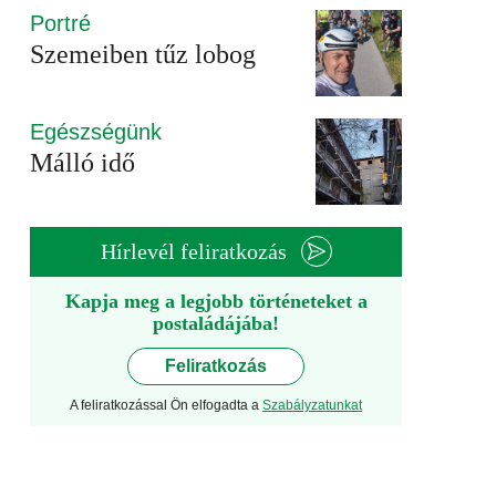
Portré
Szemeiben tűz lobog
Egészségünk
Málló idő
Hírlevél feliratkozás
Kapja meg a legjobb történeteket a
postaládájába!
Feliratkozás
A feliratkozással Ön elfogadta a
Szabályzatunkat