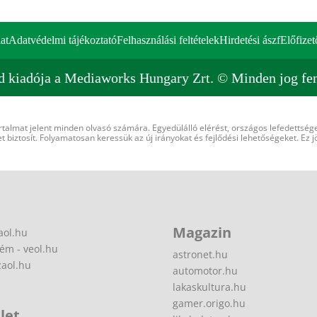
at
Adatvédelmi tájékoztató
Felhasználási feltételek
Hirdetési ászf
Előfizet
d kiadója a Mediaworks Hungary Zrt. © Minden jog fen
rtalmat jelent minden olvasó számára. Egyedülálló elérést, országos lefedettsége
 biztosít. Folyamatosan keressük az új irányokat és fejlődési lehetőségeket. Ez j
Magazin
aol.hu
ém - veol.hu
astronet.hu
zaol.hu
automotor.hu
lakaskultura.hu
gamer.origo.hu
let