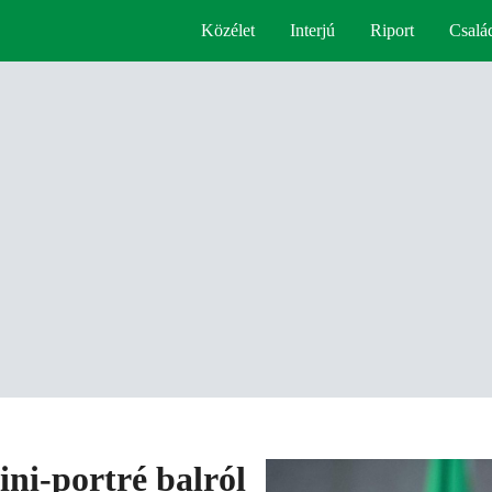
Közélet
Interjú
Riport
Csalá
ini-portré balról