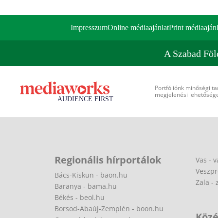
Impresszum
Online médiaajánlat
Print médiaajánl
A Szabad Föl
Portfóliónk minőségi ta
megjelenési lehetőséget
Regionális hírportálok
Vas - v
Veszpr
Bács-Kiskun - baon.hu
Zala - 
Baranya - bama.hu
Békés - beol.hu
Borsod-Abaúj-Zemplén - boon.hu
Közé