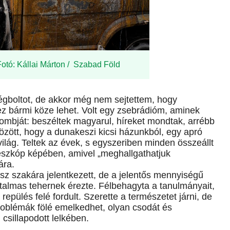
otó: Kállai Márton / Szabad Föld
gboltot, de akkor még nem sejtettem, hogy
ez bármi köze lehet. Volt egy zsebrádióm, aminek
ombját: beszéltek magyarul, híreket mondtak, arrébb
zött, hogy a dunakeszi kicsi házunkból, egy apró
világ. Teltek az évek, s egyszeriben minden összeállt
leszkóp képében, amivel „meghallgathatjuk
lára.
 szakára jelentkezett, de a jelentős mennyiségű
talmas tehernek érezte. Félbehagyta a tanulmányait,
repülés felé fordult. Szerette a természetet járni, de
a problémák fölé emelkedhet, olyan csodát és
 csillapodott lelkében.