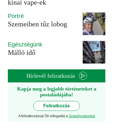
kínai vape-ek
Portré
Szemeiben tűz lobog
Egészségünk
Málló idő
Hírlevél feliratkozás
Kapja meg a legjobb történeteket a
postaládájába!
Feliratkozás
A feliratkozással Ön elfogadta a
Szabályzatunkat