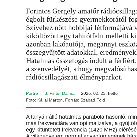
Forintos Gergely amatőr rádiócsillag
égbolt fürkészése gyermekkorától fog
Szívéhez nőtt hobbijai létformájává 
kiköltözött egy tahitótfalu melletti k
azonban lakóautója, megannyi eszköz
összegyűjtött adatokkal, eredményekk
Hatalmas összefogás indult a férfiért
a szenvedélyét, s hogy megvalósíthas
rádiócsillagászati élményparkot.
Portré
B. Pintér Dalma
2026. 02. 23. hétfő
Fotó: Kállai Márton, Forrás: Szabad Föld
A tanyán álló hatalmas parabola hasonló, min
más frekvenciára van optimalizálva, a gyűjtő
egy kitüntetett frekvencia (1420 MHz) elérésé
A világegyetem normál anyagtömegének hár