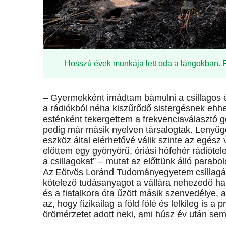
Hosszú évek munkája lett oda a lángokban. F
– Gyermekként imádtam bámulni a csillagos é
a rádiókból néha kiszűrődő sistergésnek ehh
esténként tekergettem a frekvenciaválasztó g
pedig már másik nyelven társalogtak. Lenyűgö
eszköz által elérhetővé válik szinte az egész 
előttem egy gyönyörű, óriási hófehér rádióte
a csillagokat” – mutat az előttünk álló parabo
Az Eötvös Loránd Tudományegyetem csillagász
kötelező tudásanyagot a vállára nehezedő ha
és a fiatalkora óta űzött másik szenvedélye, a 
az, hogy fizikailag a föld fölé és lelkileg is 
örömérzetet adott neki, ami húsz év után sem