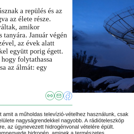
ásznak a repülés és az
va az élete része.
váltak, amikor
is tanyára. Január végén
ével, az évek alatt
el együtt porig égett.
, hogy folytathassa
sa az álmát: egy
t amit a műholdas televízió-vételhez használunk, csak
felülete nagyságrendekkel nagyobb. A rádióteleszkóp
re, az úgynevezett hidrogénvonal vételére épült.
omnegyede hidrogén, aminek a természetes