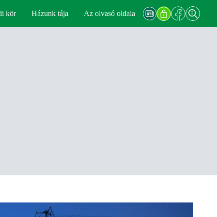
di kör
Házunk tája
Az olvasó oldala