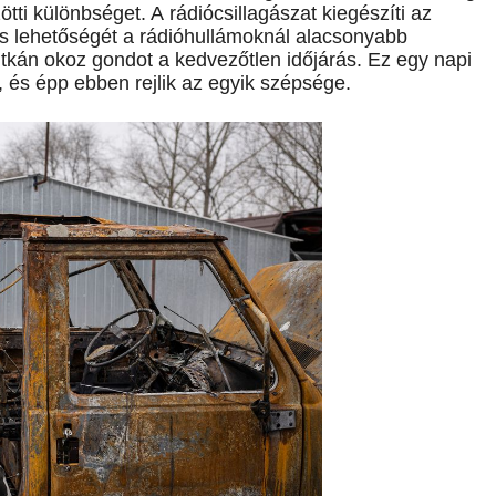
tti különbséget. A rádiócsillagászat kiegészíti az
jtés lehetőségét a rádióhullámoknál alacsonyabb
itkán okoz gondot a kedvezőtlen időjárás. Ez egy napi
, és épp ebben rejlik az egyik szépsége.