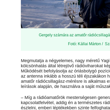
Gergely számára az amatőr rádiócsillagás
Fotó: Kállai Márton / S
Megmutatja a négyelemes, nagy méretű Yagi an
kölcsönhatás által létrejövő rádióviharokat kép
Működését befolyásolja az óriásbolygó pozíció
az antenna inkább a hosszú téli éjszakákon has
amatőr rádiócsillagász-mérésre is alkalmas e
leírások alapján, de használva a saját műszak
– Míg a rádióamatőrök mesterségesen generált
kapcsolatfelvétel, addig én a természetes rá
észlelni, emberi léptékekben szinte felfoghat