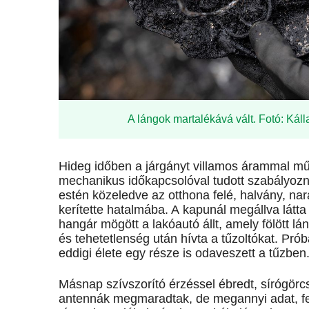
A lángok martalékává vált. Fotó: Kál
Hideg időben a járgányt villamos árammal mű
mechanikus időkapcsolóval tudott szabályozni 
estén közeledve az otthona felé, halvány, nar
kerítette hatalmába. A kapunál megállva látta 
hangár mögött a lakóautó állt, amely fölött l
és tehetetlenség után hívta a tűzoltókat. Prób
eddigi élete egy része is odaveszett a tűzben
Másnap szívszorító érzéssel ébredt, sírógörcs
antennák megmaradtak, de megannyi adat, fe