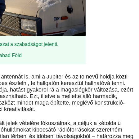
zat a szabadságot jelenti.
zabad Föld
tennát is, ami a Jupiter és az Io nevű holdja közti
es észlelni, fejhallgatón keresztül hallhatóvá tenni.
ja, hatást gyakorol rá a magas­légkör változása, ezért
ználható. Ezt, illetve a mellette álló harmadik,
szközt mindet maga építette, meglévő konstruk­ció­
i kreativitását.
 jelek vételére fókuszálnak, a céljuk a kétoldalú
dióhullámokat kibocsátó rádióforrásokat szeretném
atlan térbeni és időbeni távolságokból – határozza meg