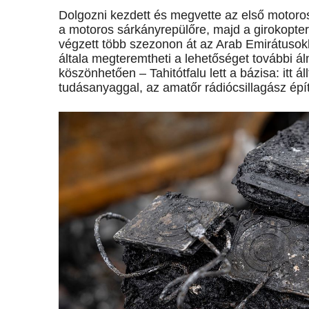
Dolgozni kezdett és megvette az első motoros 
a motoros sárkányrepülőre, majd a giro­kop­ter
végzett több szezonon át az Arab Emirátusokba
általa megteremtheti a lehetőséget további á
köszönhetően – Tahitótfalu lett a bázisa: itt á
tudásanyaggal, az amatőr rádiócsillagász ép