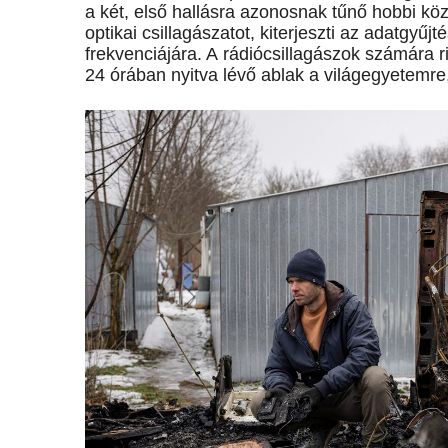
a két, első hallásra azonosnak tűnő hobbi közö
optikai csillagászatot, kiterjeszti az adatgyű
frekvenciájára. A rádiócsillagászok számára r
24 órában nyitva lévő ablak a világegyetemre