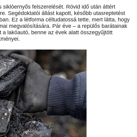
siklóernyős felszerelését. Rövid idő után áttért
­re. Segédoktatói állást kapott, később utasreptetést
n. Ez a létforma céltudatossá tette, mert látta, hogy
lmai megvalósítására. Pár éve – a repülős barátainak
llt a lakóautó, benne az évek alatt összegyűjtött
ítményei.