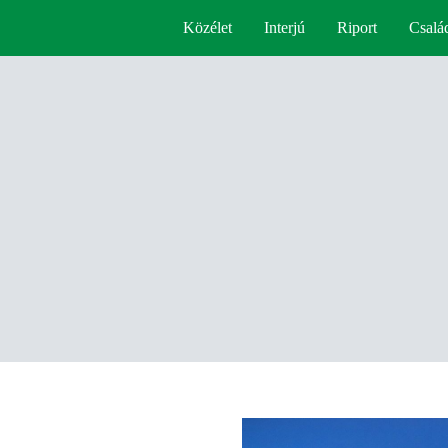
Közélet
Interjú
Riport
Csalá