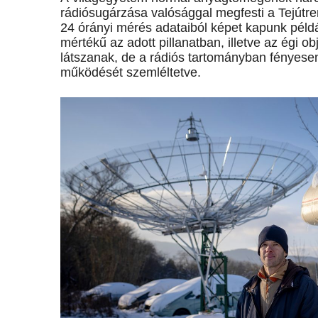
rádiósugárzása valósággal megfesti a Tejútren
24 órányi mérés adataiból képet kapunk példá
mértékű az adott pillanatban, illetve az égi
látszanak, de a rá­­diós­ tartományban fény
működését szemléltetve.