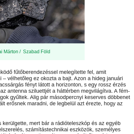
lai Márton / Szabad Föld
ködő fűtőberendezéssel melegítette fel, amit
– vélhetőleg ez okozta a bajt. Azon a hideg januári
acssárgás fényt látott a horizonton, s egy rossz érzés
az antenna sziluettjét a háttérben megvilágítva. A fém­
ángok gyűltek. Alig pár másodpercnyi keserves döbbenet
ált erősnek maradni, de legbelül azt érezte, hogy az
.
 kerülgette, mert bár a rádióteleszkóp és az egyéb
lszerelés, számítástechnikai eszközök, személyes