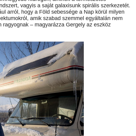
dszert, vagyis a saját galaxisunk spirális szerkezetét.
ul arról, hogy a Föld sebessége a Nap körül milyen
 objektumokról, amik szabad szemmel egyál­talán nem
esen ragyognak – magyarázza Gergely az eszköz