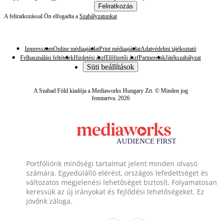
Feliratkozás
A feliratkozással Ön elfogadta a
Szabályzatunkat
Impresszum
Online médiaajánlat
Print médiaajánlat
Adatvédelmi tájékoztató
Felhasználási feltételek
Hirdetési ászf
Előfizetői ászf
Partnereink
Játékszabályzat
Süti beállítások
A Szabad Föld kiadója a Mediaworks Hungary Zrt. © Minden jog
fenntartva. 2026
Portfóliónk minőségi tartalmat jelent minden olvasó
számára. Egyedülálló elérést, országos lefedettséget és
változatos megjelenési lehetőséget biztosít. Folyamatosan
keressük az új irányokat és fejlődési lehetőségeket. Ez
jövőnk záloga.