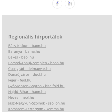
Regionális hírportálok
Bács-Kiskun - baon.hu
Baranya - bama.hu
Békés - beol.hu
Borsod-Abaúj-Zemplén - boon.hu
Csongrád - delmagyar.hu
Dunaújváros - duol.hu
Fejér - feol.hu
Győr-Moson-Sopron - kisalfold.hu
Hajdú-Bihar - haon.hu
Heves - heol.hu
Jász-Nagykun-Szolnok - szoljon.hu
Komárom-Esztergom - kemma.hu