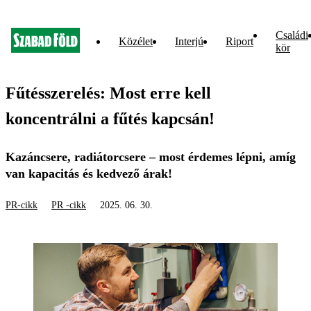
Családi
Közélet
Interjú
Riport
kör
Fűtésszerelés: Most erre kell
koncentrálni a fűtés kapcsán!
Kazáncsere, radiátorcsere – most érdemes lépni, amíg
van kapacitás és kedvező árak!
PR-cikk
PR -cikk
2025. 06. 30.