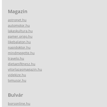
Magazin
astronet.hu
automotor.hu
lakaskultura.hu
gamer.origo.hu
likebalaton.hu
napidoktor.hu
mindmegette.hu
travelo.hu
dietaesfitnesz.hu
vitorlazasmagazin.hu
videkize.hu
tvmusor.hu
Bulvár
borsonline.hu