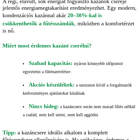
A régi, elavult, sok energiát fogyasztó kazánok cseréje
jelentős energiamegtakarítást eredményezhet. Egy modern,
kondenzációs kazánnal akár
20–30%-kal is
csökkenthetők a fűtésszámlák
,
miközben a komfortérzet
is nő.
Miért most érdemes kazánt cserélni?
Szabad kapacitás:
nyáron könnyebb időpontot
egyeztetni a fűtésszerelésre.
Akciós készülékek:
a szezonon kívül a forgalmazók
kedvezményes ajánlatokat kínálnak.
Nincs hideg:
a kazáncsere során nem marad fűtés nélkül
a család, nem kell sietni, nem kell aggódni.
Tipp:
a kazáncsere ideális alkalom a komplett
fűtésrendszer ellenőrzésére is. Ha szükséges, érdemes a