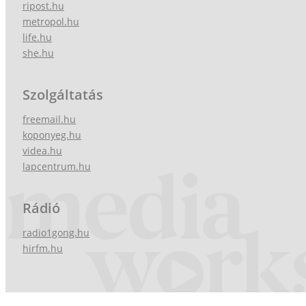
ripost.hu
metropol.hu
life.hu
she.hu
Szolgáltatás
freemail.hu
koponyeg.hu
videa.hu
lapcentrum.hu
Rádió
radio1gong.hu
hirfm.hu