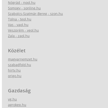
Nógrád - nool.hu
Somogy - sonline.hu
Szabolcs-Szatmár-Bereg - szon.hu
Tolna - teol.hu
Vas - vaol.hu
Veszprém - veol.hu
Zala - zaol.hu
Közélet
magyarnemzet.hu
szabadfold.hu
hirtv.hu
origo.hu
Gazdaság
vg.hu
agrokep.hu