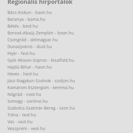
Regionális hírportálok
Bács-Kiskun - baon.hu
Baranya - bama.hu
Békés - beol.hu
Borsod-Abaúj-Zemplén - boon.hu
Csongrád - delmagyar.hu
Dunaújváros - duol.hu
Fejér - feol.hu
Győr-Moson-Sopron - kisalfold.hu
Hajdú-Bihar - haon.hu
Heves - heol.hu
Jász-Nagykun-Szolnok - szoljon.hu
Komárom-Esztergom - kemma.hu
Nógrád - nool.hu
Somogy - sonline.hu
Szabolcs-Szatmár-Bereg - szon.hu
Tolna - teol.hu
Vas - vaol.hu
Veszprém - veol.hu