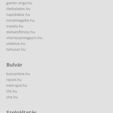
gamer.origo.hu
likebalaton.hu
napidoktor.hu
mindmegette.hu
travelo.hu
dietaesfitnesz.hu
vitorlazasmagazin.hu
videkize.hu
tvmusor.hu
Bulvár
borsonline.hu
ripost.hu
metropol.hu
life.hu
she.hu
Szolgáltatás