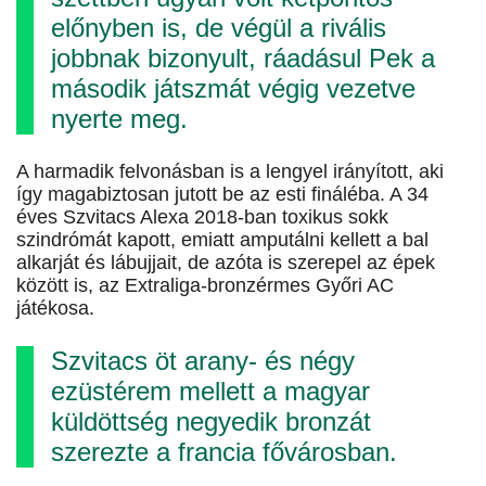
előnyben is, de végül a rivális
jobbnak bizonyult, ráadásul Pek a
második játszmát végig vezetve
nyerte meg.
A harmadik felvonásban is a lengyel irányított, aki
így magabiztosan jutott be az esti fináléba. A 34
éves Szvitacs Alexa 2018-ban toxikus sokk
szindrómát kapott, emiatt amputálni kellett a bal
alkarját és lábujjait, de azóta is szerepel az épek
között is, az Extraliga-bronzérmes Győri AC
játékosa.
Szvitacs öt arany- és négy
ezüstérem mellett a magyar
küldöttség negyedik bronzát
szerezte a francia fővárosban.