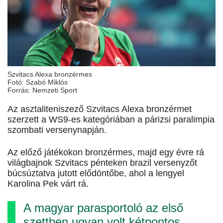
Szvitacs Alexa bronzérmes
Fotó: Szabó Miklós
Forrás: Nemzeti Sport
Az asztaliteniszező Szvitacs Alexa bronzérmet
szerzett a WS9-es kategóriában a párizsi paralimpia
szombati versenynapján.
Az előző játékokon bronzérmes, majd egy évre rá
világbajnok Szvitacs pénteken brazil versenyzőt
búcsúztatva jutott elődöntőbe, ahol a lengyel
Karolina Pek várt rá.
A magyar parasportoló az első
szettben ugyan volt kétpontos