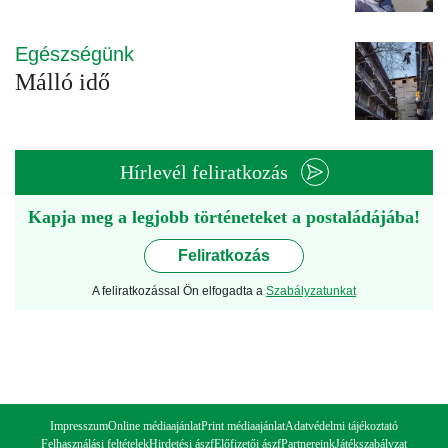
Egészségünk
Málló idő
Hírlevél feliratkozás
Kapja meg a legjobb történeteket a postaládájába!
Feliratkozás
A feliratkozással Ön elfogadta a
Szabályzatunkat
Impresszum
Online médiaajánlat
Print médiaajánlat
Adatvédelmi tájékoztató
Felhasználási feltételek
Hirdetési ászf
Előfizetői ászf
Partnereink
Játékszabályzat