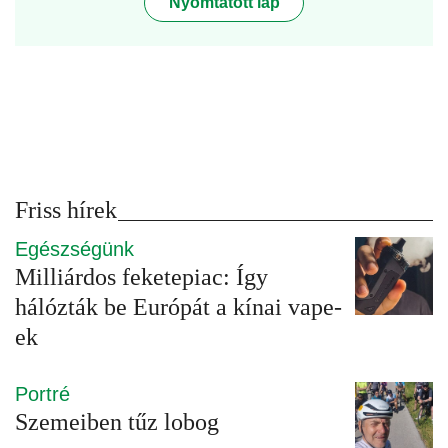
Nyomtatott lap
Friss hírek
Egészségünk
Milliárdos feketepiac: Így
hálózták be Európát a kínai vape-
ek
Portré
Szemeiben tűz lobog