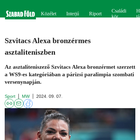
Családi
H
Közélet
Interjú
Riport
kör
tá
Szvitacs Alexa bronzérmes
asztaliteniszben
Az asztaliteniszező Szvitacs Alexa bronzérmet szerzett
a WS9-es kategóriában a párizsi paralimpia szombati
versenynapján.
Sport
MW
2024. 09. 07.