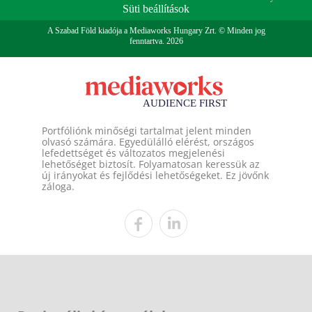
Süti beállítások
A Szabad Föld kiadója a Mediaworks Hungary Zrt. © Minden jog
fenntartva. 2026
Portfóliónk minőségi tartalmat jelent minden
olvasó számára. Egyedülálló elérést, országos
lefedettséget és változatos megjelenési
lehetőséget biztosít. Folyamatosan keressük az
új irányokat és fejlődési lehetőségeket. Ez jövőnk
záloga.