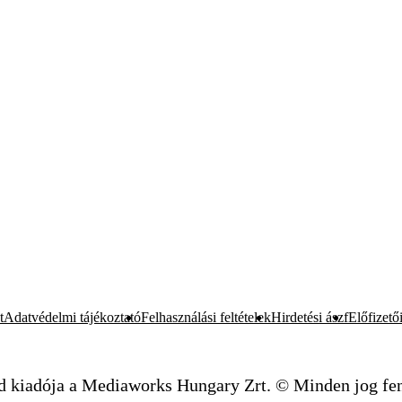
t
Adatvédelmi tájékoztató
Felhasználási feltételek
Hirdetési ászf
Előfizetői
d kiadója a Mediaworks Hungary Zrt. © Minden jog fen