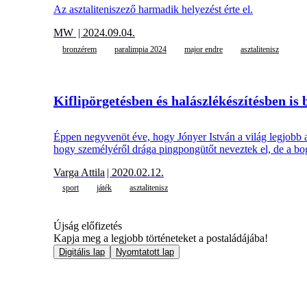
Az asztaliteniszező harmadik helyezést érte el.
MW
| 2024.09.04.
bronzérem
paralimpia 2024
major endre
asztalitenisz
Kiflipörgetésben és halászlékészítésben is
Éppen negyvenöt éve, hogy Jónyer István a világ legjobb a
hogy személyéről drága pingpongütőt neveztek el, de a bogr
Varga Attila
| 2020.02.12.
sport
játék
asztalitenisz
Újság előfizetés
Kapja meg a legjobb történeteket a postaládájába!
Digitális lap
Nyomtatott lap