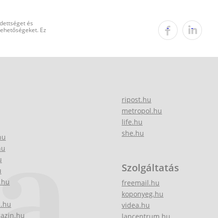
edettséget és
 lehetőségeket. Ez
ripost.hu
metropol.hu
life.hu
she.hu
hu
hu
u
Szolgáltatás
u
.hu
freemail.hu
koponyeg.hu
z.hu
videa.hu
gazin.hu
lapcentrum.hu