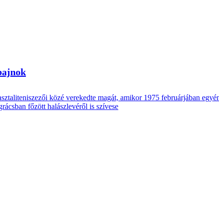
 bajnok
sztaliteniszezői közé verekedte magát, amikor 1975 februárjában egyéni
ácsban főzött halászlevéről is szívese