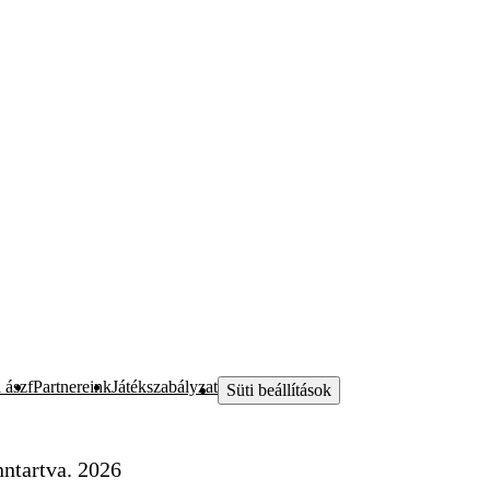
 ászf
Partnereink
Játékszabályzat
Süti beállítások
ntartva. 2026