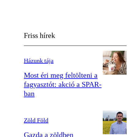
Friss hírek
Házunk tája
Most éri meg feltölteni a
fagyasztót: akció a SPAR-
ban
Zöld Föld
Gazda a zöldben