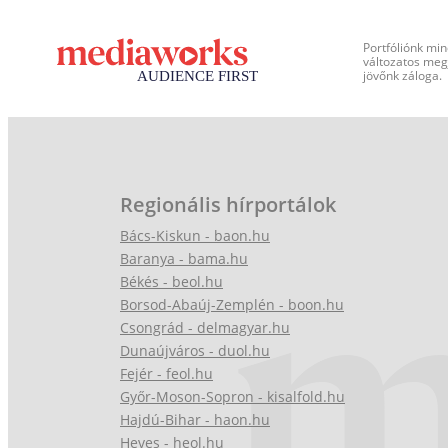
Portfóliónk min
változatos megj
jövőnk záloga.
Regionális hírportálok
Bács-Kiskun - baon.hu
Baranya - bama.hu
Békés - beol.hu
Borsod-Abaúj-Zemplén - boon.hu
Csongrád - delmagyar.hu
Dunaújváros - duol.hu
Fejér - feol.hu
Győr-Moson-Sopron - kisalfold.hu
Hajdú-Bihar - haon.hu
Heves - heol.hu