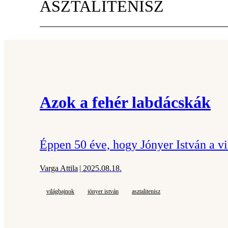
ASZTALITENISZ
Azok a fehér labdácskák
Éppen 50 éve, hogy Jónyer István a vi
Varga Attila
| 2025.08.18.
világbajnok
jónyer istván
asztalitenisz