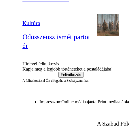
Kultúra
Odüsszeusz ismét partot
ér
Hírlevél feliratkozás
Kapja meg a legjobb történeteket a postaládájába!
Feliratkozás
A feliratkozással Ön elfogadta a
Szabályzatunkat
Impresszum
Online médiaajánlat
Print médiaajánla
A Szabad Föl