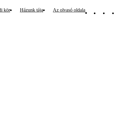
di kör
Házunk tája
Az olvasó oldala