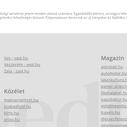
őségi tartalmat jelent minden olvasó számára. Egyedülálló elérést, országos lef
elenési lehetőséget biztosít. Folyamatosan keressük az új irányokat és fejlődési
Magazin
Vas - vaol.hu
Veszprém - veol.hu
astronet.hu
Zala - zaol.hu
automotor.hu
lakaskultura.
gamer.origo.
Közélet
likebalaton.h
napidoktor.h
magyarnemzet.hu
mindmegette
szabadfold.hu
travelo.hu
hirtv.hu
dietaesfitnes
origo.hu
vitorlazasma