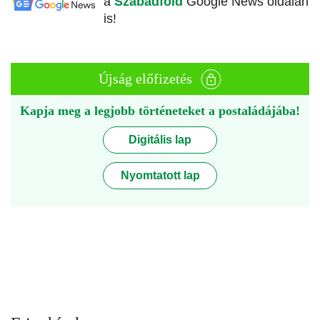
a
Szabadföld
Google News oldalán
is!
Újság előfizetés
Kapja meg a legjobb történeteket a postaládájába!
Digitális lap
Nyomtatott lap