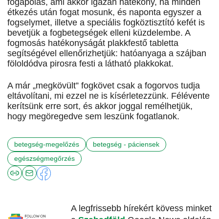
fogápolás, ami akkor igazán hatékony, ha minden
étkezés után fogat mosunk, és naponta egyszer a
fogselymet, illetve a speciális fogköztisztító kefét is
bevetjük a fogbetegségek elleni küzdelembe. A
fogmosás hatékonyságát plakkfestő tabletta
segítségével ellenőrizhetjük: hatóanyaga a szájban
föloldódva pirosra festi a látható plakkokat.
A már „megkövült” fogkövet csak a fogorvos tudja
eltávolítani, mi ezzel ne is kísérletezzünk. Félévente
kerítsünk erre sort, és akkor joggal remélhetjük,
hogy megöregedve sem leszünk fogatlanok.
betegség-megelőzés
betegség - páciensek
egészségmegőrzés
A legfrissebb hírekért kövess minket