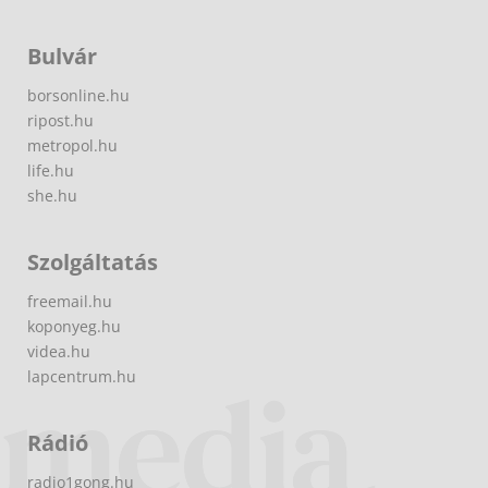
Bulvár
borsonline.hu
ripost.hu
metropol.hu
life.hu
she.hu
Szolgáltatás
freemail.hu
koponyeg.hu
videa.hu
lapcentrum.hu
Rádió
radio1gong.hu