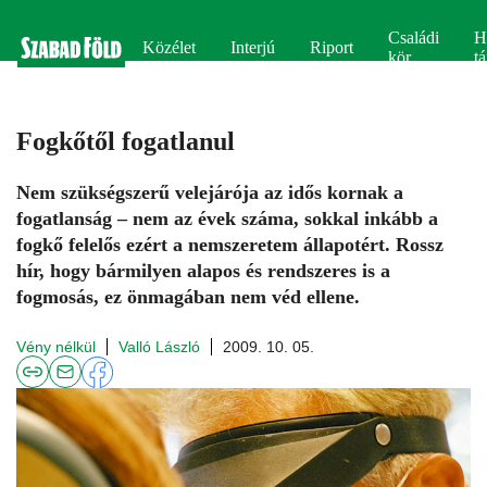
Családi
H
Közélet
Interjú
Riport
kör
tá
Fogkőtől fogatlanul
Nem szükségszerű velejárója az idős kornak a
fogatlanság – nem az évek száma, sokkal inkább a
fogkő felelős ezért a nemszeretem állapotért. Rossz
hír, hogy bármilyen alapos és rendszeres is a
fogmosás, ez önmagában nem véd ellene.
Vény nélkül
Valló László
2009. 10. 05.