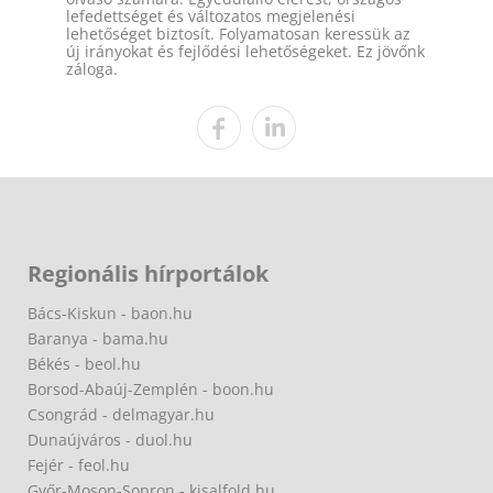
lefedettséget és változatos megjelenési
lehetőséget biztosít. Folyamatosan keressük az
új irányokat és fejlődési lehetőségeket. Ez jövőnk
záloga.
Regionális hírportálok
Bács-Kiskun - baon.hu
Baranya - bama.hu
Békés - beol.hu
Borsod-Abaúj-Zemplén - boon.hu
Csongrád - delmagyar.hu
Dunaújváros - duol.hu
Fejér - feol.hu
Győr-Moson-Sopron - kisalfold.hu