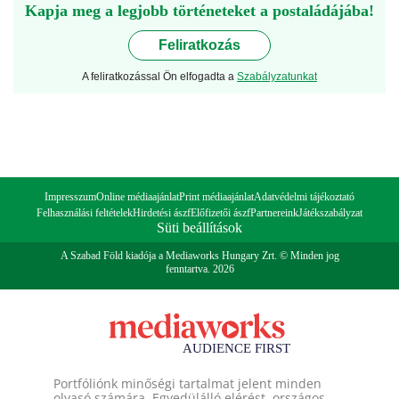
Kapja meg a legjobb történeteket a postaládájába!
Feliratkozás
A feliratkozással Ön elfogadta a
Szabályzatunkat
Impresszum
Online médiaajánlat
Print médiaajánlat
Adatvédelmi tájékoztató
Felhasználási feltételek
Hirdetési ászf
Előfizetői ászf
Partnereink
Játékszabályzat
Süti beállítások
A Szabad Föld kiadója a Mediaworks Hungary Zrt. © Minden jog
fenntartva. 2026
Portfóliónk minőségi tartalmat jelent minden
olvasó számára. Egyedülálló elérést, országos