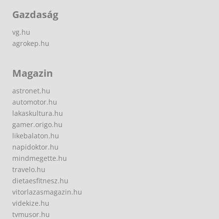
Gazdaság
vg.hu
agrokep.hu
Magazin
astronet.hu
automotor.hu
lakaskultura.hu
gamer.origo.hu
likebalaton.hu
napidoktor.hu
mindmegette.hu
travelo.hu
dietaesfitnesz.hu
vitorlazasmagazin.hu
videkize.hu
tvmusor.hu