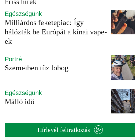
Friss hírek
Egészségünk
Milliárdos feketepiac: Így
hálózták be Európát a kínai vape-
ek
Portré
Szemeiben tűz lobog
Egészségünk
Málló idő
Hírlevél feliratkozás