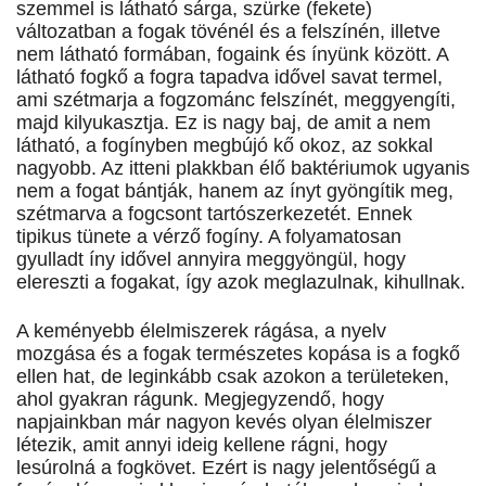
szemmel is látható sárga, szürke (fekete)
változatban a fogak tövénél és a felszínén, illetve
nem látható formában, fogaink és ínyünk között. A
látható fogkő a fogra tapadva idővel savat termel,
ami szétmarja a fogzománc felszínét, meggyengíti,
majd kilyukasztja. Ez is nagy baj, de amit a nem
látható, a fogínyben megbújó kő okoz, az sokkal
nagyobb. Az itteni plakkban élő baktériumok ugyanis
nem a fogat bántják, hanem az ínyt gyöngítik meg,
szétmarva a fogcsont tartószerkezetét. Ennek
tipikus tünete a vérző fogíny. A folyamatosan
gyulladt íny idővel annyira meggyöngül, hogy
elereszti a fogakat, így azok meglazulnak, kihullnak.
A keményebb élelmiszerek rágása, a nyelv
mozgása és a fogak természetes kopása is a fogkő
ellen hat, de leginkább csak azokon a területeken,
ahol gyakran rágunk. Megjegyzendő, hogy
napjainkban már nagyon kevés olyan élelmiszer
létezik, amit annyi ideig kellene rágni, hogy
lesúrolná a fogkövet. Ezért is nagy jelentőségű a