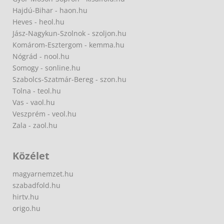
Hajdú-Bihar - haon.hu
Heves - heol.hu
Jász-Nagykun-Szolnok - szoljon.hu
Komárom-Esztergom - kemma.hu
Nógrád - nool.hu
Somogy - sonline.hu
Szabolcs-Szatmár-Bereg - szon.hu
Tolna - teol.hu
Vas - vaol.hu
Veszprém - veol.hu
Zala - zaol.hu
Közélet
magyarnemzet.hu
szabadfold.hu
hirtv.hu
origo.hu