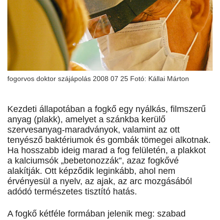
fogorvos doktor szájápolás 2008 07 25 Fotó: Kállai Márton
Kezdeti állapotában a fogkő egy nyálkás, filmszerű
anyag (plakk), amelyet a szánkba kerülő
szervesanyag-maradványok, valamint az ott
tenyésző baktériumok és gombák tömegei alkotnak.
Ha hosszabb ideig marad a fog felületén, a plakkot
a kalciumsók „bebetonozzák”, azaz fogkővé
alakítják. Ott képződik leginkább, ahol nem
érvényesül a nyelv, az ajak, az arc mozgásából
adódó természetes tisztító hatás.
A fogkő kétféle formában jelenik meg: szabad