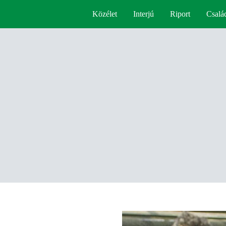
Közélet
Interjú
Riport
Csalá