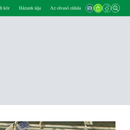
di kör
Házunk tája
Az olvasó oldala