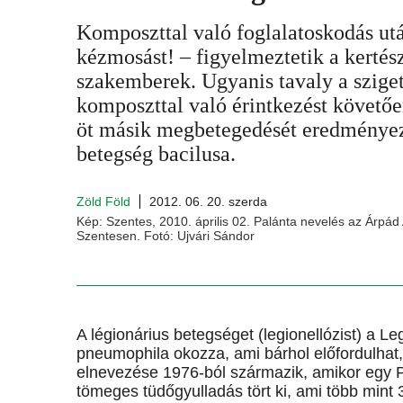
Komposzttal való foglalatoskodás ut
kézmosást! – figyelmeztetik a kertés
szakemberek. Ugyanis tavaly a szige
komposzttal való érintkezést követőe
öt másik megbetegedését eredményezt
betegség bacilusa.
Zöld Föld
2012. 06. 20. szerda
Kép: Szentes, 2010. április 02. Palánta nevelés az Árpád 
Szentesen. Fotó: Ujvári Sándor
A légionárius betegséget (legionellózist) a Le
pneumophila okozza, ami bárhol előfordulhat,
elnevezése 1976-ból származik, amikor egy Ph
tömeges tüdőgyulladás tört ki, ami több mint 3