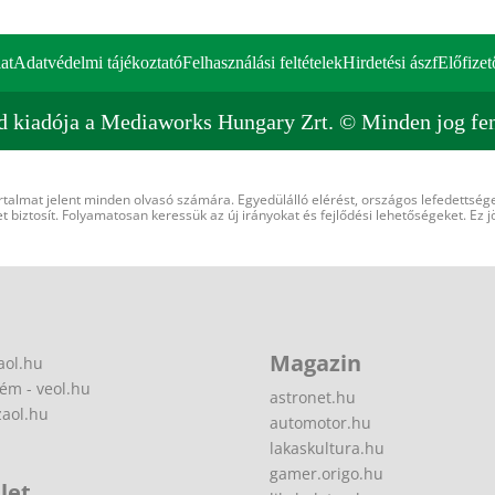
at
Adatvédelmi tájékoztató
Felhasználási feltételek
Hirdetési ászf
Előfizet
d kiadója a Mediaworks Hungary Zrt. © Minden jog fen
rtalmat jelent minden olvasó számára. Egyedülálló elérést, országos lefedettsége
 biztosít. Folyamatosan keressük az új irányokat és fejlődési lehetőségeket. Ez j
Magazin
aol.hu
ém - veol.hu
astronet.hu
zaol.hu
automotor.hu
lakaskultura.hu
gamer.origo.hu
let