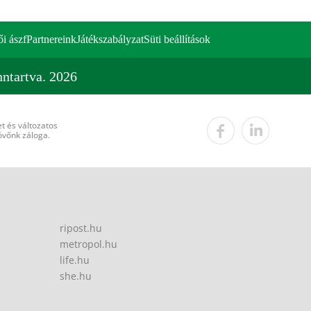
ői ászf
Partnereink
Játékszabályzat
Süti beállítások
ntartva. 2026
t és változatos
övőnk záloga.
ripost.hu
metropol.hu
life.hu
she.hu