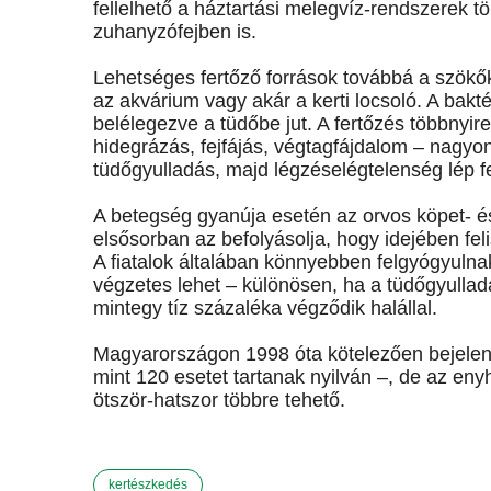
fellelhető a háztartási melegvíz-rendszerek 
zuhanyzófejben is.
Lehetséges fertőző források továbbá a szökő
az akvárium vagy akár a kerti locsoló. A bak
belélegezve a tüdőbe jut. A fertőzés többnyire 
hidegrázás, fejfájás, végtagfájdalom – nagyo
tüdőgyulladás, majd légzéselégtelenség lép fel
A betegség gyanúja esetén az orvos köpet- és 
elsősorban az befolyásolja, hogy idejében fe
A fiatalok általában könnyebben felgyógyuln
végzetes lehet – különösen, ha a tüdőgyulla
mintegy tíz százaléka végződik halállal.
Magyarországon 1998 óta kötelezően bejelent
mint 120 esetet tartanak nyilván –, de az e
ötször-hatszor többre tehető.
kertészkedés