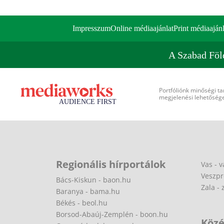
Impresszum
Online médiaajánlat
Print médiaajánl
A Szabad Föl
Portfóliónk minőségi ta
megjelenési lehetőséget
Regionális hírportálok
Vas - v
Veszpr
Bács-Kiskun - baon.hu
Zala - 
Baranya - bama.hu
Békés - beol.hu
Borsod-Abaúj-Zemplén - boon.hu
Közé