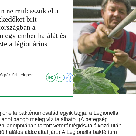
án ne mulasszuk el a
zkedőket brit
tországban a
n egy ember halálát és
e a légionárius
Agrár Zrt. telepén
gionella baktériumcsalád egyik tagja, a Legionella
 ahol pangó meleg víz található. (A betegség
iladelphiában tartott veteránlégiós-találkozó után
0 halálos áldozattal járt.) A Legionella baktérium