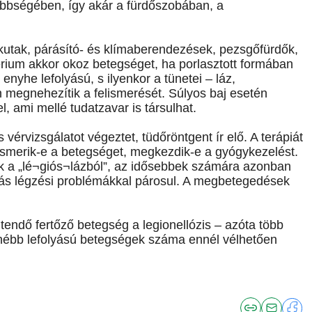
többségében, így akár a fürdőszobában, a
kutak, párásító- és klímaberendezések, pezsgőfürdők,
térium akkor okoz betegséget, ha porlasztott formában
enyhe lefolyású, s ilyenkor a tünetei – láz,
n megnehezítik a felismerését. Súlyos baj esetén
, ami mellé tudatzavar is társulhat.
vérvizsgálatot végeztet, tüdőröntgent ír elő. A terápiát
lismerik-e a betegséget, megkezdik-e a gyógykezelést.
ak a „lé¬giós¬lázból”, az idősebbek számára azonban
dás légzési problémákkal párosul. A megbetegedések
endő fertőző betegség a legionellózis – azóta több
nyhébb lefolyású betegségek száma ennél vélhetően