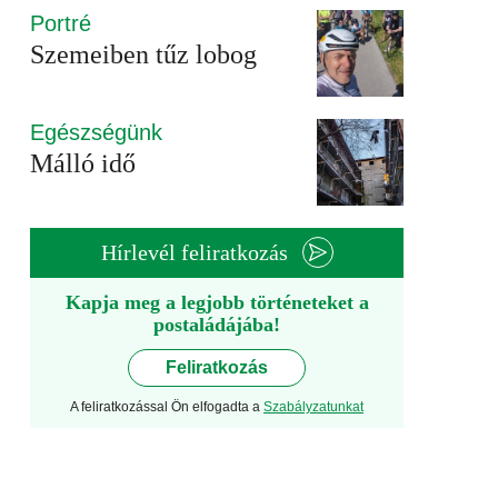
Portré
Szemeiben tűz lobog
Egészségünk
Málló idő
Hírlevél feliratkozás
Kapja meg a legjobb történeteket a
postaládájába!
Feliratkozás
A feliratkozással Ön elfogadta a
Szabályzatunkat