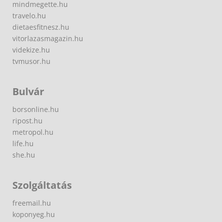
mindmegette.hu
travelo.hu
dietaesfitnesz.hu
vitorlazasmagazin.hu
videkize.hu
tvmusor.hu
Bulvár
borsonline.hu
ripost.hu
metropol.hu
life.hu
she.hu
Szolgáltatás
freemail.hu
koponyeg.hu