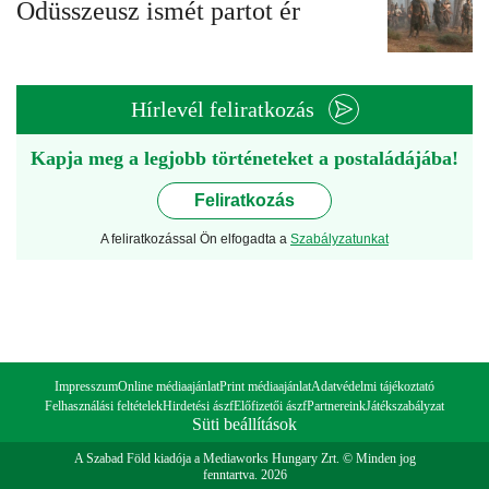
Odüsszeusz ismét partot ér
Hírlevél feliratkozás
Kapja meg a legjobb történeteket a postaládájába!
Feliratkozás
A feliratkozással Ön elfogadta a
Szabályzatunkat
Impresszum
Online médiaajánlat
Print médiaajánlat
Adatvédelmi tájékoztató
Felhasználási feltételek
Hirdetési ászf
Előfizetői ászf
Partnereink
Játékszabályzat
Süti beállítások
A Szabad Föld kiadója a Mediaworks Hungary Zrt. © Minden jog
fenntartva. 2026