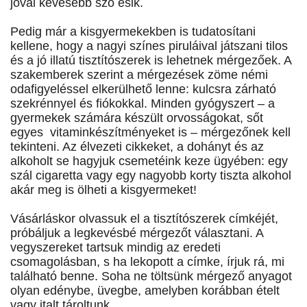
jóval kevesebb szó esik.
Pedig már a kisgyermekekben is tudatosítani
kellene, hogy a nagyi színes piruláival játszani tilos
és a jó illatú tisztítószerek is lehetnek mérgezőek. A
szakemberek szerint a mérgezések zöme némi
odafigyeléssel elkerülhető lenne: kulcsra zárható
szekrénnyel és fiókokkal. Minden gyógyszert – a
gyermekek számára készült orvosságokat, sőt
egyes vitaminkészítményeket is – mérgezőnek kell
tekinteni. Az élvezeti cikkeket, a dohányt és az
alkoholt se hagyjuk csemetéink keze ügyében: egy
szál cigaretta vagy egy nagyobb korty tiszta alkohol
akár meg is ölheti a kisgyermeket!
Vásárláskor olvassuk el a tisztítószerek címkéjét,
próbáljuk a legkevésbé mérgezőt választani. A
vegyszereket tartsuk mindig az eredeti
csomagolásban, s ha lekopott a címke, írjuk rá, mi
található benne. Soha ne töltsünk mérgező anyagot
olyan edénybe, üvegbe, amelyben korábban ételt
vagy italt tároltunk.