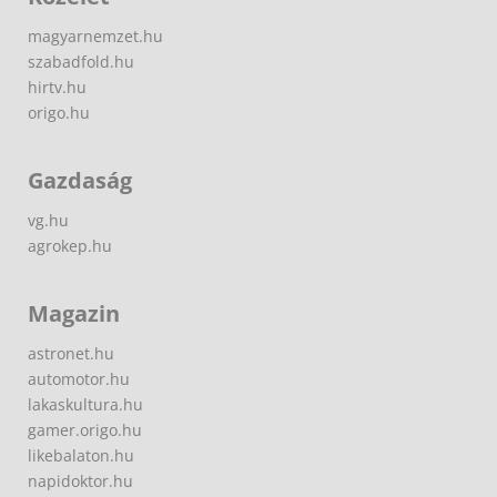
magyarnemzet.hu
szabadfold.hu
hirtv.hu
origo.hu
Gazdaság
vg.hu
agrokep.hu
Magazin
astronet.hu
automotor.hu
lakaskultura.hu
gamer.origo.hu
likebalaton.hu
napidoktor.hu