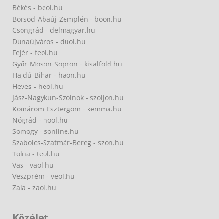
Békés - beol.hu
Borsod-Abaúj-Zemplén - boon.hu
Csongrád - delmagyar.hu
Dunaújváros - duol.hu
Fejér - feol.hu
Győr-Moson-Sopron - kisalfold.hu
Hajdú-Bihar - haon.hu
Heves - heol.hu
Jász-Nagykun-Szolnok - szoljon.hu
Komárom-Esztergom - kemma.hu
Nógrád - nool.hu
Somogy - sonline.hu
Szabolcs-Szatmár-Bereg - szon.hu
Tolna - teol.hu
Vas - vaol.hu
Veszprém - veol.hu
Zala - zaol.hu
Közélet