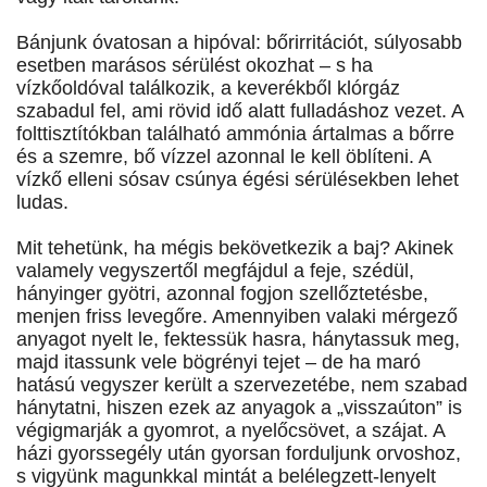
Bánjunk óvatosan a hipóval: bőrirritációt, súlyosabb
esetben marásos sérülést okozhat – s ha
vízkőoldóval találkozik, a keverékből klórgáz
szabadul fel, ami rövid idő alatt fulladáshoz vezet. A
folttisztítókban található ammónia ártalmas a bőrre
és a szemre, bő vízzel azonnal le kell öblíteni. A
vízkő elleni sósav csúnya égési sérülésekben lehet
ludas.
Mit tehetünk, ha mégis bekövetkezik a baj? Akinek
valamely vegyszertől megfájdul a feje, szédül,
hányinger gyötri, azonnal fogjon szellőztetésbe,
menjen friss levegőre. Amennyiben valaki mérgező
anyagot nyelt le, fektessük hasra, hánytassuk meg,
majd itassunk vele bögrényi tejet – de ha maró
hatású vegyszer került a szervezetébe, nem szabad
hánytatni, hiszen ezek az anyagok a „visszaúton” is
végigmarják a gyomrot, a nyelőcsövet, a szájat. A
házi gyorssegély után gyorsan forduljunk orvoshoz,
s vigyünk magunkkal mintát a belélegzett-lenyelt