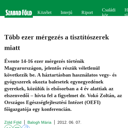
Családi
H
Közélet
Interjú
Riport
kör
tá
Több ezer mérgezés a tisztítószerek
miatt
Évente 14-16 ezer mérgezés történik
Magyarországon, jelentős részük véletlenül
következik be. A háztartásban használatos vegy- és
gyógyszerek okozta balesetek egynegyedének
gyerekek, közülük is elsősorban a 4 év alattiak az
elszenvedői – hívta fel a figyelmet dr. Vokó Zoltán, az
Országos Egészségfejlesztési Intézet (OEFI)
főigazgatója egy konferencián.
Zöld Föld
Balogh Mária
2012. 06. 07.