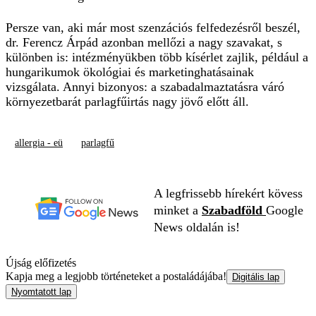
Persze van, aki már most szenzációs felfedezésről beszél,
dr. Ferencz Árpád azonban mellőzi a nagy szavakat, s
különben is: intézményükben több kísérlet zajlik, például a
hungarikumok ökológiai és marketinghatásainak
vizsgálata. Annyi bizonyos: a szabadalmaztatásra váró
környezetbarát parlagfűirtás nagy jövő előtt áll.
allergia - eü
parlagfű
A legfrissebb hírekért kövess
minket a
Szabadföld
Google
News oldalán is!
Újság előfizetés
Kapja meg a legjobb történeteket a postaládájába!
Digitális lap
Nyomtatott lap