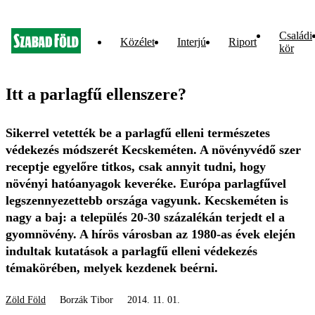
Családi
Közélet
Interjú
Riport
kör
Itt a parlagfű ellenszere?
Sikerrel vetették be a parlagfű elleni természetes
védekezés módszerét Kecskeméten. A növényvédő szer
receptje egyelőre titkos, csak annyit tudni, hogy
növényi hatóanyagok keveréke. Európa parlagfűvel
legszennyezettebb országa vagyunk. Kecskeméten is
nagy a baj: a település 20-30 százalékán terjedt el a
gyomnövény. A hírös városban az 1980-as évek elején
indultak kutatások a parlagfű elleni védekezés
témakörében, melyek kezdenek beérni.
Zöld Föld
Borzák Tibor
2014. 11. 01.