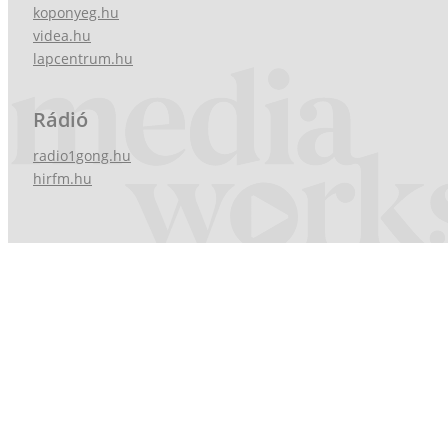
koponyeg.hu
videa.hu
lapcentrum.hu
Rádió
radio1gong.hu
hirfm.hu