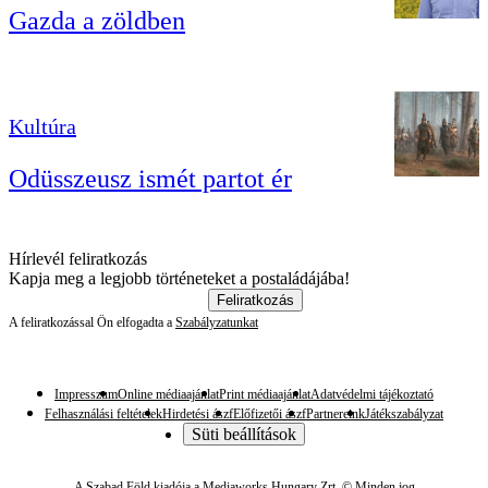
Gazda a zöldben
Kultúra
Odüsszeusz ismét partot ér
Hírlevél feliratkozás
Kapja meg a legjobb történeteket a postaládájába!
Feliratkozás
A feliratkozással Ön elfogadta a
Szabályzatunkat
Impresszum
Online médiaajánlat
Print médiaajánlat
Adatvédelmi tájékoztató
Felhasználási feltételek
Hirdetési ászf
Előfizetői ászf
Partnereink
Játékszabályzat
Süti beállítások
A Szabad Föld kiadója a Mediaworks Hungary Zrt. © Minden jog