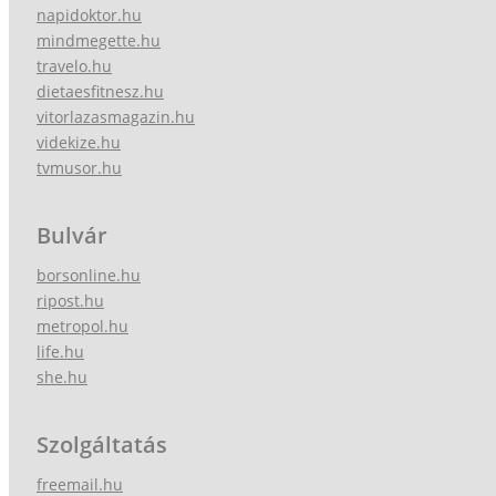
napidoktor.hu
mindmegette.hu
travelo.hu
dietaesfitnesz.hu
vitorlazasmagazin.hu
videkize.hu
tvmusor.hu
Bulvár
borsonline.hu
ripost.hu
metropol.hu
life.hu
she.hu
Szolgáltatás
freemail.hu