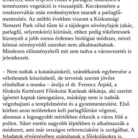
természetes vegetáció is visszaépült. Kecskeméten a
rendszerváltás után eredménytelen maradt a parlagfű-
mentesítés. Az utóbbi években viszont a Kiskunsági
Nemzeti Park célul tűzte ki a tájidegen növényfajok (akác,
parlagfű, selyemkóró) kiirtását, ehhez pedig tökéletesnek
bizonyult a jobb sorsra érdemes biológiai módszer, mivel
kémiai növényvédő szereket nem alkalmazhatnak.
Mindezen előzményekről mit sem tudva a városvezetés is
jelentkezett.
– Nem tudtak a kutatásainkról, szándékaink egybeesése a
véletlennek köszönhető, de terveink szerint jövőre
elindulhat a munka – árulja el dr. Ferencz Árpád, a
főiskola Kertészeti Főiskolai Karának dékánja, aki szerint
ígéretet kaptak támogatásra, másképp nem is tudnák
végrehajtani a terepfelmérést és a gyommentesítést. Első
körben azon területeken kell parlagfűirtást végezni,
ahonnan a legnagyobb mértékben érkezik a város fölé a
pollen. Siker esetén nagyobb léptékben is alkalmazzák a
módszert, ami már országos referenciaként is szolgálhat. A
feladatok elvégzésében számítanak a főiskolásokra is.