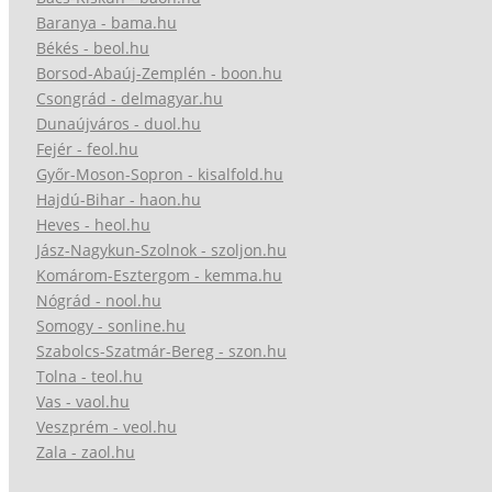
Baranya - bama.hu
Békés - beol.hu
Borsod-Abaúj-Zemplén - boon.hu
Csongrád - delmagyar.hu
Dunaújváros - duol.hu
Fejér - feol.hu
Győr-Moson-Sopron - kisalfold.hu
Hajdú-Bihar - haon.hu
Heves - heol.hu
Jász-Nagykun-Szolnok - szoljon.hu
Komárom-Esztergom - kemma.hu
Nógrád - nool.hu
Somogy - sonline.hu
Szabolcs-Szatmár-Bereg - szon.hu
Tolna - teol.hu
Vas - vaol.hu
Veszprém - veol.hu
Zala - zaol.hu