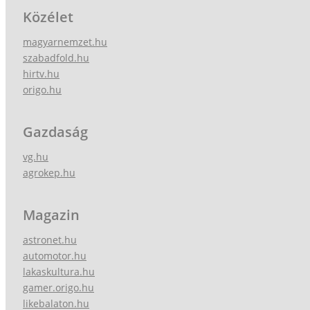
Közélet
magyarnemzet.hu
szabadfold.hu
hirtv.hu
origo.hu
Gazdaság
vg.hu
agrokep.hu
Magazin
astronet.hu
automotor.hu
lakaskultura.hu
gamer.origo.hu
likebalaton.hu