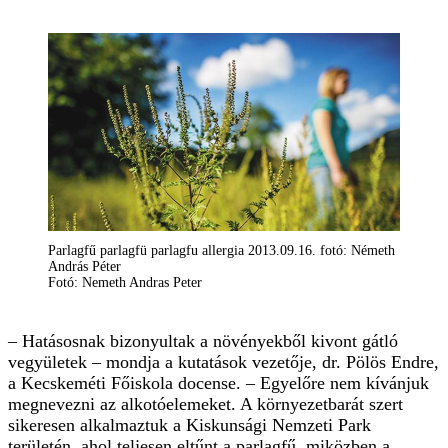
Parlagfű parlagfü parlagfu allergia 2013.09.16. fotó: Németh
András Péter
Fotó: Nemeth Andras Peter
– Hatásosnak bizonyultak a növényekből kivont gátló
vegyületek – mondja a kutatások vezetője, dr. Pölös Endre,
a Kecskeméti Főiskola docense. – Egyelőre nem kívánjuk
megnevezni az alkotóelemeket. A környezetbarát szert
sikeresen alkalmaztuk a Kiskunsági Nemzeti Park
területén, ahol teljesen eltűnt a parlagfű, miközben a