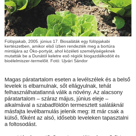
Fülöpjakab, 2005. június 17. Biosaláták egy fülöpjakabi
kertészetben, amikor első ízben rendezték meg a bortúra
mintájára az Öko-portyát, ahol közéleti személyiségeknek
mutatták be a Dunától keletre eső régiók biogazdálkodóit és
bioélelmiszer-termelőit. Fotó: Ujvári Sándor
Magas páratartalom eseten a levélszélek és a belső
levelek is elbarnulnak, sőt ellágyulnak, tehát
felhasználhatatlanná válik a növény. Az alacsony
páratartalom – száraz május, június eleje –
alkalmával a szabadföldön termesztett salátáknál
másfajta levélbarnulás jelenik meg: itt már csak a
külső, főként az alsó, idősebb leveleken tapasztalni
a foltosodást.