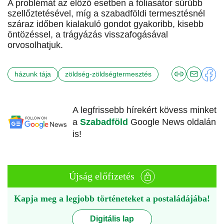
A problémát az előző esetben a fóliasátor sűrűbb
szellőztetésével, míg a szabadföldi termesztésnél
száraz időben kialakuló gondot gyakoribb, kisebb
öntözéssel, a trágyázás visszafogásával
orvosolhatjuk.
házunk tája
zöldség-zöldségtermesztés
A legfrissebb hírekért kövess minket
a
Szabadföld
Google News oldalán
is!
Újság előfizetés
Kapja meg a legjobb történeteket a postaládájába!
Digitális lap