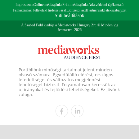
Impresszum
Online médiaajánlat
Print médiaajánlat
Adatvédelmi tájékoztató
Felhasználási feltételek
Hirdetési ászf
Előfizetői ászf
Partnereink
Játékszabályzat
Süti beállítások
A Szabad Föld kiadója a Mediaworks Hungary Zrt. © Minden jog
fenntartva. 2026
Portfóliónk minőségi tartalmat jelent minden
olvasó számára. Egyedülálló elérést, országos
lefedettséget és változatos megjelenési
lehetőséget biztosít. Folyamatosan keressük az
új irányokat és fejlődési lehetőségeket. Ez jövőnk
záloga.