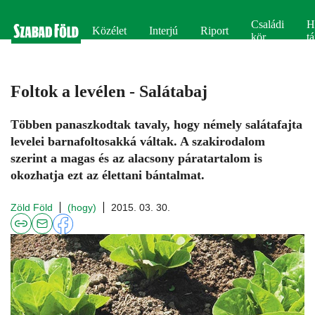
Családi
H
Közélet
Interjú
Riport
kör
tá
Foltok a levélen - Salátabaj
Többen panaszkodtak tavaly, hogy némely salátafajta
levelei barnafoltosakká váltak. A szakirodalom
szerint a magas és az alacsony páratartalom is
okozhatja ezt az élettani bántalmat.
Zöld Föld
(hogy)
2015. 03. 30.