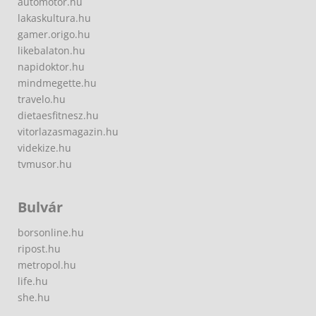
automotor.hu
lakaskultura.hu
gamer.origo.hu
likebalaton.hu
napidoktor.hu
mindmegette.hu
travelo.hu
dietaesfitnesz.hu
vitorlazasmagazin.hu
videkize.hu
tvmusor.hu
Bulvár
borsonline.hu
ripost.hu
metropol.hu
life.hu
she.hu