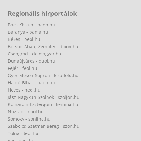
Regionális hírportálok
Bács-Kiskun - baon.hu
Baranya - bama.hu
Békés - beol.hu
Borsod-Abaúj-Zemplén - boon.hu
Csongrád - delmagyar.hu
Dunaújváros - duol.hu
Fejér - feol.hu
Győr-Moson-Sopron - kisalfold.hu
Hajdú-Bihar - haon.hu
Heves - heol.hu
Jász-Nagykun-Szolnok - szoljon.hu
Komárom-Esztergom - kemma.hu
Nógrád - nool.hu
Somogy - sonline.hu
Szabolcs-Szatmár-Bereg - szon.hu
Tolna - teol.hu
Vas - vaol.hu