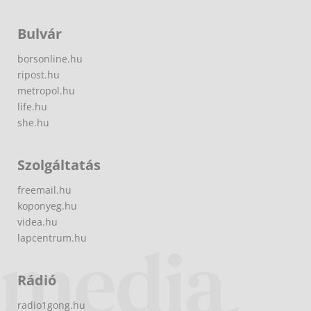
Bulvár
borsonline.hu
ripost.hu
metropol.hu
life.hu
she.hu
Szolgáltatás
freemail.hu
koponyeg.hu
videa.hu
lapcentrum.hu
Rádió
radio1gong.hu