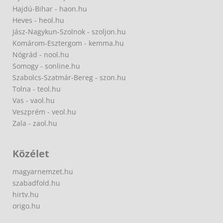
Hajdú-Bihar - haon.hu
Heves - heol.hu
Jász-Nagykun-Szolnok - szoljon.hu
Komárom-Esztergom - kemma.hu
Nógrád - nool.hu
Somogy - sonline.hu
Szabolcs-Szatmár-Bereg - szon.hu
Tolna - teol.hu
Vas - vaol.hu
Veszprém - veol.hu
Zala - zaol.hu
Közélet
magyarnemzet.hu
szabadfold.hu
hirtv.hu
origo.hu