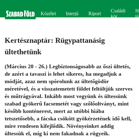
Családi
H
Közélet
Interjú
Riport
kör
tá
Kertésznaptár: Rügypattanásig
ültethetünk
(Március 20 - 26.) Legbiztonságosabb az őszi ültetés,
de azért a tavaszi is lehet sikeres, ha megadjuk a
módját, azaz nem spórolunk az ültetőgödör
méretével, és a visszatemetett földet feltöltjük szerves
és műtrágyával. Inkább most vegyünk és ültessünk
szabad gyökerű facsemetét vagy szőlőoltványt, mint
később konténerest, mert az utóbbi hiába
tetszetősebb, a fácska csökött gyökérzetének idő kell,
mire rendesen kifejlődik. Növényeinket addig
ültessük el, míg ki nem fakadnak a rügyeik.