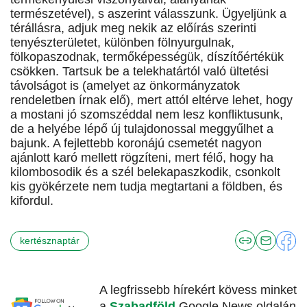
természetével), s aszerint válasszunk. Ügyeljünk a
térállásra, adjuk meg nekik az előírás szerinti
tenyészterületet, különben fölnyurgulnak,
fölkopaszodnak, termőképességük, díszítőértékük
csökken. Tartsuk be a telekhatártól való ültetési
távolságot is (amelyet az önkormányzatok
rendeletben írnak elő), mert attól eltérve lehet, hogy
a mostani jó szomszéddal nem lesz konfliktusunk,
de a helyébe lépő új tulajdonossal meggyűlhet a
bajunk. A fejlettebb koronájú csemetét nagyon
ajánlott karó mellett rögzíteni, mert félő, hogy ha
kilombosodik és a szél belekapaszkodik, csonkolt
kis gyökérzete nem tudja megtartani a földben, és
kifordul.
kertésznaptár
A legfrissebb hírekért kövess minket
a
Szabadföld
Google News oldalán