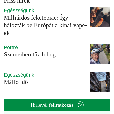
Friss hírek
Egészségünk
Milliárdos feketepiac: Így
hálózták be Európát a kínai vape-
ek
Portré
Szemeiben tűz lobog
Egészségünk
Málló idő
Hírlevél feliratkozás