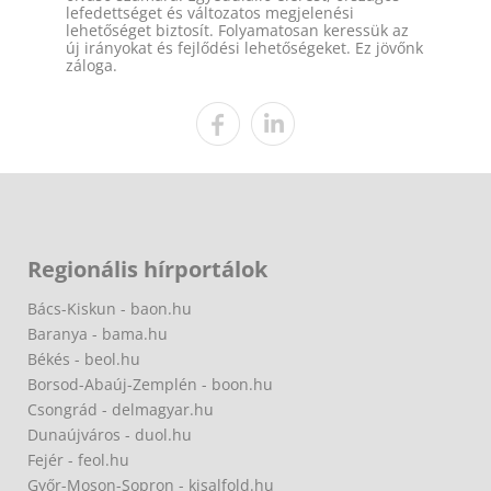
lefedettséget és változatos megjelenési
lehetőséget biztosít. Folyamatosan keressük az
új irányokat és fejlődési lehetőségeket. Ez jövőnk
záloga.
Regionális hírportálok
Bács-Kiskun - baon.hu
Baranya - bama.hu
Békés - beol.hu
Borsod-Abaúj-Zemplén - boon.hu
Csongrád - delmagyar.hu
Dunaújváros - duol.hu
Fejér - feol.hu
Győr-Moson-Sopron - kisalfold.hu