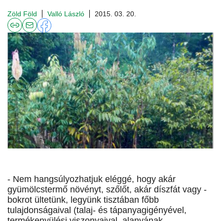
Zöld Föld
Valló László
2015. 03. 20.
- Nem hangsúlyozhatjuk eléggé, hogy akár
gyümölcstermő növényt, szőlőt, akár díszfát vagy -
bokrot ültetünk, legyünk tisztában főbb
tulajdonságaival (talaj- és tápanyagigényével,
termékenyülési viszonyaival, alanyának