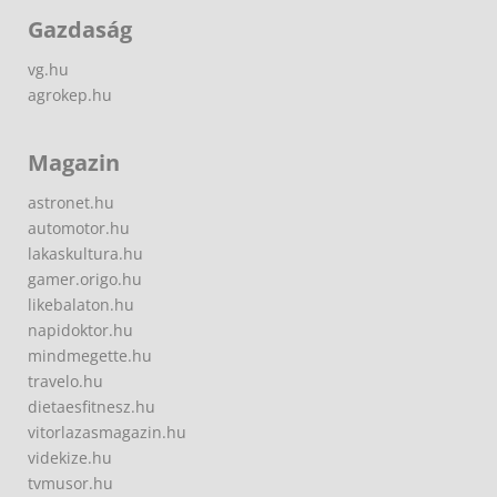
Gazdaság
vg.hu
agrokep.hu
Magazin
astronet.hu
automotor.hu
lakaskultura.hu
gamer.origo.hu
likebalaton.hu
napidoktor.hu
mindmegette.hu
travelo.hu
dietaesfitnesz.hu
vitorlazasmagazin.hu
videkize.hu
tvmusor.hu