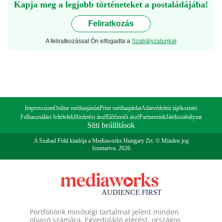
Kapja meg a legjobb történeteket a postaládájába!
Feliratkozás
A feliratkozással Ön elfogadta a
Szabályzatunkat
Impresszum
Online médiaajánlat
Print médiaajánlat
Adatvédelmi tájékoztató
Felhasználási feltételek
Hirdetési ászf
Előfizetői ászf
Partnereink
Játékszabályzat
Süti beállítások
A Szabad Föld kiadója a Mediaworks Hungary Zrt. © Minden jog
fenntartva. 2026
Portfóliónk minőségi tartalmat jelent minden
olvasó számára. Egyedülálló elérést, országos