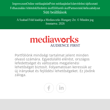
Impresszum
Online médiaajánlat
Print médiaajánlat
Adatvédelmi tájékoztató
Felhasználási feltételek
Hirdetési ászf
Előfizetői ászf
Partnereink
Játékszabályzat
Süti beállítások
A Szabad Föld kiadója a Mediaworks Hungary Zrt. © Minden jog
fenntartva. 2026
Portfóliónk minőségi tartalmat jelent minden
olvasó számára. Egyedülálló elérést, országos
lefedettséget és változatos megjelenési
lehetőséget biztosít. Folyamatosan keressük az
új irányokat és fejlődési lehetőségeket. Ez jövőnk
záloga.