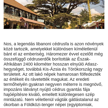
Nos, a legendás libanoni cédrusfa is azon növények
közé tartozik, amelyekkel különösen kíméletlenül
bánt el az emberiség. Háromezer évvel ezelőtt még
összefüggő cédruserdők borították az Észak-
Afrikában 2400 kilométer hosszan elnyúló Atlasz-
hegységet, továbbá Kis-Ázsia és Törökország nagy
területeit. Az ott lakó népek hamarosan fölfedezték
az értékeit és rávetették magukat. Az eredeti
termőhelyén gyakran negyven méterre is megnövő,
impozáns látványt nyújtó cédrus gyantás fája
hajóépítésre kiváló, emellett különlegesen szép
mintázatú. Nem véletlenül vágták gátlástalanul az
ókorban a Földközi-tenger népei (egyiptomiak,