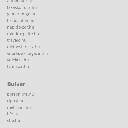
automotor.hu
lakaskultura.hu
gamer.origo.hu
likebalaton.hu
napidoktor.hu
mindmegette.hu
travelo.hu
dietaesfitnesz.hu
vitorlazasmagazin.hu
videkize.hu
tvmusor.hu
Bulvár
borsonline.hu
ripost.hu
metropol.hu
life.hu
she.hu