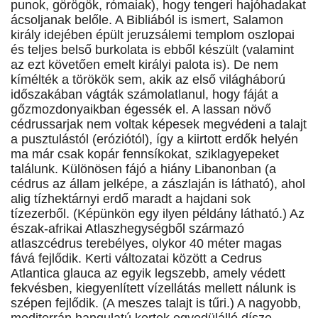
punok, görögök, rómaiak), hogy tengeri hajóhadakat
ácsoljanak belőle. A Bibliából is ismert, Salamon
király idejében épült jeruzsálemi templom oszlopai
és teljes belső burkolata is ebből készült (valamint
az ezt követően emelt királyi palota is). De nem
kímélték a törökök sem, akik az első világháború
időszakában vágták számolatlanul, hogy fáját a
gőzmozdonyaikban égessék el. A lassan növő
cédrussarjak nem voltak képesek megvédeni a talajt
a pusztulástól (eróziótól), így a kiirtott erdők helyén
ma már csak kopár fennsíkokat, sziklagyepeket
találunk. Különösen fájó a hiány Libanonban (a
cédrus az állam jelképe, a zászlaján is látható), ahol
alig tízhektárnyi erdő maradt a hajdani sok
tízezerből. (Képünkön egy ilyen példány látható.) Az
észak-afrikai Atlaszhegységből származó
atlaszcédrus terebélyes, olykor 40 méter magas
fává fejlődik. Kerti változatai között a Cedrus
Atlantica glauca az egyik legszebb, amely védett
fekvésben, kiegyenlített vízellátás mellett nálunk is
szépen fejlődik. (A meszes talajt is tűri.) A nagyobb,