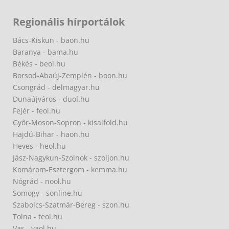
Regionális hírportálok
Bács-Kiskun - baon.hu
Baranya - bama.hu
Békés - beol.hu
Borsod-Abaúj-Zemplén - boon.hu
Csongrád - delmagyar.hu
Dunaújváros - duol.hu
Fejér - feol.hu
Győr-Moson-Sopron - kisalfold.hu
Hajdú-Bihar - haon.hu
Heves - heol.hu
Jász-Nagykun-Szolnok - szoljon.hu
Komárom-Esztergom - kemma.hu
Nógrád - nool.hu
Somogy - sonline.hu
Szabolcs-Szatmár-Bereg - szon.hu
Tolna - teol.hu
Vas - vaol.hu