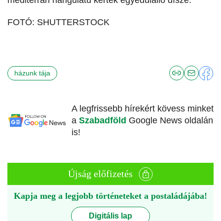
mediterrán hangulatú kertek egyedülálló dísze.
FOTÓ: SHUTTERSTOCK
házunk tája
A legfrissebb hírekért kövess minket
a
Szabadföld
Google News oldalán
is!
Újság előfizetés
Kapja meg a legjobb történeteket a postaládájába!
Digitális lap