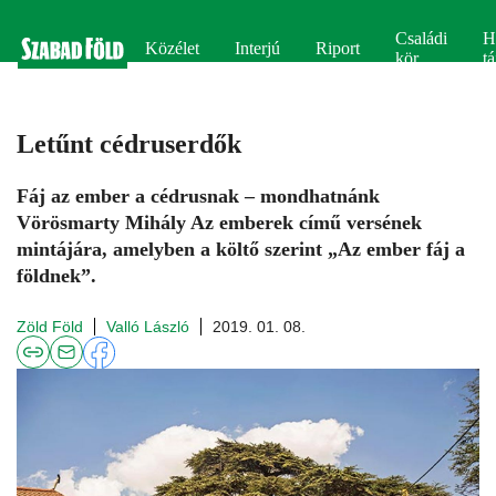
Családi
H
Közélet
Interjú
Riport
kör
tá
Letűnt cédruserdők
Fáj az ember a cédrusnak – mondhatnánk
Vörösmarty Mihály Az emberek című versének
mintájára, amelyben a költő szerint „Az ember fáj a
földnek”.
Zöld Föld
Valló László
2019. 01. 08.