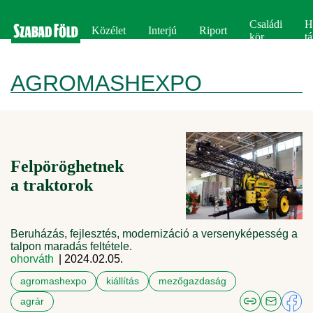
Családi
H
Közélet
Interjú
Riport
kör
tá
AGROMASHEXPO
Felpöröghetnek
a traktorok
Beruházás, fejlesztés, modernizáció a versenyképesség a
talpon maradás feltétele.
ohorváth
| 2024.02.05.
agromashexpo
kiállítás
mezőgazdaság
agrár