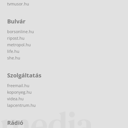
tvmusor.hu
Bulvár
borsonline.hu
ripost.hu
metropol.hu
life.hu
she.hu
Szolgáltatás
freemail.hu
koponyeg.hu
videa.hu
lapcentrum.hu
Rádió