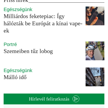
Friss hírek
Egészségünk
Milliárdos feketepiac: Így
hálózták be Európát a kínai vape-
ek
Portré
Szemeiben tűz lobog
Egészségünk
Málló idő
Hírlevél feliratkozás