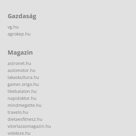
Gazdaság
vg.hu
agrokep.hu
Magazin
astronet.hu
automotor.hu
lakaskultura.hu
gamer.origo.hu
likebalaton.hu
napidoktor.hu
mindmegette.hu
travelo.hu
dietaesfitnesz.hu
vitorlazasmagazin.hu
videkize.hu