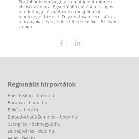
Portfóliónk minőségi tartalmat jelent minden
olvasó számára. Egyedülálló elérést, országos
lefedettséget és változatos megjelenési
lehetőséget biztosít. Folyamatosan keressük az
új irányokat és fejlődési lehetőségeket. Ez jövőnk
záloga.
Regionális hírportálok
Bács-Kiskun - baon.hu
Baranya - bama.hu
Békés - beol.hu
Borsod-Abaúj-Zemplén - boon.hu
Csongrád - delmagyar.hu
Dunaújváros - duol.hu
Fejér - feol.hu