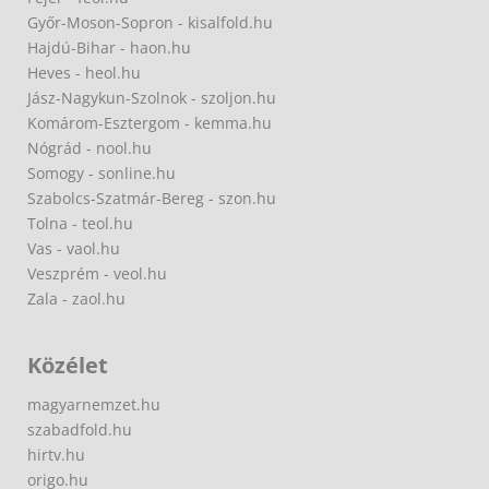
Győr-Moson-Sopron - kisalfold.hu
Hajdú-Bihar - haon.hu
Heves - heol.hu
Jász-Nagykun-Szolnok - szoljon.hu
Komárom-Esztergom - kemma.hu
Nógrád - nool.hu
Somogy - sonline.hu
Szabolcs-Szatmár-Bereg - szon.hu
Tolna - teol.hu
Vas - vaol.hu
Veszprém - veol.hu
Zala - zaol.hu
Közélet
magyarnemzet.hu
szabadfold.hu
hirtv.hu
origo.hu