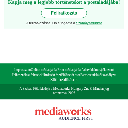
Kapja meg a legjobb történeteket a postaládájába!
Feliratkozás
A feliratkozással Ön elfogadta a
Szabályzatunkat
Impresszum
Online médiaajánlat
Print médiaajánlat
Adatvédelmi tájékoztató
Felhasználási feltételek
Hirdetési ászf
Előfizetői ászf
Partnereink
Játékszabályzat
Süti beállítások
A Szabad Föld kiadója a Mediaworks Hungary Zrt. © Minden jog
fenntartva. 2026