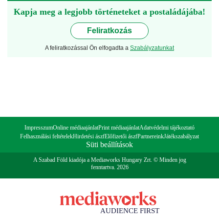
Kapja meg a legjobb történeteket a postaládájába!
Feliratkozás
A feliratkozással Ön elfogadta a
Szabályzatunkat
Impresszum
Online médiaajánlat
Print médiaajánlat
Adatvédelmi tájékoztató
Felhasználási feltételek
Hirdetési ászf
Előfizetői ászf
Partnereink
Játékszabályzat
Süti beállítások
A Szabad Föld kiadója a Mediaworks Hungary Zrt. © Minden jog
fenntartva. 2026