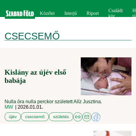
Családi
H
Közélet
Interjú
Riport
kör
tá
CSECSEMŐ
Kislány az újév első
babája
Nulla óra nulla perckor született Alíz Jusztina.
MW
| 2026.01.01.
újév
csecsemő
születés