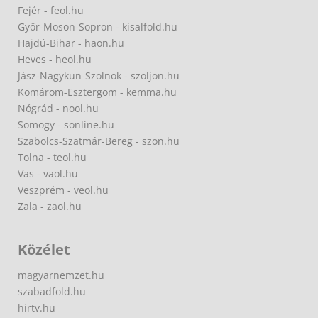
Fejér - feol.hu
Győr-Moson-Sopron - kisalfold.hu
Hajdú-Bihar - haon.hu
Heves - heol.hu
Jász-Nagykun-Szolnok - szoljon.hu
Komárom-Esztergom - kemma.hu
Nógrád - nool.hu
Somogy - sonline.hu
Szabolcs-Szatmár-Bereg - szon.hu
Tolna - teol.hu
Vas - vaol.hu
Veszprém - veol.hu
Zala - zaol.hu
Közélet
magyarnemzet.hu
szabadfold.hu
hirtv.hu