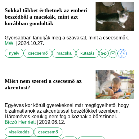
Sokkal többet érthetnek az emberi
beszédből a macskák, mint azt
korábban gondolták
Gyorsabban tanulják meg a szavakat, mint a csecsemők.
MW
| 2024.10.27.
nyelv
csecsemő
macska
kutatás
Miért nem szereti a csecsemő az
akcentust?
Egyéves kor körüli gyerekeknél már megfigyelhető, hogy
bizalmatlanok az akcentussal beszélőkkel szemben.
Hároméves korukig nem foglalkoznak a bőrszínnel.
Biczó Henriett
| 2019.06.12.
viselkedés
csecsemő