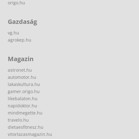
origo.hu
Gazdaság
vg.hu
agrokep.hu
Magazin
astronet.hu
automotor.hu
lakaskultura.hu
gamer.origo.hu
likebalaton.hu
napidoktor.hu
mindmegette.hu
travelo.hu
dietaesfitnesz.hu
vitorlazasmagazin.hu