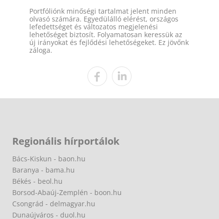
Portfóliónk minőségi tartalmat jelent minden
olvasó számára. Egyedülálló elérést, országos
lefedettséget és változatos megjelenési
lehetőséget biztosít. Folyamatosan keressük az
új irányokat és fejlődési lehetőségeket. Ez jövőnk
záloga.
Regionális hírportálok
Bács-Kiskun - baon.hu
Baranya - bama.hu
Békés - beol.hu
Borsod-Abaúj-Zemplén - boon.hu
Csongrád - delmagyar.hu
Dunaújváros - duol.hu