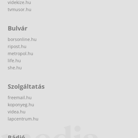
videkize.hu
tvmusor.hu
Bulvár
borsonline.hu
ripost.hu
metropol.hu
life.hu
she.hu
Szolgáltatás
freemail.hu
koponyeg.hu
videa.hu
lapcentrum.hu
Rádió