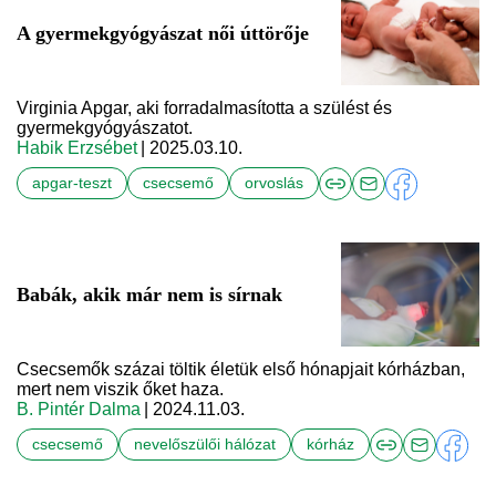
A gyermekgyógyászat női úttörője
Virginia Apgar, aki forradalmasította a szülést és
gyermekgyógyászatot.
Habik Erzsébet
| 2025.03.10.
apgar-teszt
csecsemő
orvoslás
Babák, akik már nem is sírnak
Csecsemők százai töltik életük első hónapjait kórházban,
mert nem viszik őket haza.
B. Pintér Dalma
| 2024.11.03.
csecsemő
nevelőszülői hálózat
kórház