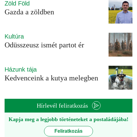
Zöld Föld
Gazda a zöldben
Kultúra
Odüsszeusz ismét partot ér
Házunk tája
Kedvenceink a kutya melegben
Hírlevél feliratkozás
Kapja meg a legjobb történeteket a postaládájába!
Feliratkozás