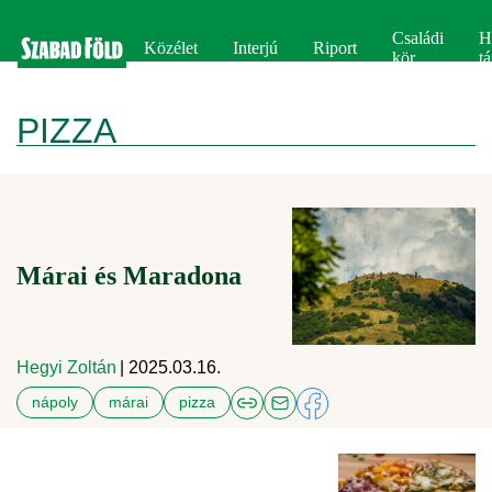
Családi
H
Közélet
Interjú
Riport
kör
tá
PIZZA
Márai és Maradona
Hegyi Zoltán
| 2025.03.16.
nápoly
márai
pizza