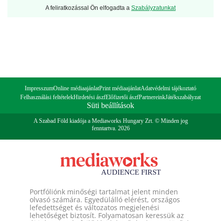
A feliratkozással Ön elfogadta a
Szabályzatunkat
Impresszum
Online médiaajánlat
Print médiaajánlat
Adatvédelmi tájékoztató
Felhasználási feltételek
Hirdetési ászf
Előfizetői ászf
Partnereink
Játékszabályzat
Süti beállítások
A Szabad Föld kiadója a Mediaworks Hungary Zrt. © Minden jog
fenntartva. 2026
Portfóliónk minőségi tartalmat jelent minden
olvasó számára. Egyedülálló elérést, országos
lefedettséget és változatos megjelenési
lehetőséget biztosít. Folyamatosan keressük az