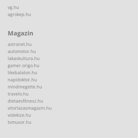
vg.hu
agrokep.hu
Magazin
astronet.hu
automotor.hu
lakaskultura.hu
gamer.origo.hu
likebalaton.hu
napidoktor.hu
mindmegette.hu
travelo.hu
dietaesfitnesz.hu
vitorlazasmagazin.hu
videkize.hu
tvmusor.hu