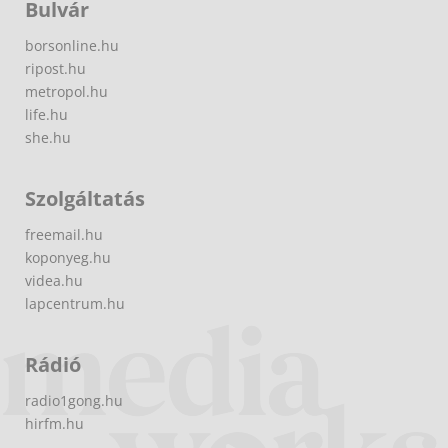
Bulvár
borsonline.hu
ripost.hu
metropol.hu
life.hu
she.hu
Szolgáltatás
freemail.hu
koponyeg.hu
videa.hu
lapcentrum.hu
Rádió
radio1gong.hu
hirfm.hu