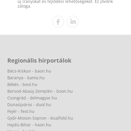
új irányokat és fejlődési lehetőségeket. Ez jövőnk
záloga.
Regionális hírportálok
Bács-Kiskun - baon.hu
Baranya - bama.hu
Békés - beol.hu
Borsod-Abaúj-Zemplén - boon.hu
Csongrád - delmagyar.hu
Dunaújváros - duol.hu
Fejér - feol.hu
Győr-Moson-Sopron - kisalfold.hu
Hajdú-Bihar - haon.hu