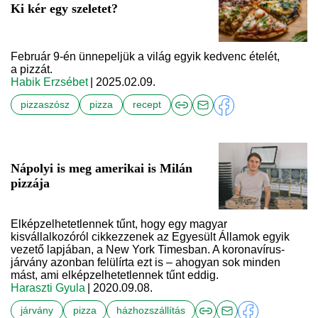
Ki kér egy szeletet?
Február 9-én ünnepeljük a világ egyik kedvenc ételét,
a pizzát.
Habik Erzsébet
| 2025.02.09.
pizzaszósz
pizza
recept
Nápolyi is meg amerikai is Milán
pizzája
Elképzelhetetlennek tűnt, hogy egy magyar
kisvállalkozóról cikkezzenek az Egyesült Államok egyik
vezető lapjában, a New York Timesban. A koronavírus-
járvány azonban felülírta ezt is – ahogyan sok minden
mást, ami elképzelhetetlennek tűnt eddig.
Haraszti Gyula
| 2020.09.08.
járvány
pizza
házhozszállítás