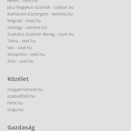
Heves - heol.hu
Jász-Nagykun-Szolnok - szoljon.hu
Komárom-Esztergom - kemma.hu
Nógrád - nool.hu
Somogy - sonline.hu
Szabolcs-Szatmár-Bereg - szon.hu
Tolna - teol.hu
Vas - vaol.hu
Veszprém - veol.hu
Zala - zaol.hu
Közélet
magyarnemzet.hu
szabadfold.hu
hirtv.hu
origo.hu
Gazdaság