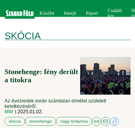
Családi
H
Közélet
Interjú
Riport
kör
tá
SKÓCIA
Stonehenge: fény derült
a titokra
Az évezredek során számtalan elmélet született
keletkezéséről.
MW
| 2025.01.02.
skócia
stonehenge
nagy-britannia