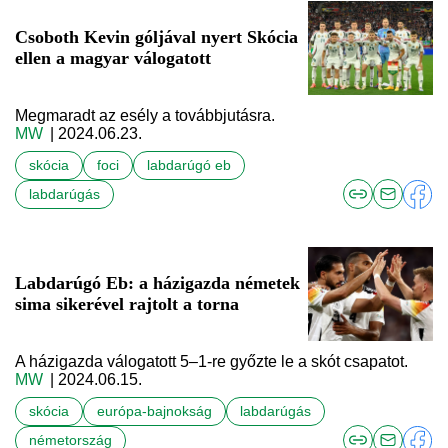
Csoboth Kevin góljával nyert Skócia
ellen a magyar válogatott
Megmaradt az esély a továbbjutásra.
MW
| 2024.06.23.
skócia
foci
labdarúgó eb
labdarúgás
Labdarúgó Eb: a házigazda németek
sima sikerével rajtolt a torna
A házigazda válogatott 5–1-re győzte le a skót csapatot.
MW
| 2024.06.15.
skócia
európa-bajnokság
labdarúgás
németország