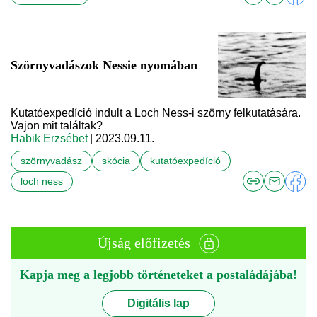
Szörnyvadászok Nessie nyomában
Kutatóexpedíció indult a Loch Ness-i szörny felkutatására.
Vajon mit találtak?
Habik Erzsébet
| 2023.09.11.
szörnyvadász
skócia
kutatóexpedíció
loch ness
Újság előfizetés
Kapja meg a legjobb történeteket a postaládájába!
Digitális lap