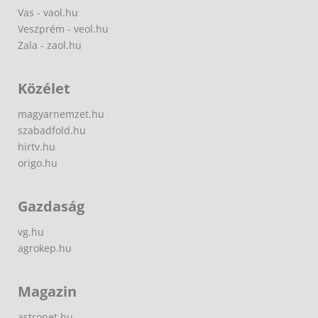
Vas - vaol.hu
Veszprém - veol.hu
Zala - zaol.hu
Közélet
magyarnemzet.hu
szabadfold.hu
hirtv.hu
origo.hu
Gazdaság
vg.hu
agrokep.hu
Magazin
astronet.hu