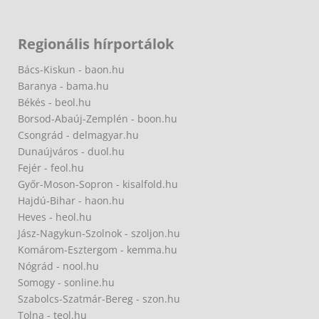
Regionális hírportálok
Bács-Kiskun - baon.hu
Baranya - bama.hu
Békés - beol.hu
Borsod-Abaúj-Zemplén - boon.hu
Csongrád - delmagyar.hu
Dunaújváros - duol.hu
Fejér - feol.hu
Győr-Moson-Sopron - kisalfold.hu
Hajdú-Bihar - haon.hu
Heves - heol.hu
Jász-Nagykun-Szolnok - szoljon.hu
Komárom-Esztergom - kemma.hu
Nógrád - nool.hu
Somogy - sonline.hu
Szabolcs-Szatmár-Bereg - szon.hu
Tolna - teol.hu