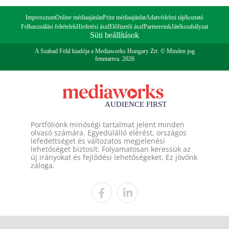
Impresszum
Online médiaajánlat
Print médiaajánlat
Adatvédelmi tájékoztató
Felhasználási feltételek
Hirdetési ászf
Előfizetői ászf
Partnereink
Játékszabályzat
Süti beállítások
A Szabad Föld kiadója a Mediaworks Hungary Zrt. © Minden jog
fenntartva. 2026
Portfóliónk minőségi tartalmat jelent minden
olvasó számára. Egyedülálló elérést, országos
lefedettséget és változatos megjelenési
lehetőséget biztosít. Folyamatosan keressük az
új irányokat és fejlődési lehetőségeket. Ez jövőnk
záloga.