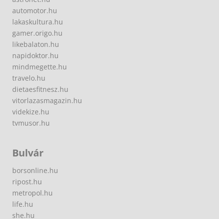
automotor.hu
lakaskultura.hu
gamer.origo.hu
likebalaton.hu
napidoktor.hu
mindmegette.hu
travelo.hu
dietaesfitnesz.hu
vitorlazasmagazin.hu
videkize.hu
tvmusor.hu
Bulvár
borsonline.hu
ripost.hu
metropol.hu
life.hu
she.hu