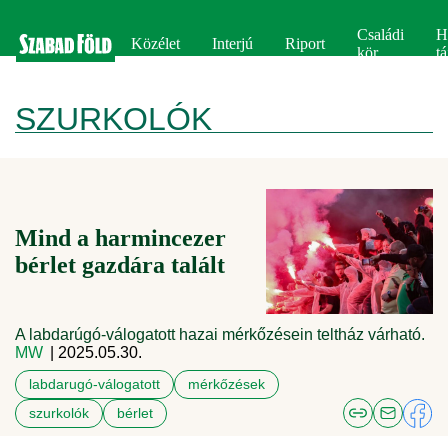
Családi
H
Közélet
Interjú
Riport
kör
tá
SZURKOLÓK
Mind a harmincezer
bérlet gazdára talált
A labdarúgó-válogatott hazai mérkőzésein teltház várható.
MW
| 2025.05.30.
labdarugó-válogatott
mérkőzések
szurkolók
bérlet