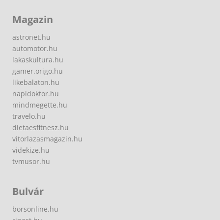
Magazin
astronet.hu
automotor.hu
lakaskultura.hu
gamer.origo.hu
likebalaton.hu
napidoktor.hu
mindmegette.hu
travelo.hu
dietaesfitnesz.hu
vitorlazasmagazin.hu
videkize.hu
tvmusor.hu
Bulvár
borsonline.hu