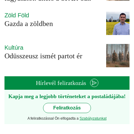
Zöld Föld
Gazda a zöldben
Kultúra
Odüsszeusz ismét partot ér
Hírlevél feliratkozás
Kapja meg a legjobb történeteket a postaládájába!
Feliratkozás
A feliratkozással Ön elfogadta a
Szabályzatunkat