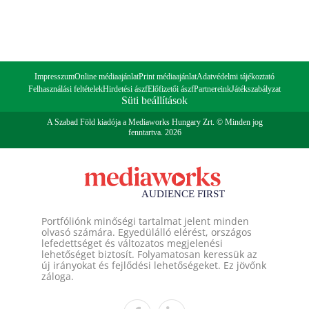
Impresszum
Online médiaajánlat
Print médiaajánlat
Adatvédelmi tájékoztató
Felhasználási feltételek
Hirdetési ászf
Előfizetői ászf
Partnereink
Játékszabályzat
Süti beállítások
A Szabad Föld kiadója a Mediaworks Hungary Zrt. © Minden jog
fenntartva. 2026
Portfóliónk minőségi tartalmat jelent minden
olvasó számára. Egyedülálló elérést, országos
lefedettséget és változatos megjelenési
lehetőséget biztosít. Folyamatosan keressük az
új irányokat és fejlődési lehetőségeket. Ez jövőnk
záloga.