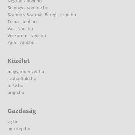
Nógrád - nool.hu
Somogy - sonline.hu
Szabolcs-Szatmár-Bereg - szon.hu
Tolna - teol.hu
Vas - vaol.hu
Veszprém - veol.hu
Zala - zaol.hu
Közélet
magyarnemzet.hu
szabadfold.hu
hirtv.hu
origo.hu
Gazdaság
vg.hu
agrokep.hu