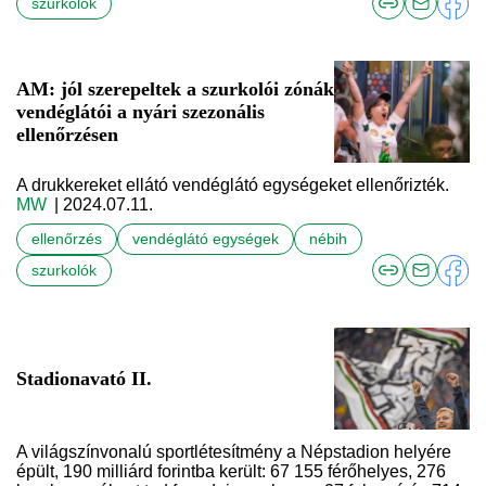
szurkolók
AM: jól szerepeltek a szurkolói zónák
vendéglátói a nyári szezonális
ellenőrzésen
A drukkereket ellátó vendéglátó egységeket ellenőrizték.
MW
| 2024.07.11.
ellenőrzés
vendéglátó egységek
nébih
szurkolók
Stadionavató II.
A világszínvonalú sportlétesítmény a Népstadion helyére
épült, 190 milliárd forintba került: 67 155 férőhelyes, 276