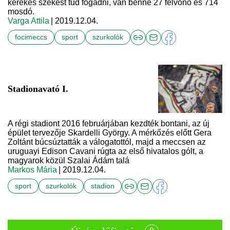
kerekes székest tud fogadni, van benne 27 felvonó és 714
mosdó.
Varga Attila
| 2019.12.04.
focimeccs
sport
szurkolók
Stadionavató I.
A régi stadiont 2016 februárjában kezdték bontani, az új
épület tervezője Skardelli György. A mérkőzés előtt Gera
Zoltánt búcsúztatták a válogatottól, majd a meccsen az
uruguayi Edison Cavani rúgta az első hivatalos gólt, a
magyarok közül Szalai Ádám talá
Markos Mária
| 2019.12.04.
sport
szurkolók
stadion