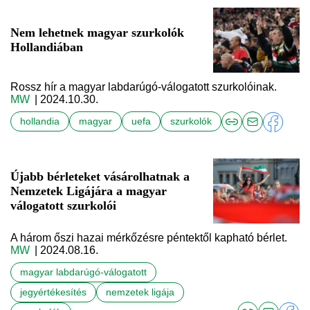
Nem lehetnek magyar szurkolók
Hollandiában
Rossz hír a magyar labdarúgó-válogatott szurkolóinak.
MW
| 2024.10.30.
hollandia
magyar
uefa
szurkolók
Újabb bérleteket vásárolhatnak a
Nemzetek Ligájára a magyar
válogatott szurkolói
A három őszi hazai mérkőzésre péntektől kapható bérlet.
MW
| 2024.08.16.
magyar labdarúgó-válogatott
jegyértékesítés
nemzetek ligája