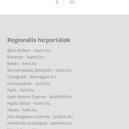
Regionális hírportálok
Bács-Kiskun - baon.hu
Baranya - bama.hu
Békés - beol.hu
Borsod-Abaúj-Zemplén - boon.hu
Csongrád - delmagyar.hu
Dunaújváros - duol.hu
Fejér - feol.hu
Győr-Moson-Sopron - kisalfold.hu
Hajdú-Bihar - haon.hu
Heves - heol.hu
Jász-Nagykun-Szolnok - szoljon.hu
Komárom-Esztergom - kemma.hu