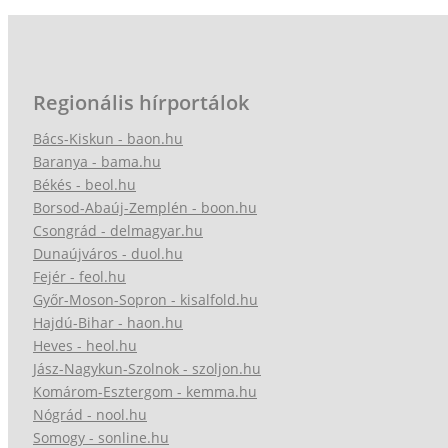
Regionális hírportálok
Bács-Kiskun - baon.hu
Baranya - bama.hu
Békés - beol.hu
Borsod-Abaúj-Zemplén - boon.hu
Csongrád - delmagyar.hu
Dunaújváros - duol.hu
Fejér - feol.hu
Győr-Moson-Sopron - kisalfold.hu
Hajdú-Bihar - haon.hu
Heves - heol.hu
Jász-Nagykun-Szolnok - szoljon.hu
Komárom-Esztergom - kemma.hu
Nógrád - nool.hu
Somogy - sonline.hu