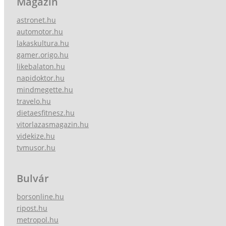
Magazin
astronet.hu
automotor.hu
lakaskultura.hu
gamer.origo.hu
likebalaton.hu
napidoktor.hu
mindmegette.hu
travelo.hu
dietaesfitnesz.hu
vitorlazasmagazin.hu
videkize.hu
tvmusor.hu
Bulvár
borsonline.hu
ripost.hu
metropol.hu