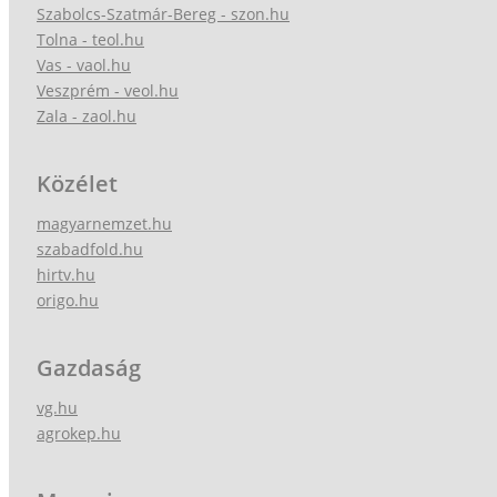
Szabolcs-Szatmár-Bereg - szon.hu
Tolna - teol.hu
Vas - vaol.hu
Veszprém - veol.hu
Zala - zaol.hu
Közélet
magyarnemzet.hu
szabadfold.hu
hirtv.hu
origo.hu
Gazdaság
vg.hu
agrokep.hu