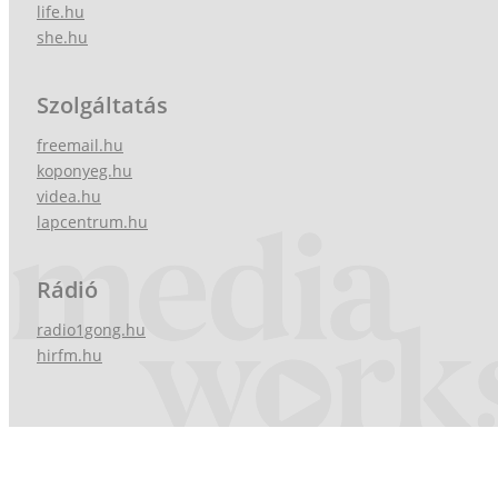
life.hu
she.hu
Szolgáltatás
freemail.hu
koponyeg.hu
videa.hu
lapcentrum.hu
Rádió
radio1gong.hu
hirfm.hu