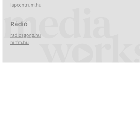
lapcentrum.hu
Rádió
radio1gong.hu
hirfm.hu