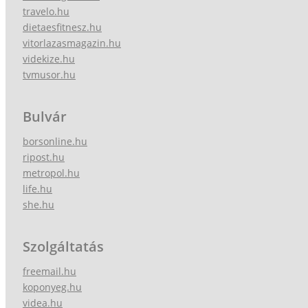
travelo.hu
dietaesfitnesz.hu
vitorlazasmagazin.hu
videkize.hu
tvmusor.hu
Bulvár
borsonline.hu
ripost.hu
metropol.hu
life.hu
she.hu
Szolgáltatás
freemail.hu
koponyeg.hu
videa.hu