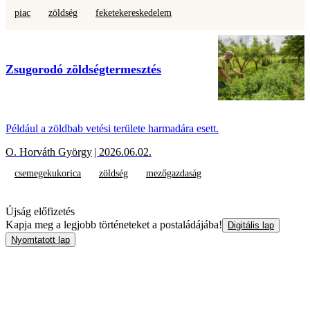
piac
zöldség
feketekereskedelem
Zsugorodó zöldségtermesztés
Például a zöldbab vetési területe harmadára esett.
O. Horváth György
| 2026.06.02.
csemegekukorica
zöldség
mezőgazdaság
Újság előfizetés
Kapja meg a legjobb történeteket a postaládájába!
Digitális lap
Nyomtatott lap