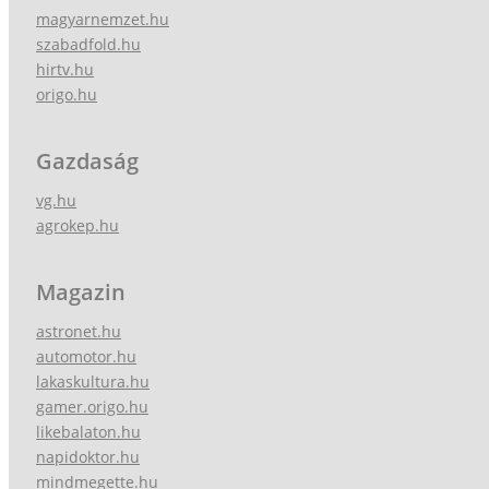
magyarnemzet.hu
szabadfold.hu
hirtv.hu
origo.hu
Gazdaság
vg.hu
agrokep.hu
Magazin
astronet.hu
automotor.hu
lakaskultura.hu
gamer.origo.hu
likebalaton.hu
napidoktor.hu
mindmegette.hu