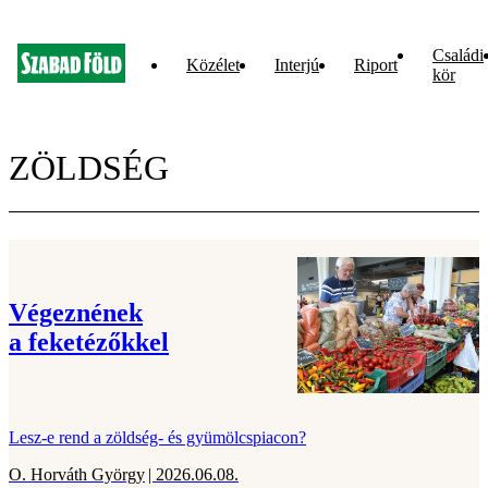
Családi
Közélet
Interjú
Riport
kör
ZÖLDSÉG
Végeznének
a feketézőkkel
Lesz-e rend a zöldség- és gyümölcspiacon?
O. Horváth György
| 2026.06.08.