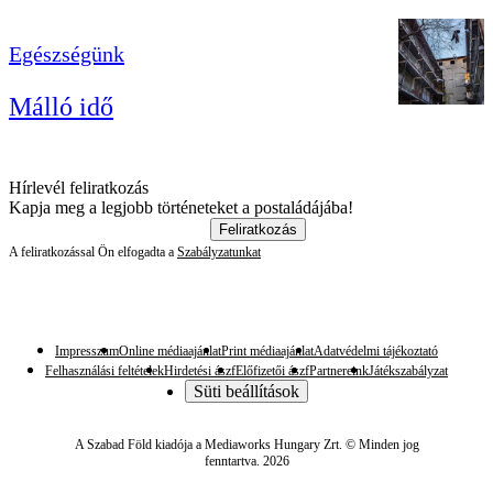
Egészségünk
Málló idő
Hírlevél feliratkozás
Kapja meg a legjobb történeteket a postaládájába!
Feliratkozás
A feliratkozással Ön elfogadta a
Szabályzatunkat
Impresszum
Online médiaajánlat
Print médiaajánlat
Adatvédelmi tájékoztató
Felhasználási feltételek
Hirdetési ászf
Előfizetői ászf
Partnereink
Játékszabályzat
Süti beállítások
A Szabad Föld kiadója a Mediaworks Hungary Zrt. © Minden jog
fenntartva. 2026