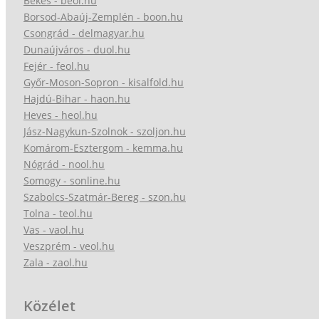
Békés - beol.hu
Borsod-Abaúj-Zemplén - boon.hu
Csongrád - delmagyar.hu
Dunaújváros - duol.hu
Fejér - feol.hu
Győr-Moson-Sopron - kisalfold.hu
Hajdú-Bihar - haon.hu
Heves - heol.hu
Jász-Nagykun-Szolnok - szoljon.hu
Komárom-Esztergom - kemma.hu
Nógrád - nool.hu
Somogy - sonline.hu
Szabolcs-Szatmár-Bereg - szon.hu
Tolna - teol.hu
Vas - vaol.hu
Veszprém - veol.hu
Zala - zaol.hu
Közélet