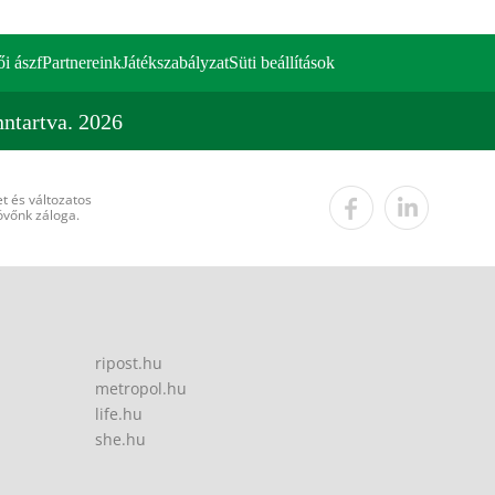
ői ászf
Partnereink
Játékszabályzat
Süti beállítások
ntartva. 2026
t és változatos
övőnk záloga.
ripost.hu
metropol.hu
life.hu
she.hu