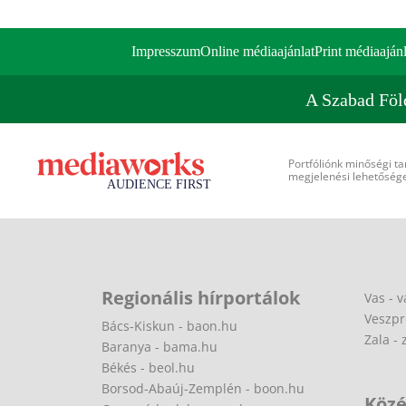
Impresszum
Online médiaajánlat
Print médiaajánl
A Szabad Föl
Portfóliónk minőségi ta
megjelenési lehetőséget
Regionális hírportálok
Vas - v
Veszpr
Bács-Kiskun - baon.hu
Zala - 
Baranya - bama.hu
Békés - beol.hu
Borsod-Abaúj-Zemplén - boon.hu
Közé