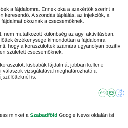
bbek a fájdalomra. Ennek oka a szakértők szerint a
 keresendő. A szondás táplálás, az injekciók, a
k fájdalmat okoznak a csecsemőknek.
, nem mutatkozott különbség az agyi aktivitásban.
ülöttek érzékenysége kimondottan a fájdalomra
enti, hogy a koraszülöttek számára ugyanolyan pozitív
ben született csecsemőknek.
 koraszülött kisbabák fájdalmát jobban kellene
yi válaszok vizsgálatával meghatározható a
jszülötteknél is.
vess minket a
Szabadföld
Google News oldalán is!