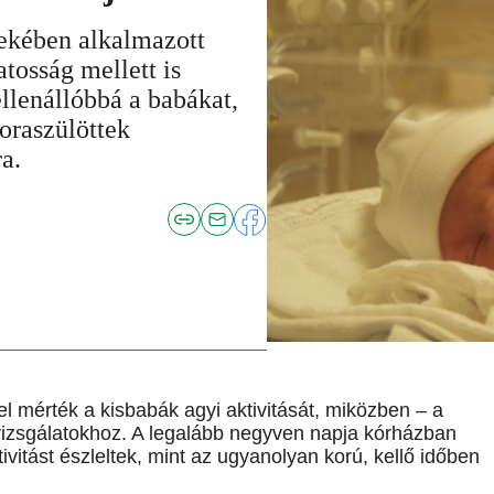
ekében alkalmazott
tosság mellett is
llenállóbbá a babákat,
koraszülöttek
a.
 mérték a kisbabák agyi aktivitását, miközben – a
vizsgálatokhoz. A legalább negyven napja kórházban
ivitást észleltek, mint az ugyanolyan korú, kellő időben