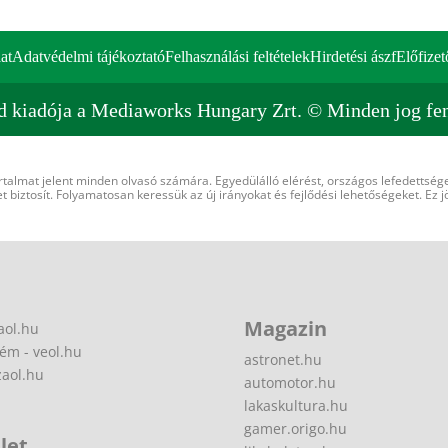
at
Adatvédelmi tájékoztató
Felhasználási feltételek
Hirdetési ászf
Előfizet
d kiadója a Mediaworks Hungary Zrt. © Minden jog fen
rtalmat jelent minden olvasó számára. Egyedülálló elérést, országos lefedettsége
 biztosít. Folyamatosan keressük az új irányokat és fejlődési lehetőségeket. Ez j
Magazin
aol.hu
ém - veol.hu
astronet.hu
zaol.hu
automotor.hu
lakaskultura.hu
gamer.origo.hu
let