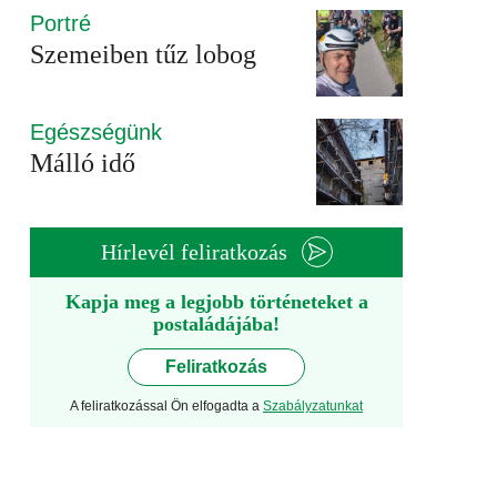
Portré
Szemeiben tűz lobog
Egészségünk
Málló idő
Hírlevél feliratkozás
Kapja meg a legjobb történeteket a
postaládájába!
Feliratkozás
A feliratkozással Ön elfogadta a
Szabályzatunkat