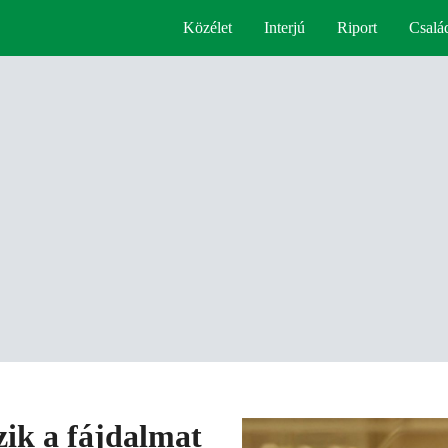
Közélet
Interjú
Riport
Csalá
zik a fájdalmat