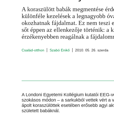
A koraszülött babák megmentése érd
különféle kezelések a legnagyobb óva
okozhatnak fájdalmat. Ez nem teszi e
sőt éppen az ellenkezője történik: a 
érzékenyebben reagálnak a fájdalomr
Család-otthon
Szabó Enikő
2010. 05. 26. szerda
A Londoni Egyetemi Kollégium kutatói EEG-vel
szokásos módon – a sarkukból vettek vért a 
ápolt koraszülöttek esetében erősebb agyi akt
született babáknál.