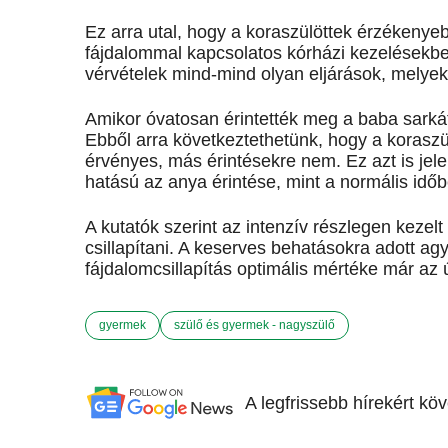
Ez arra utal, hogy a koraszülöttek érzékenye
fájdalommal kapcsolatos kórházi kezelésekben
vérvételek mind-mind olyan eljárások, melye
Amikor óvatosan érintették meg a baba sarkát
Ebből arra következtethetünk, hogy a korasz
érvényes, más érintésekre nem. Ez azt is jel
hatású az anya érintése, mint a normális idő
A kutatók szerint az intenzív részlegen kezelt
csillapítani. A keserves behatásokra adott ag
fájdalomcsillapítás optimális mértéke már az ú
gyermek
szülő és gyermek - nagyszülő
A legfrissebb hírekért kö