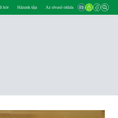
di kör
Házunk tája
Az olvasó oldala