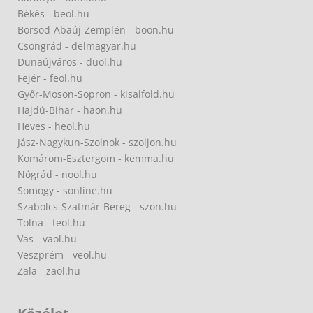
Békés - beol.hu
Borsod-Abaúj-Zemplén - boon.hu
Csongrád - delmagyar.hu
Dunaújváros - duol.hu
Fejér - feol.hu
Győr-Moson-Sopron - kisalfold.hu
Hajdú-Bihar - haon.hu
Heves - heol.hu
Jász-Nagykun-Szolnok - szoljon.hu
Komárom-Esztergom - kemma.hu
Nógrád - nool.hu
Somogy - sonline.hu
Szabolcs-Szatmár-Bereg - szon.hu
Tolna - teol.hu
Vas - vaol.hu
Veszprém - veol.hu
Zala - zaol.hu