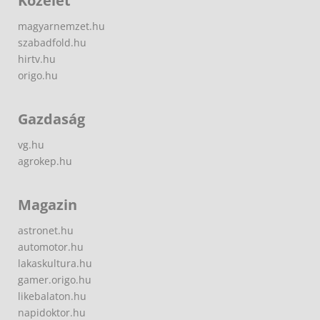
Közélet
magyarnemzet.hu
szabadfold.hu
hirtv.hu
origo.hu
Gazdaság
vg.hu
agrokep.hu
Magazin
astronet.hu
automotor.hu
lakaskultura.hu
gamer.origo.hu
likebalaton.hu
napidoktor.hu