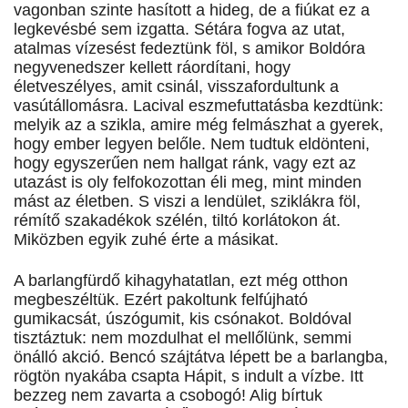
vagonban szinte hasított a hideg, de a fiúkat ez a
legkevésbé sem izgatta. Sétára fogva az utat,
atalmas vízesést fedeztünk föl, s amikor Boldóra
negyvenedszer kellett ráordítani, hogy
életveszélyes, amit csinál, visszafordultunk a
vasútállomásra. Lacival eszmefuttatásba kezdtünk:
melyik az a szikla, amire még felmászhat a gyerek,
hogy ember legyen belőle. Nem tudtuk eldönteni,
hogy egyszerűen nem hallgat ránk, vagy ezt az
utazást is oly felfokozottan éli meg, mint minden
mást az életben. S viszi a lendület, sziklákra föl,
rémítő szakadékok szélén, tiltó korlátokon át.
Miközben egyik zuhé érte a másikat.
A barlangfürdő kihagyhatatlan, ezt még otthon
megbeszéltük. Ezért pakoltunk felfújható
gumikacsát, úszógumit, kis csónakot. Boldóval
tisztáztuk: nem mozdulhat el mellőlünk, semmi
önálló akció. Bencó szájtátva lépett be a barlangba,
rögtön nyakába csapta Hápit, s indult a vízbe. Itt
bezzeg nem zavarta a csobogó! Alig bírtuk