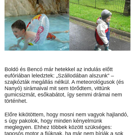
Boldó és Bencó már hetekkel az indulás előtt
eufóriában leledztek: „Szállodában alszunk” –
szajkózták megállás nélkül. A meteorológusok (és
Nanyó) sirámaival mit sem törődtem, vittünk
gumicsizmát, esőkabátot, így semmi drámai nem
történhet.
Előre kikötöttem, hogy mosni nem vagyok hajlandó,
s úgy pakolok, hogy minden kényelmünk
meglegyen. Ehhez többek között szükséges:
taposós motor a fiúknak, ha már nem bírják a sok