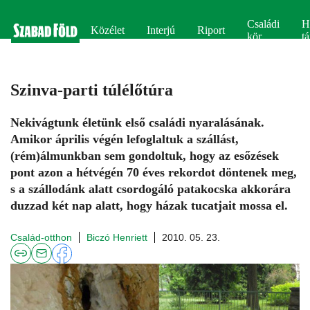
Családi
H
Közélet
Interjú
Riport
kör
tá
Szinva-parti túlélőtúra
Nekivágtunk életünk első családi nyaralásának.
Amikor április végén lefoglaltuk a szállást,
(rém)álmunkban sem gondoltuk, hogy az esőzések
pont azon a hétvégén 70 éves rekordot döntenek meg,
s a szállodánk alatt csordogáló patakocska akkorára
duzzad két nap alatt, hogy házak tucatjait mossa el.
Család-otthon
Biczó Henriett
2010. 05. 23.