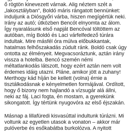
ő rögtön kinevezett várnak. Alig néztem szét a
„lakosztályban”, Boldó máris rángatott bennünket:
induljunk a Diósgyőri várba, hiszen megígértük neki.
Irány az autó; útközben Bencót elnyomta az álom.
Így nyaralásunk első napját Bencóval töltöttem az
autóban, míg Boldó és Laci várfelfedező túrára
indultak. Mire másfél óra múlva előbukkantak,
hatalmas felhőszakadás zúdult ránk. Boldó csak úgy
ontotta az élményeit. Megvacsoráztunk, aztán irány
vissza a hotelba. Bencó szemén némi
méltatlankodás látszott, hogy ezért aztán nem volt
érdemes idáig utazni. Pláne, amikor jött a zuhany!
Merthogy kád híján be kellett (volna) érnie a
tisztálkodásnak e kényelmetlen formájával. Ordított,
hogy ő bizony nem hajlandó a vízsugár alá állni,
neki az fáj. Laci fogta, én mostam, a gyerekünk
sikongatott. Így tértünk nyugovóra az első éjszakán.
Másnap a lillafüredi kisvasúttal indultunk túrázni. Mi
voltunk az egyetlen utasok a vonaton – akkor már
pulóverbe és esőkabátba burkolózva. A nyitott