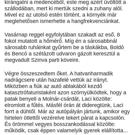
kirángatni a medencéből, este meg azért üvöltött a
szállodában, mert ki mertük szedni a zuhany alól.
Mivel ez az utolsó estén történt, a környék már
meglehetősen ismerhette a hangfrekvenciánkat.
Vasárnap reggel egyfolytában szakadt az eső, 8
fokot mutatott a hőmérő. Míg én a sárosabbnál
sárosabb ruháinkat gyűrtem be a táskákba, Boldó
és Bencó a szétázott udvaron gázolt keresztül a
megvadult Szinva parti köveire.
Végre összeszedtem őket. A hatvanharmadik
nadrágcsere után hazafelé vettük az irányt.
Miközben a fiúk az autó ablakából kezdő
katasztrófaturistaként azon szörnyülködtek, hogy a
patak benyeli a Molnár-csárdát, Laci közölte:
elromlott a fűtés. Másfél órán át dideregtünk, Laci
forrt a dühtől. Már az autópályán jártunk, amikor egy
hirtelen ötlettől vezérelve tekert párat a kapcsolón.
És örömmel vegyes bosszankodással közölte:
működik, csak éppen valamelyik gyerek elállította...