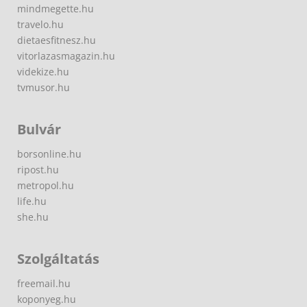
mindmegette.hu
travelo.hu
dietaesfitnesz.hu
vitorlazasmagazin.hu
videkize.hu
tvmusor.hu
Bulvár
borsonline.hu
ripost.hu
metropol.hu
life.hu
she.hu
Szolgáltatás
freemail.hu
koponyeg.hu