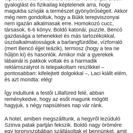
gyaloglást és fizikailag képtelenek arra, hogy
magukba szívják a természet gyönyörűségeit. Akkor
még nem gondoltuk, hogy a Bükk terepviszonyai
nem igazán alkalmasak erre. Homokozó cucc,
társasok, 6-6 könyv, Boldó katonái, puzzle, Bencó
gazdasága a tehenekkel és más tartozékokkal,
úszóalkalmatosságok a barlangfürdőbe, vízforraló
(mert Bencó éjjel teázik), termosz (hogy a tea ne
hűljön ki) és hasonlók. Amikor már a gyerekek
lábainál is pakkok voltak és a harmadik
reklámszatyrot is telepakoltam reszlikkel –
pontosabban: kifelejtett dolgokkal –, Laci kiállt elém,
és azt mondta: elég!
Így indultunk a festői Lillafüred felé, abban
reménykedve, hogy az esőt magunk mögött
hagyjuk, s négy napsütéses nap vár ránk.
A hotel, amiben megszálltunk, a hegyről lezúduló
Szinva patak partján fekszik. Boldó nagy örömére
egy toronyszobában szállásoltak el bennünket, amit