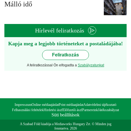
Málló idő
Hírlevél feliratkozás
Kapja meg a legjobb történeteket a postaládájába!
Feliratkozás
A feliratkozással Ön elfogadta a
Szabályzatunkat
Impresszum
Online médiaajánlat
Print médiaajánlat
Adatvédelmi tájékoztató
Felhasználási feltételek
Hirdetési ászf
Előfizetői ászf
Partnereink
Játékszabályzat
Süti beállítások
A Szabad Föld kiadója a Mediaworks Hungary Zrt. © Minden jog
fenntartva. 2026