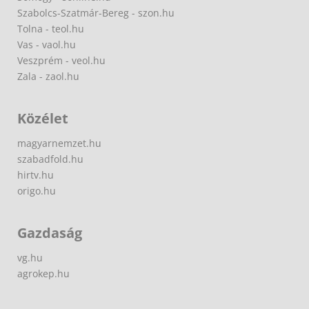
Szabolcs-Szatmár-Bereg - szon.hu
Tolna - teol.hu
Vas - vaol.hu
Veszprém - veol.hu
Zala - zaol.hu
Közélet
magyarnemzet.hu
szabadfold.hu
hirtv.hu
origo.hu
Gazdaság
vg.hu
agrokep.hu