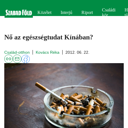
Családi
H
Közélet
Interjú
Riport
kör
tá
Nő az egészségtudat Kínában?
Család-otthon
Kovács Réka
2012. 06. 22.