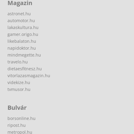
Magazin
astronet.hu
automotor.hu
lakaskultura.hu
gamer.origo.hu
likebalaton.hu
napidoktor.hu
mindmegette.hu
travelo.hu
dietaesfitnesz.hu
vitorlazasmagazin.hu
videkize.hu
tvmusor.hu
Bulvár
borsonline.hu
ripost.hu
metropol.hu