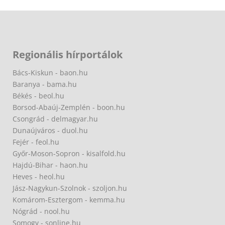
Regionális hírportálok
Bács-Kiskun - baon.hu
Baranya - bama.hu
Békés - beol.hu
Borsod-Abaúj-Zemplén - boon.hu
Csongrád - delmagyar.hu
Dunaújváros - duol.hu
Fejér - feol.hu
Győr-Moson-Sopron - kisalfold.hu
Hajdú-Bihar - haon.hu
Heves - heol.hu
Jász-Nagykun-Szolnok - szoljon.hu
Komárom-Esztergom - kemma.hu
Nógrád - nool.hu
Somogy - sonline.hu