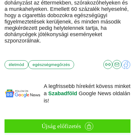
dohányzást az éttermekben, szórakozóhelyeken és
a munkahelyeken. Emellett 60 százalék helyeselné,
hogy a cigarettás dobozokra egészségügyi
figyelmeztetések kerüljenek, és minden második
megkérdezett pedig helytelennek tartja, ha
dohánycégek jótékonysági eseményeket
szponzorálnak.
életmód
egészségmegőrzés
A legfrissebb hírekért kövess minket
a
Szabadföld
Google News oldalán
is!
Újság előfizetés