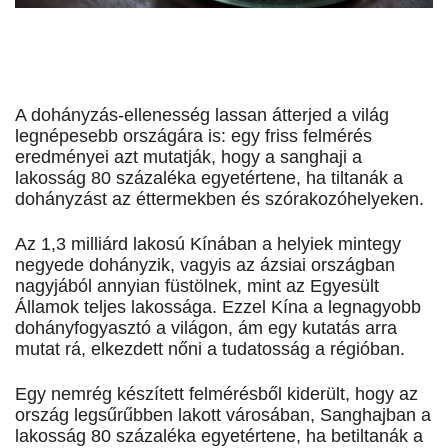
A dohányzás-ellenesség lassan átterjed a világ
legnépesebb országára is: egy friss felmérés
eredményei azt mutatják, hogy a sanghaji a
lakosság 80 százaléka egyetértene, ha tiltanák a
dohányzást az éttermekben és szórakozóhelyeken.
Az 1,3 milliárd lakosú Kínában a helyiek mintegy
negyede dohányzik, vagyis az ázsiai országban
nagyjából annyian füstölnek, mint az Egyesült
Államok teljes lakossága. Ezzel Kína a legnagyobb
dohányfogyasztó a világon, ám egy kutatás arra
mutat rá, elkezdett nőni a tudatosság a régióban.
Egy nemrég készített felmérésből kiderült, hogy az
ország legsűrűbben lakott városában, Sanghajban a
lakosság 80 százaléka egyetértene, ha betiltanák a