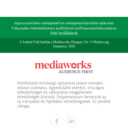
Impresszum
Online médiaajánlat
Print médiaajánlat
Adatvédelmi tájékoztató
Felhasználási feltételek
Hirdetési ászf
Előfizetői ászf
Partnereink
Játékszabályzat
Süti beállítások
A Szabad Föld kiadója a Mediaworks Hungary Zrt. © Minden jog
fenntartva. 2026
Portfóliónk minőségi tartalmat jelent minden
olvasó számára. Egyedülálló elérést, országos
lefedettséget és változatos megjelenési
lehetőséget biztosít. Folyamatosan keressük az
új irányokat és fejlődési lehetőségeket. Ez jövőnk
záloga.